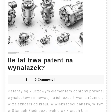
Ile lat trwa patent na
Ile
wynalazek?
lat
|
|
0 Comment
|
trwa
patent
Patenty są kluczowym elementem ochrony prawnej
na
wynalazków i innowacji, a ich czas trwania różni się
wynalazek?
w zależności od kraju. W większości państw, w tym
w Stanach Zjednoczonych oraz krajach Unii