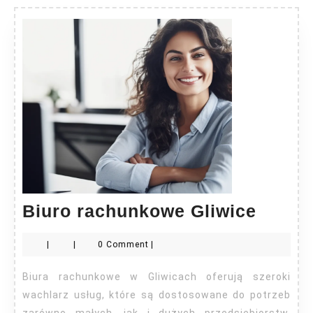
Biuro
Biuro rachunkowe Gliwice
rachu
|
|
0 Comment
|
Gliwic
Biura rachunkowe w Gliwicach oferują szeroki
wachlarz usług, które są dostosowane do potrzeb