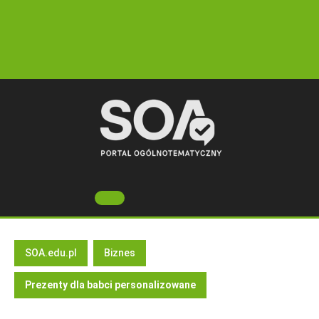
Skip
to
content
Open
Button
SOA.edu.pl
Biznes
Prezenty dla babci personalizowane