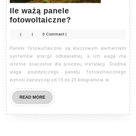
Ile ważą panele
Ile
fotowoltaiczne?
ważą
|
|
0 Comment
|
panele
fotowoltaiczne?
Panele fotowoltaiczne są kluczowym elementem
systemów energii odnawialnej, a ich waga ma
istotne znaczenie dla procesu instalacji. Średnia
waga pojedynczego panelu fotowoltaicznego
wynosi zazwyczaj od 15 do 25 kilogramów, w
READ
READ MORE
MORE