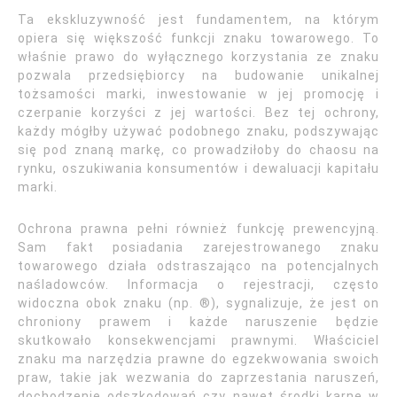
Ta ekskluzywność jest fundamentem, na którym
opiera się większość funkcji znaku towarowego. To
właśnie prawo do wyłącznego korzystania ze znaku
pozwala przedsiębiorcy na budowanie unikalnej
tożsamości marki, inwestowanie w jej promocję i
czerpanie korzyści z jej wartości. Bez tej ochrony,
każdy mógłby używać podobnego znaku, podszywając
się pod znaną markę, co prowadziłoby do chaosu na
rynku, oszukiwania konsumentów i dewaluacji kapitału
marki.
Ochrona prawna pełni również funkcję prewencyjną.
Sam fakt posiadania zarejestrowanego znaku
towarowego działa odstraszająco na potencjalnych
naśladowców. Informacja o rejestracji, często
widoczna obok znaku (np. ®), sygnalizuje, że jest on
chroniony prawem i każde naruszenie będzie
skutkowało konsekwencjami prawnymi. Właściciel
znaku ma narzędzia prawne do egzekwowania swoich
praw, takie jak wezwania do zaprzestania naruszeń,
dochodzenie odszkodowań czy nawet środki karne w