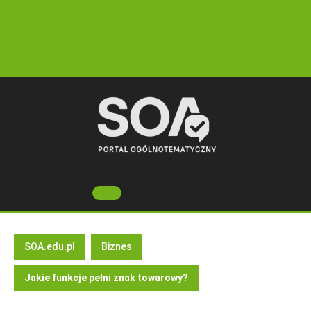
Skip
to
content
Open
Button
SOA.edu.pl
Biznes
Jakie funkcje pełni znak towarowy?