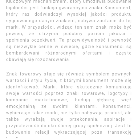
Kluczowym mechanizmem, który umożliwia budowanie
lojalności, jest funkcja gwarancyjna znaku. Konsument,
który raz doświadczył wysokiej jakości produktu
sygnowanego danym znakiem, nabywa zaufanie do tej
marki. W przyszłości, widząc ten sam znak, może być
pewien, że otrzyma podobny poziom jakości i
spełnienia oczekiwań. Ta przewidywalność i pewność
są niezwykle cenne w świecie, gdzie konsumenci są
bombardowani różnorodnymi ofertami i często
obawiają się rozczarowania.
Znak towarowy staje się również symbolem pewnych
wartości i stylu życia, z którymi konsument może się
identyfikować. Marki, które skutecznie komunikują
swoje wartości poprzez znaki towarowe, logotypy i
kampanie marketingowe, budują głębszą więź
emocjonalną ze swoimi klientami. Konsumenci,
wybierając takie marki, nie tylko nabywają produkt, ale
także wyrażają swoje przekonania, aspiracje i
przynależność do określonej grupy społecznej. Jest to
budowanie relacji wykraczającej poza transakcję