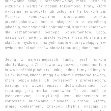
budowania silnej i rozpoznawalnej marki. Jest to
wizualny i werbalny nośnik tożsamości firmy, który
wyróżnia jej produkty lub usługi na tle konkurencji.
Poprzez konsekwentne stosowanie znaku,
przedsiębiorstwo buduje skojarzenia z określoną
jakością, wartościami i obietnicami, które są kluczowe
dla kształtowania percepcji konsumentów. Logo,
nazwa czy nawet charakterystyczny dźwięk stają się
skrótem myślowym, natychmiastowo przywołującym w
świadomości odbiorców obraz i reputację danej marki.
Jedną z najważniejszych funkcji jest funkcja
identyfikacyjna. Znak towarowy pozwala konsumentom
łatwo odróżnić produkty i usługi jednej firmy od innych.
Dzięki niemu, klienci mogą świadomie wybierać towary,
które odpowiadają ich potrzebom i preferencjom,
bazując na wcześniejszych doświadczeniach lub
reputacji, jaką marka zbudowała. Ta zdolność do
jednoznacznej identyfikacji jest nieoceniona w
kontekście budowania lojalności klientów, którzy,
ufając konkretnemu znakowi, chętniej wracają po