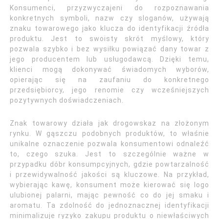
Konsumenci, przyzwyczajeni do rozpoznawania
konkretnych symboli, nazw czy sloganów, używają
znaku towarowego jako klucza do identyfikacji źródła
produktu. Jest to swoisty skrót myślowy, który
pozwala szybko i bez wysiłku powiązać dany towar z
jego producentem lub usługodawcą. Dzięki temu,
klienci mogą dokonywać świadomych wyborów,
opierając się na zaufaniu do konkretnego
przedsiębiorcy, jego renomie czy wcześniejszych
pozytywnych doświadczeniach.
Znak towarowy działa jak drogowskaz na złożonym
rynku. W gąszczu podobnych produktów, to właśnie
unikalne oznaczenie pozwala konsumentowi odnaleźć
to, czego szuka. Jest to szczególnie ważne w
przypadku dóbr konsumpcyjnych, gdzie powtarzalność
i przewidywalność jakości są kluczowe. Na przykład,
wybierając kawę, konsument może kierować się logo
ulubionej palarni, mając pewność co do jej smaku i
aromatu. Ta zdolność do jednoznacznej identyfikacji
minimalizuje ryzyko zakupu produktu o niewłaściwych