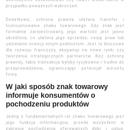
przypadku poważnych wykroczeń.
Dodatkowo, ochrona prawna ułatwia transfer i
licencjonowanie znaku towarowego. Gdy znak jest
formalnie zarejestrowany, jego wartość jest jasno
określona, co ułatwia jego sprzedaż, cesję praw lub
udzielanie licencji innym podmiotom. Jest to kluczowe
dla rozwoju franczyzy, ekspansji na nowe rynki czy
tworzenia strategicznych partnerstw. Bez ochrony
prawnej, takie transakcje byłyby ryzykowne i trudne do
przeprowadzenia, ograniczając potencjał wzrostu
firmy.
W jaki sposób znak towarowy
informuje konsumentów o
pochodzeniu produktów
Jedną z fundamentalnych ról znaku towarowego jest
jego funkcja informacyjna, przede wszystkim w
zakresie pochodzenia oferowanych dóbr i usług.