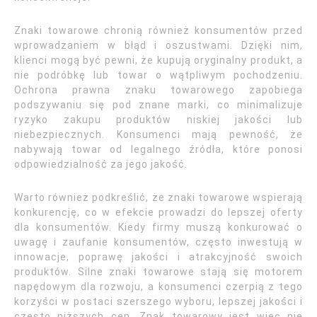
Znaki towarowe chronią również konsumentów przed
wprowadzaniem w błąd i oszustwami. Dzięki nim,
klienci mogą być pewni, że kupują oryginalny produkt, a
nie podróbkę lub towar o wątpliwym pochodzeniu.
Ochrona prawna znaku towarowego zapobiega
podszywaniu się pod znane marki, co minimalizuje
ryzyko zakupu produktów niskiej jakości lub
niebezpiecznych. Konsumenci mają pewność, że
nabywają towar od legalnego źródła, które ponosi
odpowiedzialność za jego jakość.
Warto również podkreślić, że znaki towarowe wspierają
konkurencję, co w efekcie prowadzi do lepszej oferty
dla konsumentów. Kiedy firmy muszą konkurować o
uwagę i zaufanie konsumentów, często inwestują w
innowacje, poprawę jakości i atrakcyjność swoich
produktów. Silne znaki towarowe stają się motorem
napędowym dla rozwoju, a konsumenci czerpią z tego
korzyści w postaci szerszego wyboru, lepszej jakości i
często niższych cen. Znak towarowy jest więc nie