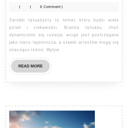
zarabia
|
|
0 Comment
|
tatuażyst
Zarobki tatuażysty to temat, który budzi wiele
pytań i ciekawości. Branża tatuażu, choć
dynamicznie się rozwija, wciąż jest postrzegana
jako nieco tajemnicza, a stawki artystów mogą się
znacząco różnić. Wpływ
READ
READ MORE
MORE