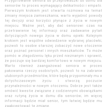
Przygotowanie seniora do przeprowadzki do domu dla
seniorów to proces wymagający delikatności i empatii.
Pierwszym krokiem jest otwarta rozmowa na temat
zmiany miejsca zamieszkania; warto wyjaśnić powody
tej decyzji oraz korzyści płynące z życia w nowym
miejscu. Ważne jest, aby dać seniorowi czas na
przetrawienie tej informacji oraz zadawanie pytań
dotyczących nowego życia w domu opieki. Kolejnym
krokiem jest wspólne odwiedzenie wybranej placówki;
pozwoli to osobie starszej zobaczyć nowe otoczenie
oraz poznać personel i innych mieszkańców. To może
pomóc w złagodzeniu lęku przed nieznanym i sprawić,
że poczuje się bardziej komfortowo w nowym miejscu.
Warto również zaangażować seniora w proces
pakowania rzeczy osobistych; pozwoli to na zabranie
ulubionych przedmiotów, które będą przypominały mu o
dotychczasowym życiu i stworzą poczucie
przynależności w nowym otoczeniu. Dobrze jest także
omówić kwestie związane z codziennymi obowiązkami
oraz rutyną życia w domu dla seniorów; im więcej
informacji będzie miał senior, tym łatwiej będzie mu
zaakceptować tę zmianę.