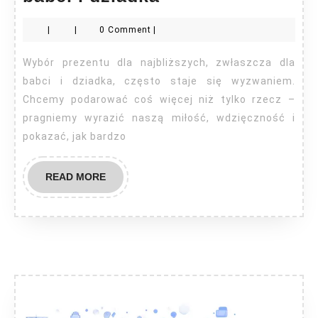
prezenty
|
|
0 Comment
|
dla
babci
Wybór prezentu dla najbliższych, zwłaszcza dla
i
babci i dziadka, często staje się wyzwaniem.
dziadka
Chcemy podarować coś więcej niż tylko rzecz –
pragniemy wyrazić naszą miłość, wdzięczność i
pokazać, jak bardzo
READ
READ MORE
MORE