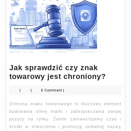
Jak sprawdzić czy znak
Jak
towarowy jest chroniony?
sprawd
|
|
0 Comment
|
czy
znak
Ochrona znaku towarowego to kluczowy element
towar
budowania silnej marki i zabezpieczania swojej
jest
pozycji na rynku. Zanim zainwestujemy czas i
środki w stworzenie i promocję unikalnej nazwy,
chroni