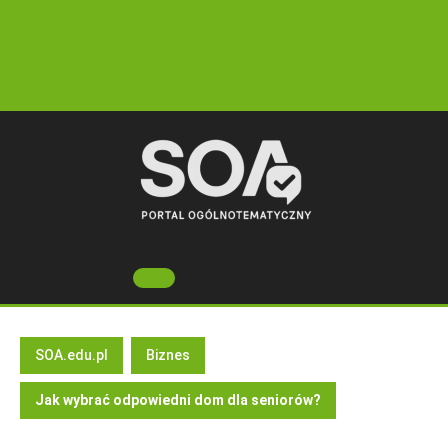
Skip
to
content
Open
Button
SOA.edu.pl
Biznes
Jak wybrać odpowiedni dom dla seniorów?