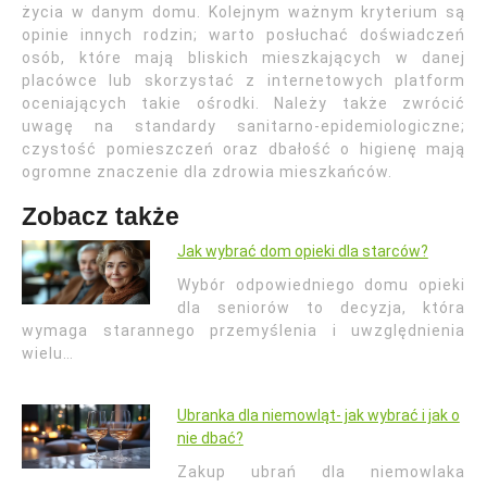
życia w danym domu. Kolejnym ważnym kryterium są
opinie innych rodzin; warto posłuchać doświadczeń
osób, które mają bliskich mieszkających w danej
placówce lub skorzystać z internetowych platform
oceniających takie ośrodki. Należy także zwrócić
uwagę na standardy sanitarno-epidemiologiczne;
czystość pomieszczeń oraz dbałość o higienę mają
ogromne znaczenie dla zdrowia mieszkańców.
Zobacz także
Jak wybrać dom opieki dla starców?
Wybór odpowiedniego domu opieki
dla seniorów to decyzja, która
wymaga starannego przemyślenia i uwzględnienia
wielu…
Ubranka dla niemowląt- jak wybrać i jak o
nie dbać?
Zakup ubrań dla niemowlaka