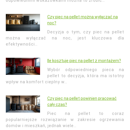
odpowiednimi wskazówkami można to zrobić…
Czy piec na pellet można wyłączać na
noc?
Decyzja o tym, czy piec na pellet
można wyłączać na noc, jest kluczowa dla
efektywności…
Ile kosztuje piec na pellet z montażem?
Wybór odpowiedniego pieca na
pellet to decyzja, która ma istotny
wpływ na komfort cieplny w…
Czy piec na pellet powinien pracować
cały czas?
Piec na pellet to coraz
popularniejsze rozwiązanie w zakresie ogrzewania
domów i mieszkań, jednak wiele…