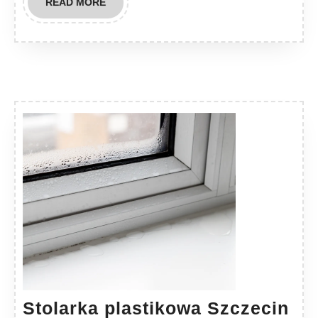
READ
READ MORE
MORE
Sto
Stolarka plastikowa Szczecin