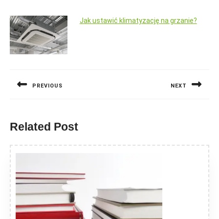
Jak ustawić klimatyzację na grzanie?
Nawigacja
wpisu
PREVIOUS
NEXT
Previous
Next
post:
post:
Related Post