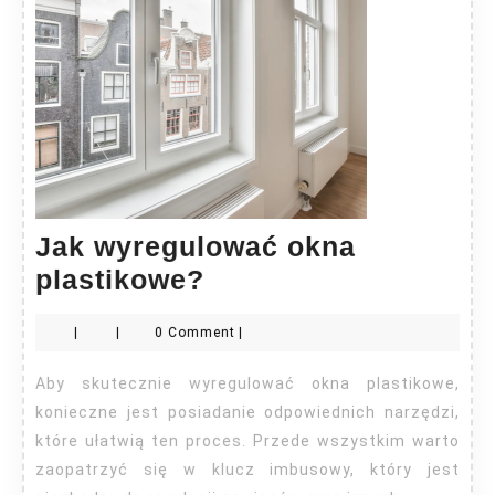
Jak wyregulować okna
Jak
plastikowe?
wyregulować
|
|
0 Comment
|
okna
plastikowe?
Aby skutecznie wyregulować okna plastikowe,
konieczne jest posiadanie odpowiednich narzędzi,
które ułatwią ten proces. Przede wszystkim warto
zaopatrzyć się w klucz imbusowy, który jest