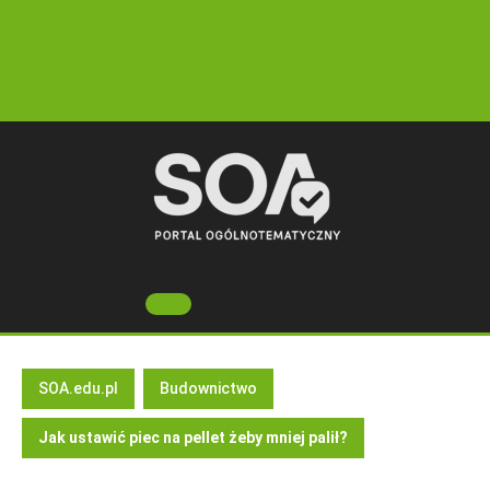
Skip
to
content
Open
Button
SOA.edu.pl
Budownictwo
Jak ustawić piec na pellet żeby mniej palił?