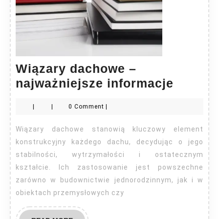
Wiązary dachowe –
Wiązar
najważniejsze informacje
dacho
|
|
0 Comment
|
–
najważ
Wiązary dachowe stanowią kluczowy element
inform
konstrukcyjny każdego dachu, decydując o jego
stabilności, wytrzymałości i ostatecznym
kształcie. Ich zastosowanie jest powszechne
zarówno w budownictwie jednorodzinnym, jak i w
obiektach przemysłowych czy