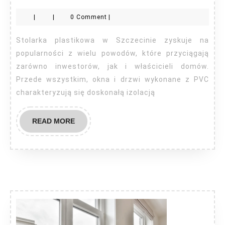
pla
|
|
0 Comment
|
Sz
Stolarka plastikowa w Szczecinie zyskuje na
popularności z wielu powodów, które przyciągają
zarówno inwestorów, jak i właścicieli domów.
Przede wszystkim, okna i drzwi wykonane z PVC
charakteryzują się doskonałą izolacją
READ
READ MORE
MORE