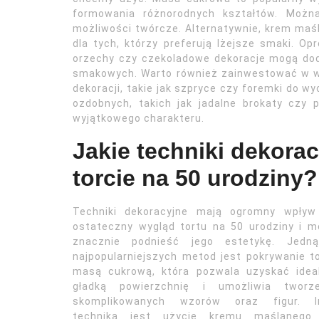
formowania różnorodnych kształtów. Możn
możliwości twórcze. Alternatywnie, krem ma
dla tych, którzy preferują lżejsze smaki. O
orzechy czy czekoladowe dekoracje mogą doda
smakowych. Warto również zainwestować w wy
dekoracji, takie jak szpryce czy foremki do 
ozdobnych, takich jak jadalne brokaty czy 
wyjątkowego charakteru.
Jakie techniki dekora
torcie na 50 urodziny?
Techniki dekoracyjne mają ogromny wpływ
ostateczny wygląd tortu na 50 urodziny i 
znacznie podnieść jego estetykę. Jedn
najpopularniejszych metod jest pokrywanie t
masą cukrową, która pozwala uzyskać ideal
gładką powierzchnię i umożliwia tworze
skomplikowanych wzorów oraz figur. I
techniką jest użycie kremu maślanego