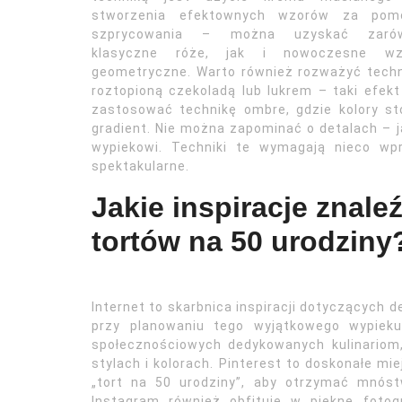
stworzenia efektownych wzorów za pom
szprycowania – można uzyskać zaró
klasyczne róże, jak i nowoczesne wz
geometryczne. Warto również rozważyć techni
roztopioną czekoladą lub lukrem – taki efek
zastosować technikę ombre, gdzie kolory st
gradient. Nie można zapominać o detalach – 
wypiekowi. Techniki te wymagają nieco wp
spektakularne.
Jakie inspiracje znale
tortów na 50 urodziny
Internet to skarbnica inspiracji dotyczących d
przy planowaniu tego wyjątkowego wypieku
społecznościowych dedykowanych kulinariom
stylach i kolorach. Pinterest to doskonałe m
„tort na 50 urodziny”, aby otrzymać mnóstw
Instagram również obfituje w piękne fotog