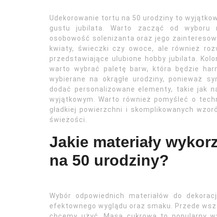
Udekorowanie tortu na 50 urodziny to wyjątko
gustu jubilata. Warto zacząć od wyboru m
osobowość solenizanta oraz jego zainteresowa
kwiaty, świeczki czy owoce, ale również rozw
przedstawiające ulubione hobby jubilata. Kol
warto wybrać paletę barw, która będzie har
wybierane na okrągłe urodziny, ponieważ sy
dodać personalizowane elementy, takie jak na
wyjątkowym. Warto również pomyśleć o tech
gładkiej powierzchni i skomplikowanych wzor
świeżości.
Jakie materiały wykorz
na 50 urodziny?
Wybór odpowiednich materiałów do dekoracj
efektownego wyglądu oraz smaku. Przede wszy
chcemy użyć. Masa cukrowa to popularny w