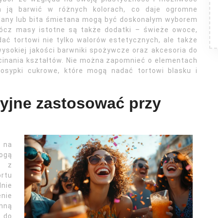
a ją barwić w różnych kolorach, co daje ogromne
ślany lub bita śmietana mogą być doskonałym wyborem
prócz masy istotne są także dodatki – świeże owoce,
ć tortowi nie tylko walorów estetycznych, ale także
sokiej jakości barwniki spożywcze oraz akcesoria do
wycinania kształtów. Nie można zapomnieć o elementach
posypki cukrowe, które mogą nadać tortowi blasku i
cyjne zastosować przy
 na
mogą
ą z
ortu
nie
nie
nną
 do