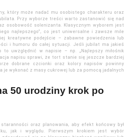
jny, który może nadać mu osobistego charakteru oraz
ubilata. Przy wyborze treści warto zastanowić się nad
oraz osobowość solenizanta. Klasycznym wyborem jest
iego najlepszego”, co jest uniwersalne i zawsze mile
iej kreatywne podejście – zabawne powiedzenia lub
i i humoru do całej sytuacji. Jeśli jubilat ma jakieś
o to uwzględnić w napisie – np. „Najlepszy miłośnik
cja napisu sprawi, że tort stanie się jeszcze bardziej
brze dobrane czcionki oraz kolory napisów powinny
a je wykonać z masy cukrowej lub za pomocą jadalnych
na 50 urodziny krok po
staranności oraz planowania, aby efekt końcowy był
u, jak i wyglądu. Pierwszym krokiem jest wybór