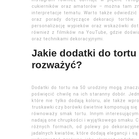
cukierników oraz amatorów – można tam zna
interpretacje tematu. Warto także odwiedzić 
oraz porady dotyczące dekoracji tortów
personalizację wypieków oraz wskazówki dot
również z filmików na YouTube, gdzie doświa
oraz technikami dekoracyjnymi.
Jakie dodatki do tortu
rozważyć?
Dodatki do tortu na 50 urodziny mogą znacz
poświęcić chwilę na ich staranny dobór. Je
które nie tylko dodają koloru, ale także wpr
truskawki czy borówki świetnie komponują się 
równoważy smak tortu. Innym interesującym
nadają one chrupkości i wyjątkowego smaku. C
różnych formach, od polewy po dekoracyjne
jadalnych kwiatów, które dodają elegancji i są