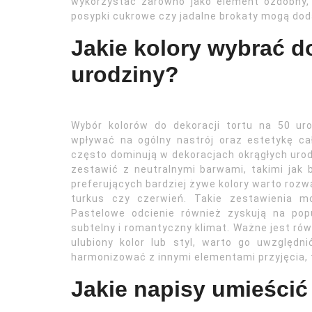
wykorzystać zarówno jako element ozdobny, 
posypki cukrowe czy jadalne brokaty mogą dodać
Jakie kolory wybrać do
urodziny?
Wybór kolorów do dekoracji tortu na 50 uro
wpływać na ogólny nastrój oraz estetykę całe
często dominują w dekoracjach okrągłych urod
zestawić z neutralnymi barwami, takimi jak b
preferujących bardziej żywe kolory warto rozwa
turkus czy czerwień. Takie zestawienia mo
Pastelowe odcienie również zyskują na popu
subtelny i romantyczny klimat. Ważne jest równ
ulubiony kolor lub styl, warto go uwzględn
harmonizować z innymi elementami przyjęcia, ta
Jakie napisy umieścić