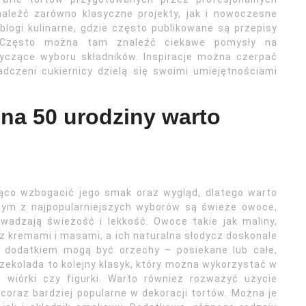
leźć zarówno klasyczne projekty, jak i nowoczesne
blogi kulinarne, gdzie często publikowane są przepisy
. Często można tam znaleźć ciekawe pomysły na
yczące wyboru składników. Inspiracje można czerpać
dczeni cukiernicy dzielą się swoimi umiejętnościami
 na 50 urodziny warto
ąco wzbogacić jego smak oraz wygląd, dlatego warto
dnym z najpopularniejszych wyborów są świeże owoce,
owadzają świeżość i lekkość. Owoce takie jak maliny,
z kremami i masami, a ich naturalna słodycz doskonale
 dodatkiem mogą być orzechy – posiekane lub całe,
zekolada to kolejny klasyk, który można wykorzystać w
 wiórki czy figurki. Warto również rozważyć użycie
 coraz bardziej popularne w dekoracji tortów. Można je