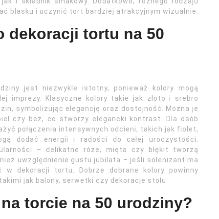
jak i składnik smakowy. Dodatkowo, różnego rodzaju
 blasku i uczynić tort bardziej atrakcyjnym wizualnie.
 dekoracji tortu na 50
dziny jest niezwykle istotny, ponieważ kolory mogą
j imprezy. Klasyczne kolory takie jak złoto i srebro
zin, symbolizując elegancję oraz dostojność. Można je
iel czy beż, co stworzy elegancki kontrast. Dla osób
żyć połączenia intensywnych odcieni, takich jak fiolet,
gą dodać energii i radości do całej uroczystości.
larności – delikatne róże, mięta czy błękit tworzą
ież uwzględnienie gustu jubilata – jeśli solenizant ma
ić w dekoracji tortu. Dobrze dobrane kolory powinny
kimi jak balony, serwetki czy dekoracje stołu.
 na torcie na 50 urodziny?