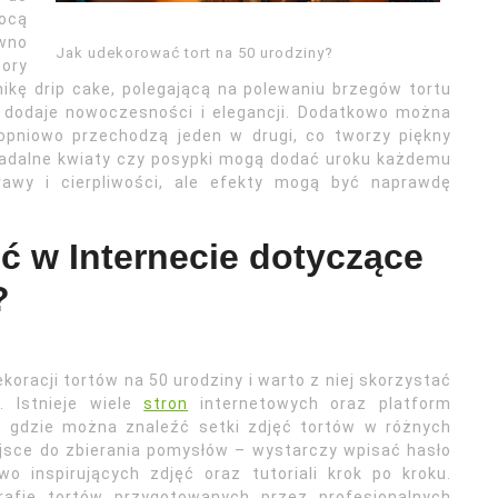
ocą
wno
Jak udekorować tort na 50 urodziny?
ory
kę drip cake, polegającą na polewaniu brzegów tortu
t dodaje nowoczesności i elegancji. Dodatkowo można
opniowo przechodzą jeden w drugi, co tworzy piękny
jadalne kwiaty czy posypki mogą dodać uroku każdemu
rawy i cierpliwości, ale efekty mogą być naprawdę
źć w Internecie dotyczące
?
ekoracji tortów na 50 urodziny i warto z niej skorzystać
. Istnieje wiele
stron
internetowych oraz platform
, gdzie można znaleźć setki zdjęć tortów w różnych
iejsce do zbierania pomysłów – wystarczy wpisać hasło
o inspirujących zdjęć oraz tutoriali krok po kroku.
rafie tortów przygotowanych przez profesjonalnych