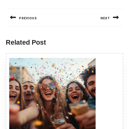
Nawigacja
wpisu
PREVIOUS
NEXT
Previous
Next
post:
post:
Related Post