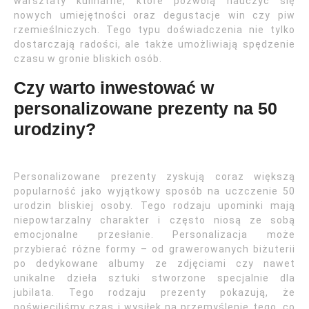
warsztaty kulinarne, które pozwolą nauczyć się
nowych umiejętności oraz degustacje win czy piw
rzemieślniczych. Tego typu doświadczenia nie tylko
dostarczają radości, ale także umożliwiają spędzenie
czasu w gronie bliskich osób.
Czy warto inwestować w
personalizowane prezenty na 50
urodziny?
Personalizowane prezenty zyskują coraz większą
popularność jako wyjątkowy sposób na uczczenie 50
urodzin bliskiej osoby. Tego rodzaju upominki mają
niepowtarzalny charakter i często niosą ze sobą
emocjonalne przesłanie. Personalizacja może
przybierać różne formy – od grawerowanych biżuterii
po dedykowane albumy ze zdjęciami czy nawet
unikalne dzieła sztuki stworzone specjalnie dla
jubilata. Tego rodzaju prezenty pokazują, że
poświęciliśmy czas i wysiłek na przemyślenie tego, co