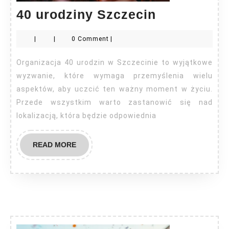
40
40 urodziny Szczecin
urodziny
|
|
0 Comment
|
Szczecin
Organizacja 40 urodzin w Szczecinie to wyjątkowe
wyzwanie, które wymaga przemyślenia wielu
aspektów, aby uczcić ten ważny moment w życiu.
Przede wszystkim warto zastanowić się nad
lokalizacją, która będzie odpowiednia
READ
READ MORE
MORE