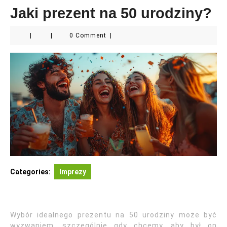
Jaki prezent na 50 urodziny?
|
|
0 Comment
|
Categories:
Imprezy
Wybór idealnego prezentu na 50 urodziny może być
wyzwaniem, szczególnie gdy chcemy, aby był on