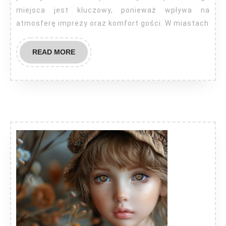
miejsca jest kluczowy, ponieważ wpływa na
atmosferę imprezy oraz komfort gości. W miastach
READ
READ MORE
MORE