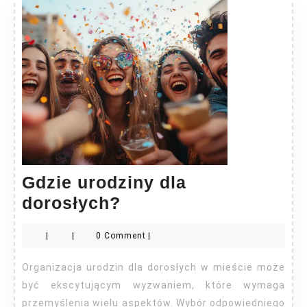
Gdzie urodziny dla
Gdzie
dorosłych?
urodziny
|
|
0 Comment
|
dla
dorosłych?
Organizacja urodzin dla dorosłych w mieście może
być ekscytującym wyzwaniem, które wymaga
przemyślenia wielu aspektów. Wybór odpowiedniego