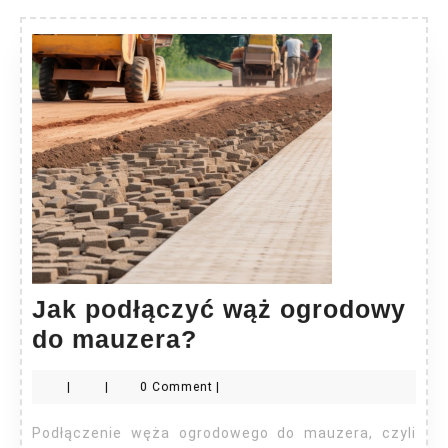
Jak podłączyć wąż ogrodowy
Jak
do mauzera?
podłączyć
|
|
0 Comment
|
wąż
ogrodowy
Podłączenie węża ogrodowego do mauzera, czyli