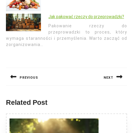
Jak pakować rzeczy do przeprowadzki?
Pakowanie rzeczy do
przeprowadzki to proces, który
wymaga staranności i przemyślenia. Warto zacząć od
zorganizowania…
Nawigacja
wpisu
PREVIOUS
NEXT
Previous
Next
post:
post:
Related Post