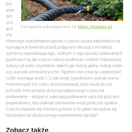
pyt
ania
dot
ycz
Fotografia udostępniona na
https://katalus.pl
ące
efe
ktywnego nawadniania ogrodu i często szuka odpowiedzi na
nurtujące je kwestie przed podjęciem decyzji o instalacji
systemu nawadniającego. Jednym z najczęściej zadawanych
pytań jest to, jak często należy podlewać rośliny? Odpowiedź
zależy od wielu czynników takich jak rodzaj gleby, rodzaj roślin
czy warunki atmosferyczne. Ogólnie rzecz biorąc, większość
roślin wymaga około 1-2 cali wody tygodniowo, jednak warto
monitorować ich stan i dostosowywać ilość wody do ich
potrzeb. Inne pytanie dotyczy najlepszego czasu na
podlewanie – eksperci zalecają podlewanie rano lub późnym
popołudniem, aby uniknąć parowania wody podczas upałów.
Często pojawia się również pytanie o to, jakie narzędzia są
niezbędne do skutecznego nawadniania ogrodu?
Zobacz także