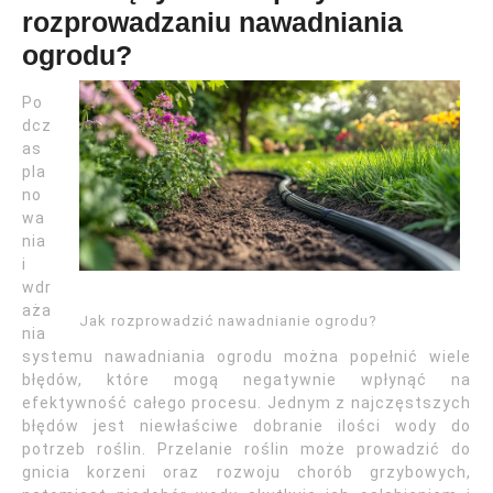
rozprowadzaniu nawadniania
ogrodu?
Po
dcz
as
pla
no
wa
nia
i
wdr
aża
Jak rozprowadzić nawadnianie ogrodu?
nia
systemu nawadniania ogrodu można popełnić wiele
błędów, które mogą negatywnie wpłynąć na
efektywność całego procesu. Jednym z najczęstszych
błędów jest niewłaściwe dobranie ilości wody do
potrzeb roślin. Przelanie roślin może prowadzić do
gnicia korzeni oraz rozwoju chorób grzybowych,