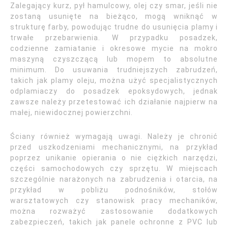
Zalegający kurz, pył hamulcowy, olej czy smar, jeśli nie
zostaną usunięte na bieżąco, mogą wniknąć w
strukturę farby, powodując trudne do usunięcia plamy i
trwałe przebarwienia. W przypadku posadzek,
codzienne zamiatanie i okresowe mycie na mokro
maszyną czyszczącą lub mopem to absolutne
minimum. Do usuwania trudniejszych zabrudzeń,
takich jak plamy oleju, można użyć specjalistycznych
odplamiaczy do posadzek epoksydowych, jednak
zawsze należy przetestować ich działanie najpierw na
małej, niewidocznej powierzchni.
Ściany również wymagają uwagi. Należy je chronić
przed uszkodzeniami mechanicznymi, na przykład
poprzez unikanie opierania o nie ciężkich narzędzi,
części samochodowych czy sprzętu. W miejscach
szczególnie narażonych na zabrudzenia i otarcia, na
przykład w pobliżu podnośników, stołów
warsztatowych czy stanowisk pracy mechaników,
można rozważyć zastosowanie dodatkowych
zabezpieczeń, takich jak panele ochronne z PVC lub