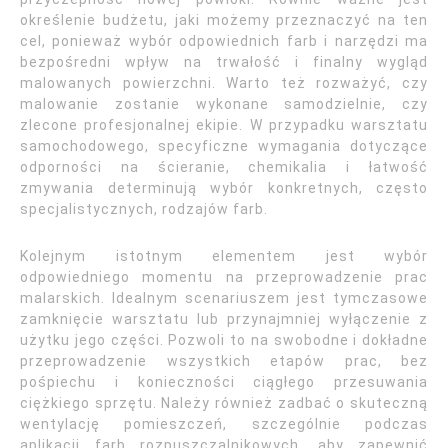
określenie budżetu, jaki możemy przeznaczyć na ten
cel, ponieważ wybór odpowiednich farb i narzędzi ma
bezpośredni wpływ na trwałość i finalny wygląd
malowanych powierzchni. Warto też rozważyć, czy
malowanie zostanie wykonane samodzielnie, czy
zlecone profesjonalnej ekipie. W przypadku warsztatu
samochodowego, specyficzne wymagania dotyczące
odporności na ścieranie, chemikalia i łatwość
zmywania determinują wybór konkretnych, często
specjalistycznych, rodzajów farb.
Kolejnym istotnym elementem jest wybór
odpowiedniego momentu na przeprowadzenie prac
malarskich. Idealnym scenariuszem jest tymczasowe
zamknięcie warsztatu lub przynajmniej wyłączenie z
użytku jego części. Pozwoli to na swobodne i dokładne
przeprowadzenie wszystkich etapów prac, bez
pośpiechu i konieczności ciągłego przesuwania
ciężkiego sprzętu. Należy również zadbać o skuteczną
wentylację pomieszczeń, szczególnie podczas
aplikacji farb rozpuszczalnikowych, aby zapewnić