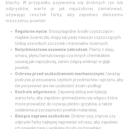
blachy. W przypadku pojawienia się drobnych rys lub
odprysków, warto je jak najszybciej zamalować,
używając resztek farby, aby zapobiec dalszemu
niszczeniu powłoki.
Regularne mycie:
Stosuj łagodne środki czyszczące i
miękkie ściereczki, mopy lub pady maszyn czyszczących.
Unikaj szorstkich szczotek i materiałów ściernych.
Natychmiastowe usuwanie zabrudzeń:
Plamy z oleju,
smaru, płynu hamulcowego czy innych chemikaliów
usuwaj jak najszybciej, zanim zdążą wniknąć w głąb
powłoki.
Ochrona przed uszkodzeniami mechanicznymi:
Uważaj
podczas przesuwania ciężkich przedmiotów i sprzętu, aby
nie porysować ani nie uszkodzić ścian i podłogi.
Kontrola wilgotności:
Zapewnij dobrą wentylację
warsztatu, aby zapobiec gromadzeniu się wilgoci, która
może prowadzić do rozwoju pleśni i grzybów, a także
osłabienia przyczepności powłoki malarskiej.
Bieżąca naprawa uszkodzeń:
Drobne rysy, otarcia czy
odpryski farby najlepiej naprawiać od razu, aby zapobiec
ich powiększaniu i wnikaniu brudu pod powłokę.