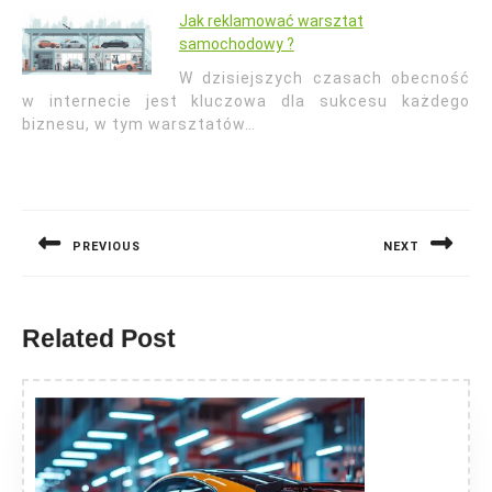
Jak reklamować warsztat
samochodowy ?
W dzisiejszych czasach obecność
w internecie jest kluczowa dla sukcesu każdego
biznesu, w tym warsztatów…
Nawigacja
wpisu
PREVIOUS
NEXT
Previous
Next
post:
post:
Related Post