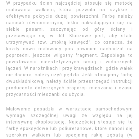
W przypadku ścian najczęściej stosuje się metodę
malowania wałkiem, która pozwala na szybkie i
efektywne pokrycie dużej powierzchni. Farbę należy
nanosić równomiernymi, lekko nakładającymi się na
siebie pasami, zaczynając od góry ściany i
przesuwając się w dół. Kluczowe jest, aby stale
utrzymywać tzw. „mokrą krawędź”, co oznacza, że
każdy nowo malowany pas powinien nachodzić na
poprzedni, jeszcze wilgotny fragment. Zapobiega to
powstawaniu nieestetycznych smug i widocznych
łączeń. W narożnikach i przy krawędziach, gdzie wałek
nie dociera, należy użyć pędzla. Jeśli stosujemy farbę
dwuskładnikową, należy ściśle przestrzegać instrukcji
producenta dotyczących proporcji mieszania i czasu
przydatności mieszanki do użycia.
Malowanie posadzki w warsztacie samochodowym
wymaga szczególnej uwagi ze względu na jej
intensywną eksploatację. Najczęściej stosuje się tu
farby epoksydowe lub poliuretanowe, które nanosi się
szerokim wałkiem lub specjalną raklą zębatą (w