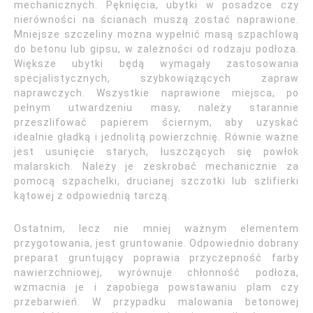
mechanicznych. Pęknięcia, ubytki w posadzce czy
nierówności na ścianach muszą zostać naprawione.
Mniejsze szczeliny można wypełnić masą szpachlową
do betonu lub gipsu, w zależności od rodzaju podłoża.
Większe ubytki będą wymagały zastosowania
specjalistycznych, szybkowiążących zapraw
naprawczych. Wszystkie naprawione miejsca, po
pełnym utwardzeniu masy, należy starannie
przeszlifować papierem ściernym, aby uzyskać
idealnie gładką i jednolitą powierzchnię. Równie ważne
jest usunięcie starych, łuszczących się powłok
malarskich. Należy je zeskrobać mechanicznie za
pomocą szpachelki, drucianej szczotki lub szlifierki
kątowej z odpowiednią tarczą.
Ostatnim, lecz nie mniej ważnym elementem
przygotowania, jest gruntowanie. Odpowiednio dobrany
preparat gruntujący poprawia przyczepność farby
nawierzchniowej, wyrównuje chłonność podłoża,
wzmacnia je i zapobiega powstawaniu plam czy
przebarwień. W przypadku malowania betonowej