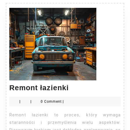
Remont
Remont łazienki
łazienki
|
|
0 Comment
|
Remont łazienki to proces, który wymaga
staranności i przemyślenia wielu aspektów.