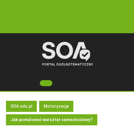
Skip
to
content
Open
Button
SOA.edu.pl
Motoryzacja
Jak pomalować warsztat samochodowy?