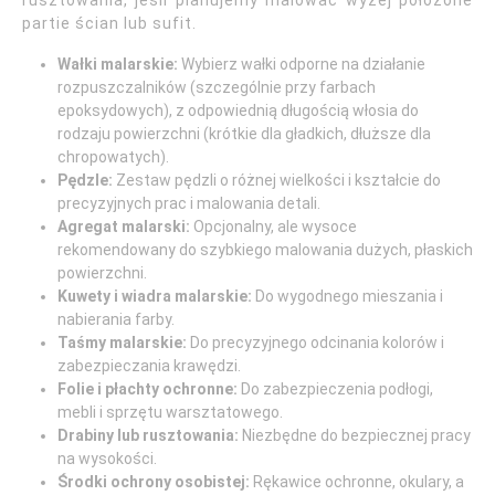
rusztowania, jeśli planujemy malować wyżej położone
partie ścian lub sufit.
Wałki malarskie:
Wybierz wałki odporne na działanie
rozpuszczalników (szczególnie przy farbach
epoksydowych), z odpowiednią długością włosia do
rodzaju powierzchni (krótkie dla gładkich, dłuższe dla
chropowatych).
Pędzle:
Zestaw pędzli o różnej wielkości i kształcie do
precyzyjnych prac i malowania detali.
Agregat malarski:
Opcjonalny, ale wysoce
rekomendowany do szybkiego malowania dużych, płaskich
powierzchni.
Kuwety i wiadra malarskie:
Do wygodnego mieszania i
nabierania farby.
Taśmy malarskie:
Do precyzyjnego odcinania kolorów i
zabezpieczania krawędzi.
Folie i płachty ochronne:
Do zabezpieczenia podłogi,
mebli i sprzętu warsztatowego.
Drabiny lub rusztowania:
Niezbędne do bezpiecznej pracy
na wysokości.
Środki ochrony osobistej:
Rękawice ochronne, okulary, a