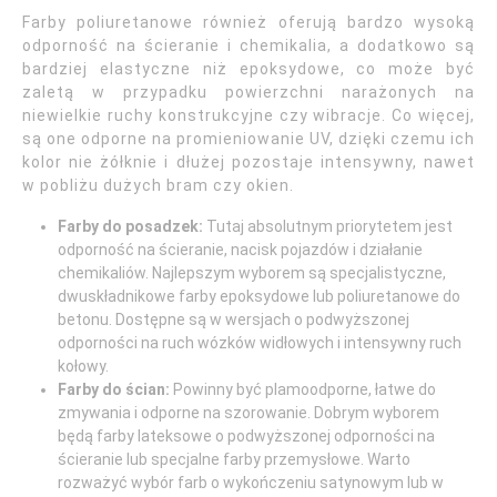
Farby poliuretanowe również oferują bardzo wysoką
odporność na ścieranie i chemikalia, a dodatkowo są
bardziej elastyczne niż epoksydowe, co może być
zaletą w przypadku powierzchni narażonych na
niewielkie ruchy konstrukcyjne czy wibracje. Co więcej,
są one odporne na promieniowanie UV, dzięki czemu ich
kolor nie żółknie i dłużej pozostaje intensywny, nawet
w pobliżu dużych bram czy okien.
Farby do posadzek:
Tutaj absolutnym priorytetem jest
odporność na ścieranie, nacisk pojazdów i działanie
chemikaliów. Najlepszym wyborem są specjalistyczne,
dwuskładnikowe farby epoksydowe lub poliuretanowe do
betonu. Dostępne są w wersjach o podwyższonej
odporności na ruch wózków widłowych i intensywny ruch
kołowy.
Farby do ścian:
Powinny być plamoodporne, łatwe do
zmywania i odporne na szorowanie. Dobrym wyborem
będą farby lateksowe o podwyższonej odporności na
ścieranie lub specjalne farby przemysłowe. Warto
rozważyć wybór farb o wykończeniu satynowym lub w