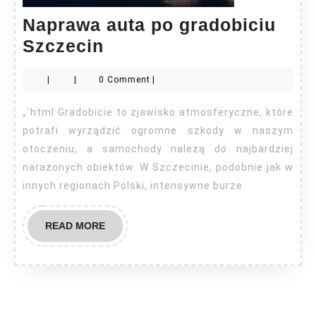
Naprawa auta po gradobiciu
Naprawa
Szczecin
auta
|
|
0 Comment
|
po
gradobiciu
„`html Gradobicie to zjawisko atmosferyczne, które
Szczecin
potrafi wyrządzić ogromne szkody w naszym
otoczeniu, a samochody należą do najbardziej
narażonych obiektów. W Szczecinie, podobnie jak w
innych regionach Polski, intensywne burze
READ
READ MORE
MORE