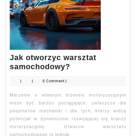
Jak otworzyc warsztat
Jak
samochodowy?
otworzyc
|
|
0 Comment
|
warsztat
samochodowy?
Marzenie o własnym biznesie motoryzacyjnym
może być bardzo pociągające, zwłaszcza dla
pasjonatów mechaniki i dla tych, którzy widzą
potencjał w dynamicznie rozwijającej się branży
motoryzacyjnej. Otwarcie warsztatu
samochodowego to jednak