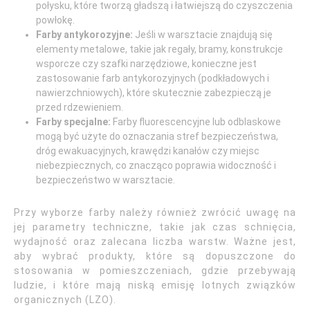
połysku, które tworzą gładszą i łatwiejszą do czyszczenia
powłokę.
Farby antykorozyjne:
Jeśli w warsztacie znajdują się
elementy metalowe, takie jak regały, bramy, konstrukcje
wsporcze czy szafki narzędziowe, konieczne jest
zastosowanie farb antykorozyjnych (podkładowych i
nawierzchniowych), które skutecznie zabezpieczą je
przed rdzewieniem.
Farby specjalne:
Farby fluorescencyjne lub odblaskowe
mogą być użyte do oznaczania stref bezpieczeństwa,
dróg ewakuacyjnych, krawędzi kanałów czy miejsc
niebezpiecznych, co znacząco poprawia widoczność i
bezpieczeństwo w warsztacie.
Przy wyborze farby należy również zwrócić uwagę na
jej parametry techniczne, takie jak czas schnięcia,
wydajność oraz zalecana liczba warstw. Ważne jest,
aby wybrać produkty, które są dopuszczone do
stosowania w pomieszczeniach, gdzie przebywają
ludzie, i które mają niską emisję lotnych związków
organicznych (LZO).