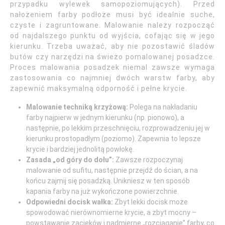
przypadku wylewek samopoziomujących). Przed
nałożeniem farby podłoże musi być idealnie suche,
czyste i zagruntowane. Malowanie należy rozpocząć
od najdalszego punktu od wyjścia, cofając się w jego
kierunku. Trzeba uważać, aby nie pozostawić śladów
butów czy narzędzi na świeżo pomalowanej posadzce.
Proces malowania posadzek niemal zawsze wymaga
zastosowania co najmniej dwóch warstw farby, aby
zapewnić maksymalną odporność i pełne krycie.
Malowanie techniką krzyżową:
Polega na nakładaniu
farby najpierw w jednym kierunku (np. pionowo), a
następnie, po lekkim przeschnięciu, rozprowadzeniu jej w
kierunku prostopadłym (poziomo). Zapewnia to lepsze
krycie i bardziej jednolitą powłokę.
Zasada „od góry do dołu”:
Zawsze rozpoczynaj
malowanie od sufitu, następnie przejdź do ścian, a na
końcu zajmij się posadzką. Unikniesz w ten sposób
kapania farby na już wykończone powierzchnie.
Odpowiedni docisk wałka:
Zbyt lekki docisk może
spowodować nierównomierne krycie, a zbyt mocny –
powstawanie zacieków i nadmierne „rozciąganie” farby, co