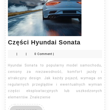
Części
Części Hyundai Sonata
Hyundai
|
|
0 Comment
|
Sonata
Hyundai Sonata to popularny model samochodu,
ceniony za niezawodność, komfort jazdy i
atrakcyjny design. Jak każdy pojazd, wymaga on
regularnych przeglądów i ewentualnych wymian
części eksploatacyjnych lub uszkodzonych
elementów. Znalezienie