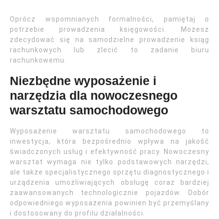
Oprócz wspomnianych formalności, pamiętaj o
potrzebie prowadzenia księgowości. Możesz
zdecydować się na samodzielne prowadzenie ksiąg
rachunkowych lub zlecić to zadanie biuru
rachunkowemu.
Niezbędne wyposażenie i
narzędzia dla nowoczesnego
warsztatu samochodowego
Wyposażenie warsztatu samochodowego to
inwestycja, która bezpośrednio wpływa na jakość
świadczonych usług i efektywność pracy. Nowoczesny
warsztat wymaga nie tylko podstawowych narzędzi,
ale także specjalistycznego sprzętu diagnostycznego i
urządzenia umożliwiających obsługę coraz bardziej
zaawansowanych technologicznie pojazdów. Dobór
odpowiedniego wyposażenia powinien być przemyślany
i dostosowany do profilu działalności.