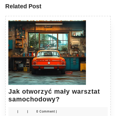
Related Post
Jak otworzyć mały warsztat
Jak
samochodowy?
otworzyć
|
|
0 Comment
|
mały