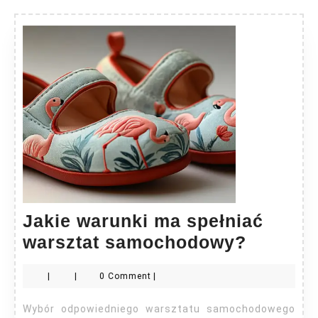
Jakie warunki ma spełniać
Jakie
warsztat samochodowy?
warunki
|
|
0 Comment
|
ma
spełnia
Wybór odpowiedniego warsztatu samochodowego