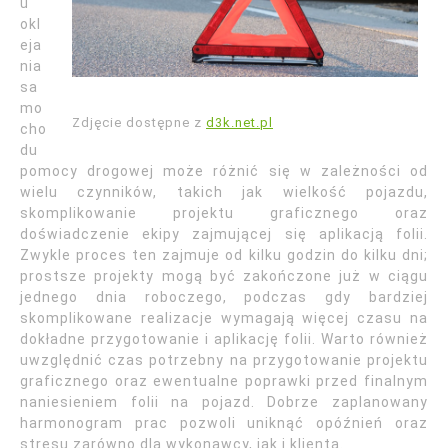
u
okl
eja
nia
sa
mo
Zdjęcie dostępne z
d3k.net.pl
cho
du
pomocy drogowej może różnić się w zależności od
wielu czynników, takich jak wielkość pojazdu,
skomplikowanie projektu graficznego oraz
doświadczenie ekipy zajmującej się aplikacją folii.
Zwykle proces ten zajmuje od kilku godzin do kilku dni;
prostsze projekty mogą być zakończone już w ciągu
jednego dnia roboczego, podczas gdy bardziej
skomplikowane realizacje wymagają więcej czasu na
dokładne przygotowanie i aplikację folii. Warto również
uwzględnić czas potrzebny na przygotowanie projektu
graficznego oraz ewentualne poprawki przed finalnym
naniesieniem folii na pojazd. Dobrze zaplanowany
harmonogram prac pozwoli uniknąć opóźnień oraz
stresu zarówno dla wykonawcy, jak i klienta.