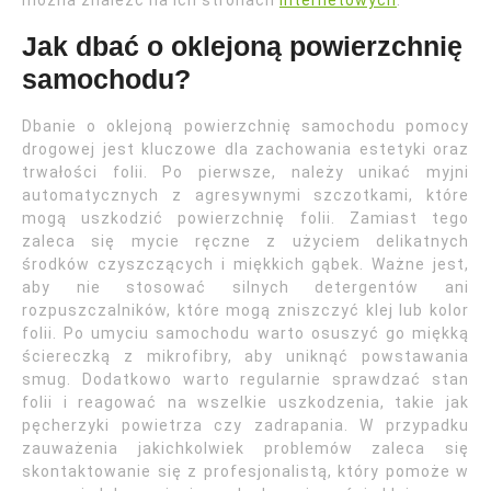
można znaleźć na ich stronach
internetowych
.
Jak dbać o oklejoną powierzchnię
samochodu?
Dbanie o oklejoną powierzchnię samochodu pomocy
drogowej jest kluczowe dla zachowania estetyki oraz
trwałości folii. Po pierwsze, należy unikać myjni
automatycznych z agresywnymi szczotkami, które
mogą uszkodzić powierzchnię folii. Zamiast tego
zaleca się mycie ręczne z użyciem delikatnych
środków czyszczących i miękkich gąbek. Ważne jest,
aby nie stosować silnych detergentów ani
rozpuszczalników, które mogą zniszczyć klej lub kolor
folii. Po umyciu samochodu warto osuszyć go miękką
ściereczką z mikrofibry, aby uniknąć powstawania
smug. Dodatkowo warto regularnie sprawdzać stan
folii i reagować na wszelkie uszkodzenia, takie jak
pęcherzyki powietrza czy zadrapania. W przypadku
zauważenia jakichkolwiek problemów zaleca się
skontaktowanie się z profesjonalistą, który pomoże w