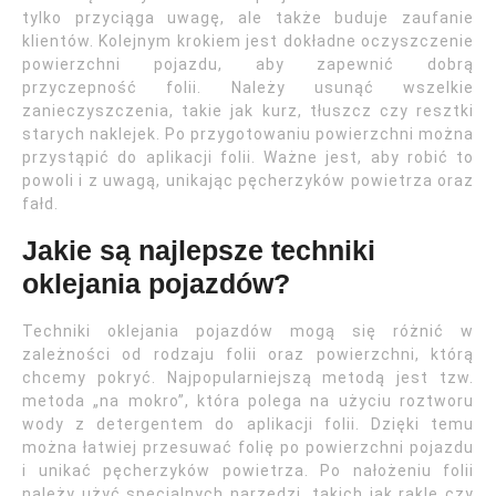
tylko przyciąga uwagę, ale także buduje zaufanie
klientów. Kolejnym krokiem jest dokładne oczyszczenie
powierzchni pojazdu, aby zapewnić dobrą
przyczepność folii. Należy usunąć wszelkie
zanieczyszczenia, takie jak kurz, tłuszcz czy resztki
starych naklejek. Po przygotowaniu powierzchni można
przystąpić do aplikacji folii. Ważne jest, aby robić to
powoli i z uwagą, unikając pęcherzyków powietrza oraz
fałd.
Jakie są najlepsze techniki
oklejania pojazdów?
Techniki oklejania pojazdów mogą się różnić w
zależności od rodzaju folii oraz powierzchni, którą
chcemy pokryć. Najpopularniejszą metodą jest tzw.
metoda „na mokro”, która polega na użyciu roztworu
wody z detergentem do aplikacji folii. Dzięki temu
można łatwiej przesuwać folię po powierzchni pojazdu
i unikać pęcherzyków powietrza. Po nałożeniu folii
należy użyć specjalnych narzędzi, takich jak rakle czy