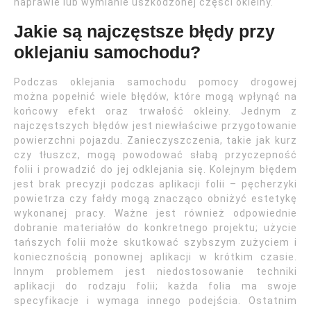
naprawie lub wymianie uszkodzonej części okleiny.
Jakie są najczęstsze błędy przy
oklejaniu samochodu?
Podczas oklejania samochodu pomocy drogowej
można popełnić wiele błędów, które mogą wpłynąć na
końcowy efekt oraz trwałość okleiny. Jednym z
najczęstszych błędów jest niewłaściwe przygotowanie
powierzchni pojazdu. Zanieczyszczenia, takie jak kurz
czy tłuszcz, mogą powodować słabą przyczepność
folii i prowadzić do jej odklejania się. Kolejnym błędem
jest brak precyzji podczas aplikacji folii – pęcherzyki
powietrza czy fałdy mogą znacząco obniżyć estetykę
wykonanej pracy. Ważne jest również odpowiednie
dobranie materiałów do konkretnego projektu; użycie
tańszych folii może skutkować szybszym zużyciem i
koniecznością ponownej aplikacji w krótkim czasie.
Innym problemem jest niedostosowanie techniki
aplikacji do rodzaju folii; każda folia ma swoje
specyfikacje i wymaga innego podejścia. Ostatnim