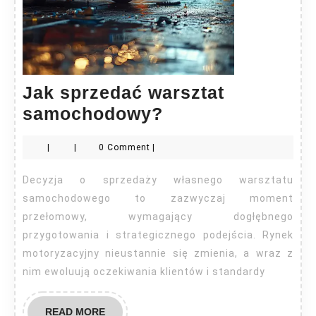
Jak sprzedać warsztat
Jak
samochodowy?
sprzedać
|
|
0 Comment
|
warsztat
samochodowy?
Decyzja o sprzedaży własnego warsztatu
samochodowego to zazwyczaj moment
przełomowy, wymagający dogłębnego
przygotowania i strategicznego podejścia. Rynek
motoryzacyjny nieustannie się zmienia, a wraz z
nim ewoluują oczekiwania klientów i standardy
READ
READ MORE