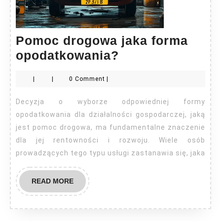
Pomoc drogowa jaka forma
Pomoc
opodatkowania?
drogowa
|
|
0 Comment
|
jaka
forma
Decyzja o wyborze odpowiedniej formy
opodatkowania
opodatkowania dla działalności gospodarczej, jaką
jest pomoc drogowa, ma fundamentalne znaczenie
dla jej rentowności i rozwoju. Wiele osób
prowadzących tego typu usługi zastanawia się, jaka
READ
READ MORE
MORE