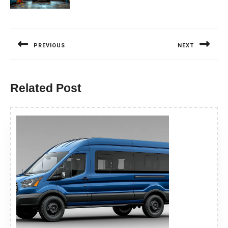
Nawigacja
wpisu
PREVIOUS
NEXT
Previous
Next
post:
post:
Related Post