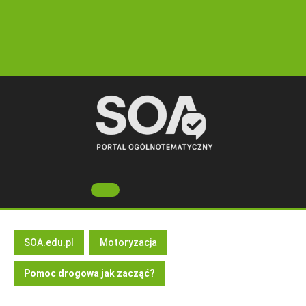
Skip
to
content
Open
Button
SOA.edu.pl
Motoryzacja
Pomoc drogowa jak zacząć?