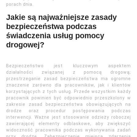
porach dnia.
Jakie są najważniejsze zasady
bezpieczeństwa podczas
świadczenia usług pomocy
drogowej?
Bezpieczeństwo jest kluczowym aspektem
działalności związanej z pomocą drogową;
przestrzeganie zasad bezpieczeństwa ma ogromne
znaczenie zarówno dla pracowników, jak i klientów
korzystających z tych usług. Przede wszystkim każdy
pracownik powinien być odpowiednio przeszkolony w
zakresie zasad bezpieczeństwa obowiązujących na
drodze oraz procedur postępowania podczas
interwencji. Ważne jest stosowanie odzieży roboczej
zawierającej elementy odblaskowe, aby zwiększyć
widoczność pracownika podczas wykonywania zadań
przy drodze. Zabezpieczenie miejsca zdarzenia