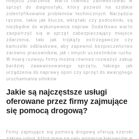
miejscu zdarzenia. Warto również zainwestować w
sprzęt do diagnostyki, który pozwoli na szybkie
zidentyfikowanie problemów technicznych. Narzędzia
ręczne, takie jak klucze, wkrętaki czy podnośniki, są
niezbędne do wykonywania napraw. Dodatkowo warto
zaopatrzyć się w sprzęt zabezpieczający miejsce
zdarzenia, taki jak trójkąty ostrzegawcze czy
kamizelki odblaskowe, aby zapewnić bezpieczeństwo
zarówno pracowników, jak i innych uczestników ruchu.
W miarę rozwoju firmy można również rozważyć zakup
bardziej zaawansowanego sprzętu, takiego jak
urządzenia do naprawy opon czy sprzęt do awaryjnego
uruchamiania silników.
Jakie są najczęstsze usługi
oferowane przez firmy zajmujące
się pomocą drogową?
Firmy zajmujące się pomocą drogową oferują szeroki
zakres usług, które mają na celu wsparcie kierowców w