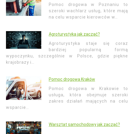
Pomoc drogowa w Poznaniu to
szeroki wachlarz usług, które mają
na celu wsparcie kierowców w…
Agroturystyka jak zacząć?
Agroturystyka staje się coraz
bardziej popularną formą
wypoczynku, szczególnie w Polsce, gdzie piękne
krajobrazy i…
Pomoc drogowa Kraków
Pomoc drogowa w Krakowie to
usługa, która obejmuje szeroki
zakres działań mających na celu
wsparcie…
Warsztat samochodowy jak zacząć?