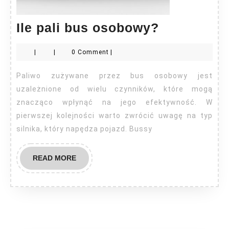
Ile
Ile pali bus osobowy?
pali
|
|
0 Comment
|
bus
osobowy?
Paliwo zużywane przez bus osobowy jest
uzależnione od wielu czynników, które mogą
znacząco wpłynąć na jego efektywność. W
pierwszej kolejności warto zwrócić uwagę na typ
silnika, który napędza pojazd. Bussy
READ
READ MORE
MORE