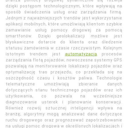
Branża pomocy drogowej dynamicznie się rozwija
dzięki postępom technologicznym, które wpływają na
sposób świadczenia usług oraz zarządzania firmą.
Jednym z najważniejszych trendów jest wykorzystanie
aplikacji mobilnych, które umożliwiają klientom szybkie
zamawianie usług pomocy drogowej za pomocą
smartfonów. Dzięki geolokalizacji możliwe jest
błyskawiczne dotarcie do klienta oraz śledzenie
statusu zamówienia w czasie rzeczywistym. Kolejnym
istotnym trendem jest
automatyzacja
procesów
zarządzania flotą pojazdów; nowoczesne systemy GPS
pozwalają na monitorowanie lokalizacji pojazdów oraz
optymalizację tras przejazdu, co przekłada się na
oszczędność czasu i kosztów paliwa. Technologie
telematyczne umożliwiają zbieranie danych
dotyczących stanu technicznego pojazdów oraz ich
użytkowania, co pozwala na wcześniejsze
diagnozowanie usterek i planowanie konserwacji.
Również rozwój sztucznej inteligencji wpływa na
branżę; algorytmy mogą analizować dane dotyczące
ruchu drogowego oraz prognozować zapotrzebowanie
na usługi pomoc drogowa w określonych lokalizacjach i