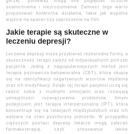
gorzej”, ponieważ mogą one pogłębiać uczucie
osamotnienia i niezrozumienia. Zamiast tego warto
proponować konkretne działania, takie jak wspólne
wyjście na spacer czy zaproszenie na film.
Jakie terapie są skuteczne w
leczeniu depresji?
Leczenie depresji może przybierać różnorodne formy, a
skuteczność terapii zależy od indywidualnych potrzeb
pacjenta. Jedną z najpopularniejszych metod jest
terapia poznawczo-behawioralna (CBT), która skupia
się na identyfikacji negatywnych wzorców myślenia
oraz ich modyfikacji. Dzięki tej terapii pacjenci uczą się
radzić sobie z trudnymi emocjami oraz rozwijają
umiejętności rozwiązywania problemów. Innym
podejściem jest terapia interpersonalna (IPT), która
koncentruje się na relacjach międzyludzkich oraz ich
wpływie na stan psychiczny jednostki. W przypadku
cięższych postaci depresji lekarze mogą zalecać
farmakoterapię, czyli stosowanie leków