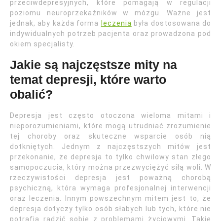
przeciwdepresyjnych, które pomagają w regulacji
poziomu neuroprzekaźników w mózgu. Ważne jest
jednak, aby każda forma
leczenia
była dostosowana do
indywidualnych potrzeb pacjenta oraz prowadzona pod
okiem specjalisty.
Jakie są najczęstsze mity na
temat depresji, które warto
obalić?
Depresja jest często otoczona wieloma mitami i
nieporozumieniami, które mogą utrudniać zrozumienie
tej choroby oraz skuteczne wsparcie osób nią
dotkniętych. Jednym z najczęstszych mitów jest
przekonanie, że depresja to tylko chwilowy stan złego
samopoczucia, który można przezwyciężyć siłą woli. W
rzeczywistości depresja jest poważną chorobą
psychiczną, która wymaga profesjonalnej interwencji
oraz leczenia. Innym powszechnym mitem jest to, że
depresja dotyczy tylko osób słabych lub tych, które nie
potrafią radzić sobie z problemami życiowymi. Takie