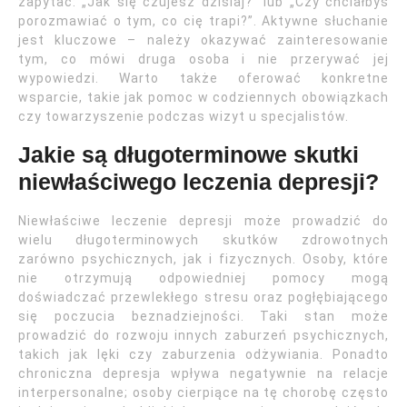
zapytać: „Jak się czujesz dzisiaj?” lub „Czy chciałbyś
porozmawiać o tym, co cię trapi?”. Aktywne słuchanie
jest kluczowe – należy okazywać zainteresowanie
tym, co mówi druga osoba i nie przerywać jej
wypowiedzi. Warto także oferować konkretne
wsparcie, takie jak pomoc w codziennych obowiązkach
czy towarzyszenie podczas wizyt u specjalistów.
Jakie są długoterminowe skutki
niewłaściwego leczenia depresji?
Niewłaściwe leczenie depresji może prowadzić do
wielu długoterminowych skutków zdrowotnych
zarówno psychicznych, jak i fizycznych. Osoby, które
nie otrzymują odpowiedniej pomocy mogą
doświadczać przewlekłego stresu oraz pogłębiającego
się poczucia beznadziejności. Taki stan może
prowadzić do rozwoju innych zaburzeń psychicznych,
takich jak lęki czy zaburzenia odżywiania. Ponadto
chroniczna depresja wpływa negatywnie na relacje
interpersonalne; osoby cierpiące na tę chorobę często