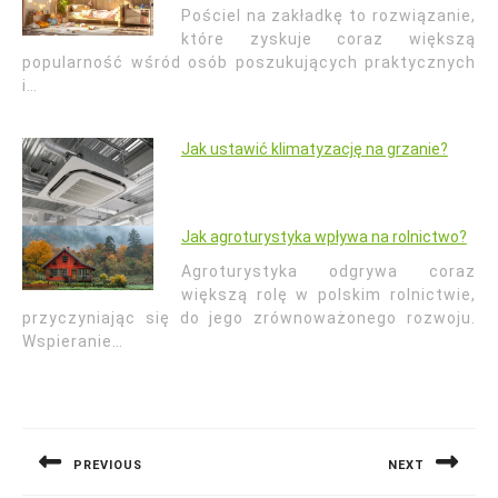
Pościel na zakładkę to rozwiązanie,
które zyskuje coraz większą
popularność wśród osób poszukujących praktycznych
i…
Jak ustawić klimatyzację na grzanie?
Jak agroturystyka wpływa na rolnictwo?
Agroturystyka odgrywa coraz
większą rolę w polskim rolnictwie,
przyczyniając się do jego zrównoważonego rozwoju.
Wspieranie…
Nawigacja
wpisu
PREVIOUS
NEXT