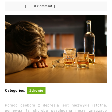
|
|
0 Comment
|
Categories:
Zdrowie
Pomoc osobom z depresją jest niezwykle istotna,
ponieważ ta choroba psychiczna może znacząco