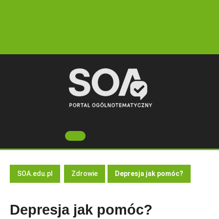
Skip
to
content
Open
Button
SOA.edu.pl
Zdrowie
Depresja jak pomóc?
Depresja jak pomóc?