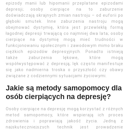
epizody manii lub hipomanii przeplatane epizodami
depresji; osoby cierpiące na to zaburzenie
doświadczają skrajnych zmian nastroju – od euforii po
głęboki smutek. Inne zaburzenia nastroju mogą
obejmować dystymię, która jest przewlekłą formą
łagodnej depresji trwającą co najmniej dwa lata; osoby
cierpiące na dystymię mogą mieć trudności w
funkcjonowaniu społecznym i zawodowym mimo braku
ciężkich epizodów depresyjnych. Ponadto istnieją
także zaburzenia lękowe, które mogą
współwystępować z depresją; lęk często manifestuje
się jako nadmierna troska o przyszłość czy obawy
związane z codziennymi sytuacjami życiowymi.
Jakie są metody samopomocy dla
osób cierpiących na depresję?
Osoby cierpiące na depresję mogą korzystać z różnych
metod samopomocy, które wspierają ich proces
zdrowienia i poprawiają jakość życia. Jedną z
najskuteczniejszych technik jest prowadzenie