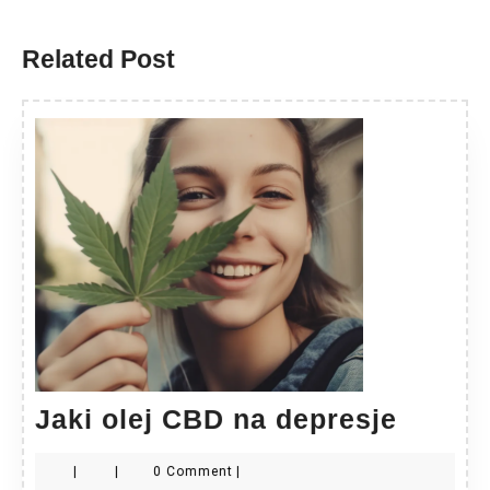
Previous
Next
post:
post:
Related Post
Jaki
Jaki olej CBD na depresje
olej
|
|
0 Comment
|
CBD