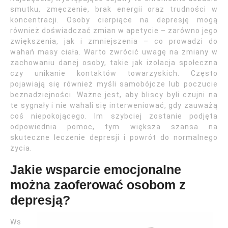
smutku, zmęczenie, brak energii oraz trudności w
koncentracji. Osoby cierpiące na depresję mogą
również doświadczać zmian w apetycie – zarówno jego
zwiększenia, jak i zmniejszenia – co prowadzi do
wahań masy ciała. Warto zwrócić uwagę na zmiany w
zachowaniu danej osoby, takie jak izolacja społeczna
czy unikanie kontaktów towarzyskich. Często
pojawiają się również myśli samobójcze lub poczucie
beznadziejności. Ważne jest, aby bliscy byli czujni na
te sygnały i nie wahali się interweniować, gdy zauważą
coś niepokojącego. Im szybciej zostanie podjęta
odpowiednia pomoc, tym większa szansa na
skuteczne leczenie depresji i powrót do normalnego
życia.
Jakie wsparcie emocjonalne
można zaoferować osobom z
depresją?
Ws