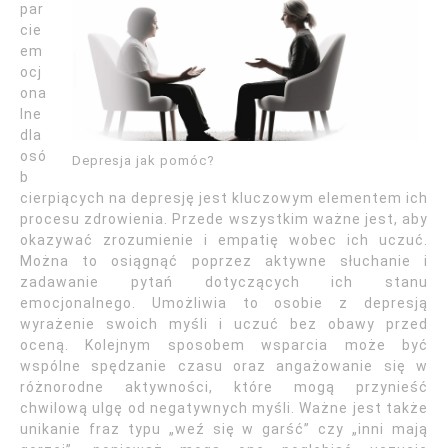
par
cie
em
ocj
ona
lne
dla
osó
Depresja jak pomóc?
b
cierpiących na depresję jest kluczowym elementem ich
procesu zdrowienia. Przede wszystkim ważne jest, aby
okazywać zrozumienie i empatię wobec ich uczuć.
Można to osiągnąć poprzez aktywne słuchanie i
zadawanie pytań dotyczących ich stanu
emocjonalnego. Umożliwia to osobie z depresją
wyrażenie swoich myśli i uczuć bez obawy przed
oceną. Kolejnym sposobem wsparcia może być
wspólne spędzanie czasu oraz angażowanie się w
różnorodne aktywności, które mogą przynieść
chwilową ulgę od negatywnych myśli. Ważne jest także
unikanie fraz typu „weź się w garść” czy „inni mają