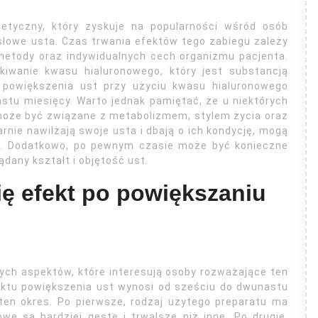
etyczny, który zyskuje na popularności wśród osób
słowe usta. Czas trwania efektów tego zabiegu zależy
metody oraz indywidualnych cech organizmu pacjenta.
kiwanie kwasu hialuronowego, który jest substancją
t powiększenia ust przy użyciu kwasu hialuronowego
stu miesięcy. Warto jednak pamiętać, że u niektórych
 może być związane z metabolizmem, stylem życia oraz
arnie nawilżają swoje usta i dbają o ich kondycję, mogą
em. Dodatkowo, po pewnym czasie może być konieczne
dany kształt i objętość ust.
ię efekt po powiększaniu
ych aspektów, które interesują osoby rozważające ten
ektu powiększenia ust wynosi od sześciu do dwunastu
ten okres. Po pierwsze, rodzaj użytego preparatu ma
we są bardziej gęste i trwalsze niż inne. Po drugie,