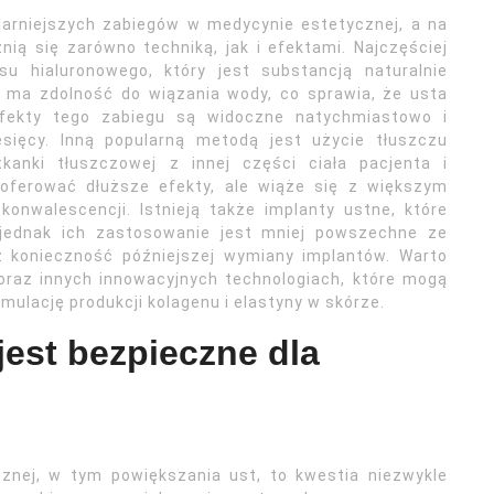
larniejszych zabiegów w medycynie estetycznej, a na
nią się zarówno techniką, jak i efektami. Najczęściej
u hialuronowego, który jest substancją naturalnie
 ma zdolność do wiązania wody, co sprawia, że usta
. Efekty tego zabiegu są widoczne natychmiastowo i
sięcy. Inną popularną metodą jest użycie tłuszczu
tkanki tłuszczowej z innej części ciała pacjenta i
oferować dłuższe efekty, ale wiąże się z większym
onwalescencji. Istnieją także implanty ustne, które
 jednak ich zastosowanie jest mniej powszechne ze
z konieczność późniejszej wymiany implantów. Warto
raz innych innowacyjnych technologiach, które mogą
ulację produkcji kolagenu i elastyny w skórze.
jest bezpieczne dla
nej, w tym powiększania ust, to kwestia niezwykle