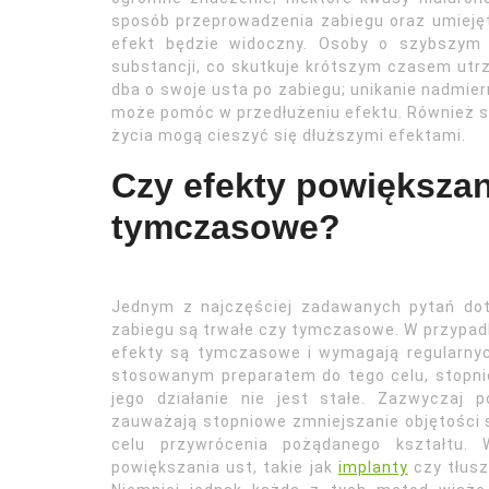
sposób przeprowadzenia zabiegu oraz umiejętn
efekt będzie widoczny. Osoby o szybszym
substancji, co skutkuje krótszym czasem utrz
dba o swoje usta po zabiegu; unikanie nadmi
może pomóc w przedłużeniu efektu. Również s
życia mogą cieszyć się dłuższymi efektami.
Czy efekty powiększani
tymczasowe?
Jednym z najczęściej zadawanych pytań dot
zabiegu są trwałe czy tymczasowe. W przypa
efekty są tymczasowe i wymagają regularnych
stosowanym preparatem do tego celu, stopnio
jego działanie nie jest stałe. Zazwyczaj
zauważają stopniowe zmniejszanie objętości 
celu przywrócenia pożądanego kształtu. 
powiększania ust, takie jak
implanty
czy tłusz