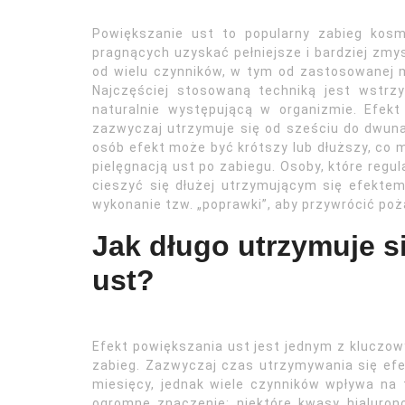
Powiększanie ust to popularny zabieg kosm
pragnących uzyskać pełniejsze i bardziej zmy
od wielu czynników, w tym od zastosowanej 
Najczęściej stosowaną techniką jest wstrzy
naturalnie występującą w organizmie. Efek
zazwyczaj utrzymuje się od sześciu do dwuna
osób efekt może być krótszy lub dłuższy, co
pielęgnacją ust po zabiegu. Osoby, które regul
cieszyć się dłużej utrzymującym się efekt
wykonanie tzw. „poprawki”, aby przywrócić pożą
Jak długo utrzymuje s
ust?
Efekt powiększania ust jest jednym z kluczow
zabieg. Zazwyczaj czas utrzymywania się ef
miesięcy, jednak wiele czynników wpływa na 
ogromne znaczenie; niektóre kwasy hialurono