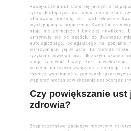
Powiększanie ust stało się jednym z najpopu
rynku dostępnych jest wiele metod, które róż
stosowaną metodą jest wstrzykiwanie kwas
występującą w organizmie. Kwas hialuronowy
stają się pełniejsze i bardziej nawilżone
utrzymują się od sześciu do dwunastu mie
autologicznego, polegającego na pobraniu 
wstrzyknięciu jej w usta. Ta metoda może 
ryzykiem powikłań oraz dłuższym czasem rek
mogą zapewnić trwały efekt powiększenia,
względu na ryzyko związane z operacją ora
również wspomnieć o zabiegach laserowych o
wspierać proces powiększania ust poprzez stym
Czy powiększanie ust 
zdrowia?
Bezpieczeństwo zabiegów medycyny estetycz