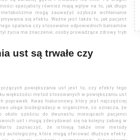
ości specjalisty również mają wpływ na to, jak długo
 metabolizmie mogą zauważyć szybsze wchłanianie
ymywania się efektu. Ważne jest także to, jak pacjent
ernego opalania czy stosowanie odpowiednich balsamów
tyl życia ma znaczenie; osoby prowadzące zdrowy tryb
a ust są trwałe czy
yczących powiększania ust jest to, czy efekty tego
dku większości metod stosowanych w powiększaniu ust
 poprawek. Kwas hialuronowy, który jest najczęściej
wo ulega biodegradacji w organizmie, co oznacza, że
 po około sześciu do dwunastu miesiącach pacjenci
swoich ust i mogą zdecydować się na kolejny zabieg w
Warto zaznaczyć, że istnieją także inne metody
cz autologiczny, które mogą oferować dłuższe efekty.