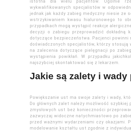
istotna dla wielu pacjentów. Ogólnie r
wykwalifikowanych specjalistów w odpowiedn
jednak jak każdy zabieg medyczny niesie ze 
wstrzykiwaniem kwasu hialuronowego to obrz
przypadkach mogą wystąpić reakcje alergiczne 
decyzji o zabiegu przeprowadzić dokładną 
dotyczące bezpieczeństwa. Pacjenci powinni r
doświadczonych specjalistów, którzy stosują 
na zalecenia dotyczące pielęgnacji po zabie
wystąpienia powikłań. W przypadku jakichk
najszybciej skontaktować się z lekarzem.
Jakie są zalety i wady
Powiększanie ust ma swoje zalety i wady, któ
Do głównych zalet należy możliwość szybkiej p
zmysłowych ust bez konieczności przeprowadz
zazwyczaj widoczne natychmiastowo po zabiegu
przed ważnymi wydarzeniami czy okazjami. P
modelowanie kształtu ust zgodnie z indywidual