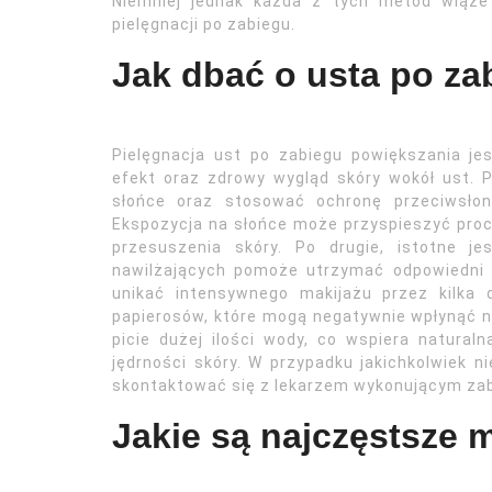
Niemniej jednak każda z tych metod wiąże
pielęgnacji po zabiegu.
Jak dbać o usta po z
Pielęgnacja ust po zabiegu powiększania j
efekt oraz zdrowy wygląd skóry wokół ust. 
słońce oraz stosować ochronę przeciwsłon
Ekspozycja na słońce może przyspieszyć proc
przesuszenia skóry. Po drugie, istotne j
nawilżających pomoże utrzymać odpowiedni p
unikać intensywnego makijażu przez kilka 
papierosów, które mogą negatywnie wpłynąć na
picie dużej ilości wody, co wspiera natura
jędrności skóry. W przypadku jakichkolwiek n
skontaktować się z lekarzem wykonującym zab
Jakie są najczęstsze 