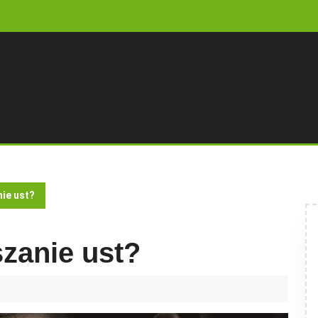
nie ust?
szanie ust?