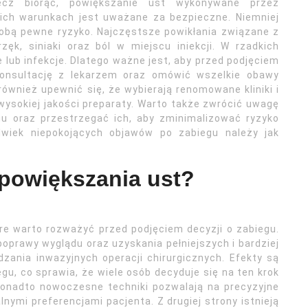
zecz biorąc, powiększanie ust wykonywane przez
ich warunkach jest uważane za bezpieczne. Niemniej
sobą pewne ryzyko. Najczęstsze powikłania związane z
ęk, siniaki oraz ból w miejscu iniekcji. W rzadkich
lub infekcje. Dlatego ważne jest, aby przed podjęciem
konsultację z lekarzem oraz omówić wszelkie obawy
ównież upewnić się, że wybierają renomowane kliniki i
wysokiej jakości preparaty. Warto także zwrócić uwagę
gu oraz przestrzegać ich, aby zminimalizować ryzyko
olwiek niepokojących objawów po zabiegu należy jak
 powiększania ust?
re warto rozważyć przed podjęciem decyzji o zabiegu.
oprawy wyglądu oraz uzyskania pełniejszych i bardziej
ania inwazyjnych operacji chirurgicznych. Efekty są
, co sprawia, że wiele osób decyduje się na ten krok
onadto nowoczesne techniki pozwalają na precyzyjne
nymi preferencjami pacjenta. Z drugiej strony istnieją