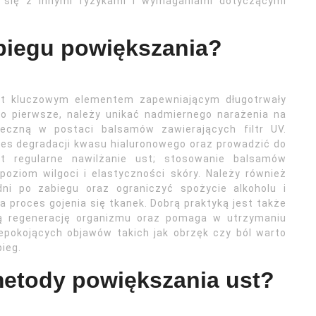
 się z innymi ryzykami i wymaganiami dotyczącymi
abiegu powiększania?
est kluczowym elementem zapewniającym długotrwały
Po pierwsze, należy unikać nadmiernego narażenia na
eczną w postaci balsamów zawierających filtr UV.
es degradacji kwasu hialuronowego oraz prowadzić do
est regularne nawilżanie ust; stosowanie balsamów
oziom wilgoci i elastyczności skóry. Należy również
dni po zabiegu oraz ograniczyć spożycie alkoholu i
 proces gojenia się tkanek. Dobrą praktyką jest także
lną regenerację organizmu oraz pomaga w utrzymaniu
iepokojących objawów takich jak obrzęk czy ból warto
ieg.
metody powiększania ust?