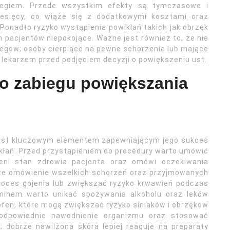
egiem. Przede wszystkim efekty są tymczasowe i
iesięcy, co wiąże się z dodatkowymi kosztami oraz
Ponadto ryzyko wystąpienia powikłań takich jak obrzęk
h pacjentów niepokojące. Ważne jest również to, że nie
egów; osoby cierpiące na pewne schorzenia lub mające
 lekarzem przed podjęciem decyzji o powiększeniu ust.
do zabiegu powiększania
jest kluczowym elementem zapewniającym jego sukces
kłań. Przed przystąpieniem do procedury warto umówić
oceni stan zdrowia pacjenta oraz omówi oczekiwania
że omówienie wszelkich schorzeń oraz przyjmowanych
roces gojenia lub zwiększać ryzyko krwawień podczas
rminem warto unikać spożywania alkoholu oraz leków
ofen, które mogą zwiększać ryzyko siniaków i obrzęków
o odpowiednie nawodnienie organizmu oraz stosować
 dobrze nawilżona skóra lepiej reaguje na preparaty