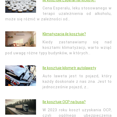
Ile kosztuje Esperal na receptę?
Cena Esperalu, leku stosowanego w
terapii uzależnienia od alkoholu,
może się różnić w zależności od…
Klimatyzacja ile kosztuje?
Kiedy zastanawiamy się nad
kosztami klimatyzacji, warto wziąć
pod uwagę różne typy budynków, w których…
Ile kosztuje kilometr autolawety
Auto laweta jest to pojazd, który
każdy doskonale z nas zna. Jest to
jednocześnie pojazd, z…
Ile kosztuje OCP na busa?
W 2023 roku koszt uzyskania OCP,
czyli ogólnego ubezpieczenia