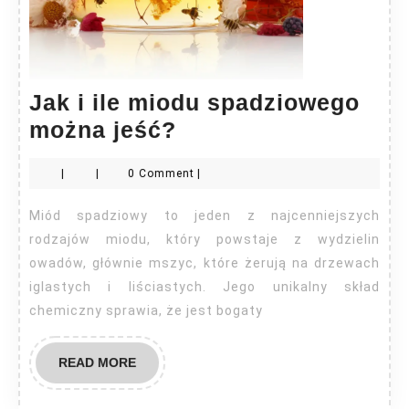
Jak i ile miodu spadziowego
Jak
można jeść?
i
|
|
0 Comment
|
ile
miodu
Miód spadziowy to jeden z najcenniejszych
spadziowego
rodzajów miodu, który powstaje z wydzielin
można
owadów, głównie mszyc, które żerują na drzewach
iglastych i liściastych. Jego unikalny skład
jeść?
chemiczny sprawia, że jest bogaty
READ
READ MORE
MORE