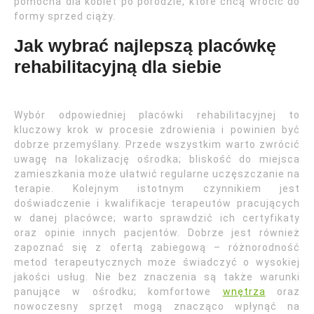
pomocna dla kobiet po porodzie, które chcą wrócić do
formy sprzed ciąży.
Jak wybrać najlepszą placówkę
rehabilitacyjną dla siebie
Wybór odpowiedniej placówki rehabilitacyjnej to
kluczowy krok w procesie zdrowienia i powinien być
dobrze przemyślany. Przede wszystkim warto zwrócić
uwagę na lokalizację ośrodka; bliskość do miejsca
zamieszkania może ułatwić regularne uczęszczanie na
terapie. Kolejnym istotnym czynnikiem jest
doświadczenie i kwalifikacje terapeutów pracujących
w danej placówce; warto sprawdzić ich certyfikaty
oraz opinie innych pacjentów. Dobrze jest również
zapoznać się z ofertą zabiegową – różnorodność
metod terapeutycznych może świadczyć o wysokiej
jakości usług. Nie bez znaczenia są także warunki
panujące w ośrodku; komfortowe
wnętrza
oraz
nowoczesny sprzęt mogą znacząco wpłynąć na