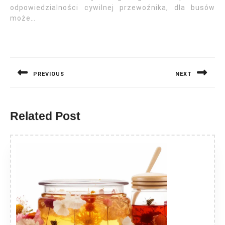
odpowiedzialności cywilnej przewoźnika, dla busów
może…
Nawigacja
wpisu
PREVIOUS
NEXT
Previous
Next
post:
post:
Related Post