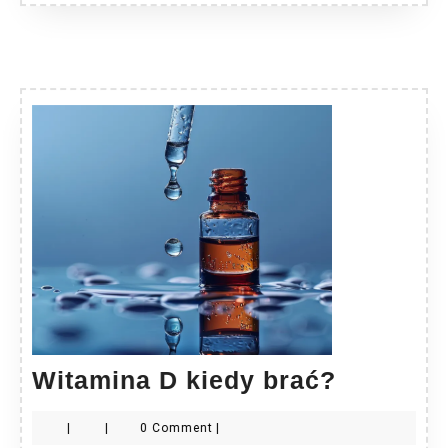
Witamin
Witamina D kiedy brać?
D
|
|
0 Comment
|
kiedy