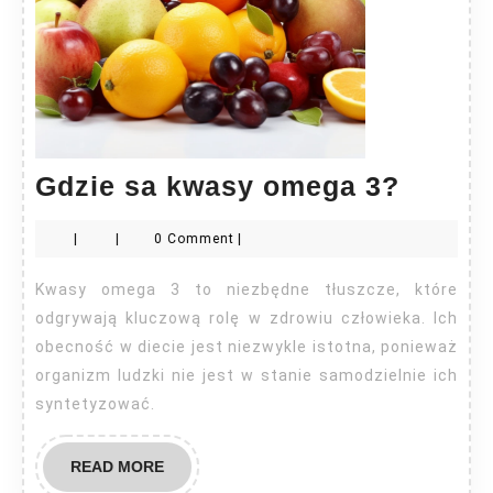
Gdzie
Gdzie sa kwasy omega 3?
sa
|
|
0 Comment
|
kwasy
omega
Kwasy omega 3 to niezbędne tłuszcze, które
3?
odgrywają kluczową rolę w zdrowiu człowieka. Ich
obecność w diecie jest niezwykle istotna, ponieważ
organizm ludzki nie jest w stanie samodzielnie ich
syntetyzować.
READ
READ MORE
MORE