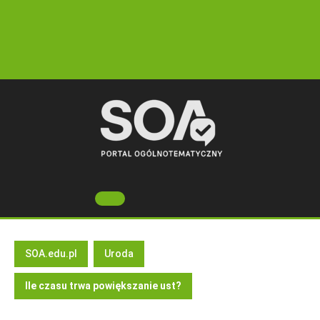
Skip
to
content
Open
Button
SOA.edu.pl
Uroda
Ile czasu trwa powiększanie ust?