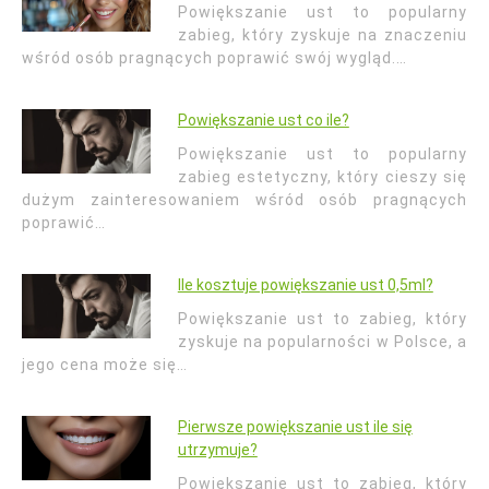
Powiększanie ust to popularny
zabieg, który zyskuje na znaczeniu
wśród osób pragnących poprawić swój wygląd.…
Powiększanie ust co ile?
Powiększanie ust to popularny
zabieg estetyczny, który cieszy się
dużym zainteresowaniem wśród osób pragnących
poprawić…
Ile kosztuje powiększanie ust 0,5ml?
Powiększanie ust to zabieg, który
zyskuje na popularności w Polsce, a
jego cena może się…
Pierwsze powiększanie ust ile się
utrzymuje?
Powiększanie ust to zabieg, który