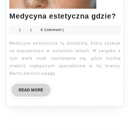
Med
Medycyna estetyczna gdzie?
est
|
|
0 Comment
|
gdz
Medycyna estetyczna to dziedzina, która zyskuje
na popularności w ostatnich latach. W związku z
tym wiele osób zastanawia się, gdzie można
znaleźć najlepszych specjalistów w tej branży.
Warto zwrócić uwagę
READ
READ MORE
MORE