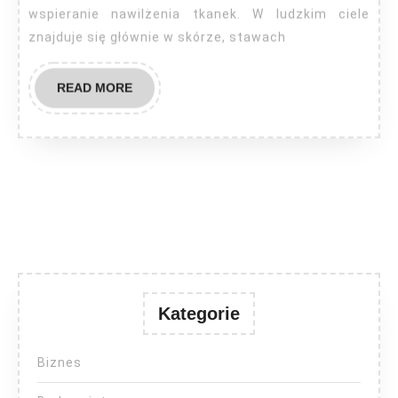
wspieranie nawilżenia tkanek. W ludzkim ciele
znajduje się głównie w skórze, stawach
READ
READ MORE
MORE
Kategorie
Biznes