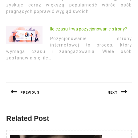
zyskuje coraz większą popularność wśród osób
pragnących poprawić wygląd swoich…
Ile czasu trwa pozycjonowanie strony?
Pozycjonowanie strony
internetowej to proces, który
wymaga czasu i zaangażowania. Wiele osób
zastanawia się, ile…
Nawigacja
wpisu
PREVIOUS
NEXT
Previous
Next
post:
post:
Related Post