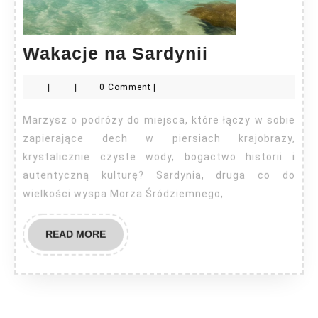
Wakacje
Wakacje na Sardynii
na
|
|
0 Comment
|
Sardynii
Marzysz o podróży do miejsca, które łączy w sobie
zapierające dech w piersiach krajobrazy,
krystalicznie czyste wody, bogactwo historii i
autentyczną kulturę? Sardynia, druga co do
wielkości wyspa Morza Śródziemnego,
READ
READ MORE
MORE