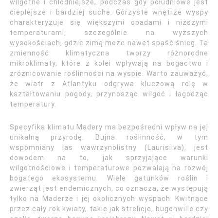
wilgotne i chłodniejsze, podczas gdy południowe jest
cieplejsze i bardziej suche. Górzyste wnętrze wyspy
charakteryzuje się większymi opadami i niższymi
temperaturami, szczególnie na wyższych
wysokościach, gdzie zimą może nawet spaść śnieg. Ta
zmienność klimatyczna tworzy różnorodne
mikroklimaty, które z kolei wpływają na bogactwo i
zróżnicowanie roślinności na wyspie. Warto zauważyć,
że wiatr z Atlantyku odgrywa kluczową rolę w
kształtowaniu pogody, przynosząc wilgoć i łagodząc
temperatury.
Specyfika klimatu Madery ma bezpośredni wpływ na jej
unikalną przyrodę. Bujna roślinność, w tym
wspomniany las wawrzynolistny (Laurisilva), jest
dowodem na to, jak sprzyjające warunki
wilgotnościowe i temperaturowe pozwalają na rozwój
bogatego ekosystemu. Wiele gatunków roślin i
zwierząt jest endemicznych, co oznacza, że występują
tylko na Maderze i jej okolicznych wyspach. Kwitnące
przez cały rok kwiaty, takie jak strelicje, bugenwille czy