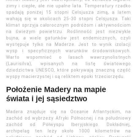
zimy i ciepłe, ale nie upalne lata. Temperatury rzadko
spadają poniżej 15 stopni Celsjusza zimą, a latem
wahają się w okolicach 25-30 stopni Celsjusza. Taki
klimat sprzyja całorocznym podróżom i aktywnościom
na świeżym powietrzu. Roślinność jest niezwykle
bujna, a wiele gatunków jest endemicznych, czyli
występuje tylko na Maderze. Jest to wynik izolacji
wysp i specyficznych warunków środowiskowych.
Warto wspomnieć o lasach wawrzynolistnych
(Laurisilva), wpisanych na listę światowego
dziedzictwa UNESCO, które pokrywają znaczną część
wyspy macierzystej i są reliktem epoki trzeciorzędu.
Położenie Madery na mapie
świata i jej sąsiedztwo
Madera znajduje się na Oceanie Atlantyckim, na
zachód od wybrzeży Afryki Północnej i na południowy
zachód od Półwyspu Iberyjskiego. Dokładniej,
archipelag ten leży około 1000 kilometrów na