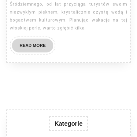
co
Śródziemnego, od lat przyciąga turystów swoim
warto
niezwykłym pięknem, krystalicznie czystą wodą i
bogactwem kulturowym. Planując wakacje na tej
wiedzieć?
włoskiej perle, warto zgłębić kilka
READ
READ MORE
MORE
Kategorie