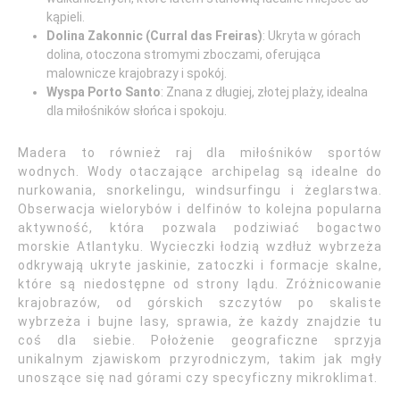
kąpieli.
Dolina Zakonnic (Curral das Freiras)
: Ukryta w górach
dolina, otoczona stromymi zboczami, oferująca
malownicze krajobrazy i spokój.
Wyspa Porto Santo
: Znana z długiej, złotej plaży, idealna
dla miłośników słońca i spokoju.
Madera to również raj dla miłośników sportów
wodnych. Wody otaczające archipelag są idealne do
nurkowania, snorkelingu, windsurfingu i żeglarstwa.
Obserwacja wielorybów i delfinów to kolejna popularna
aktywność, która pozwala podziwiać bogactwo
morskie Atlantyku. Wycieczki łodzią wzdłuż wybrzeża
odkrywają ukryte jaskinie, zatoczki i formacje skalne,
które są niedostępne od strony lądu. Zróżnicowanie
krajobrazów, od górskich szczytów po skaliste
wybrzeża i bujne lasy, sprawia, że każdy znajdzie tu
coś dla siebie. Położenie geograficzne sprzyja
unikalnym zjawiskom przyrodniczym, takim jak mgły
unoszące się nad górami czy specyficzny mikroklimat.