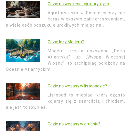
Gdzie na weekend agroturystyka
Agroturystyka w Polsce cieszy się
coraz większym zainteresowaniem,
a wiele osób poszukuje urokliwych miejsc na…
Gdzie leży Madera?
Madera, często nazywana „Perłą
Atlantyku” lub „Wyspą Wiecznej
Wiosny”, to archipelag położony na
Oceanie Atlantyckim,…
Gdzie na wczasy w listopadzie?
Listopad to miesiąc, który często
kojarzy się z szarością i chłodem,
ale jest to również…
Gdzie na wczasy w grudniu?