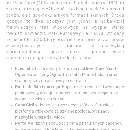
jak Pico Ruivo (1862 m n.p.m.) i Pico do Arieiro (1818 m
n.p.m.), oferują możliwość trekkingu pośród chmur i
podziwiania spektakularnych formacji skalnych. Droga
łącząca te dwa szczyty jest jedną z najbardziej
malowniczych tras widokowych na wyspie. Warto
również odwiedzić Park Narodowy Laurisilva, wpisany
na listę UNESCO, który jest reliktem prastarych lasów
wawrzynolistnych. To miejsce o niezwykłej
bioróżnorodności, gdzie można spotkać wiele
endemicznych gatunków roślin i ptaków.
Funchal
: Stolica wyspy, oferująca urokliwe Stare Miasto,
Ogród Botaniczny, Ogród Tropikalny Monte Palace oraz
słynne zjazdy na wiklinowych sankach.
Ponta de São Lourenço
: Najbardziej na wschód wysunięty
punkt wyspy, oferujący surowe, wulkaniczne krajobrazy i
wspaniałe widoki na ocean.
Cabo Girão
: Jeden z najwyższych klifów w Europie, z
platformą widokową ze szklaną podłogą, oferujący
niezwykłe wrażenia i widoki.
Porto Moniz
: Miejscowość znana z naturalnych basenów
wulkanicznych, które latem stanowią idealne miejsce do