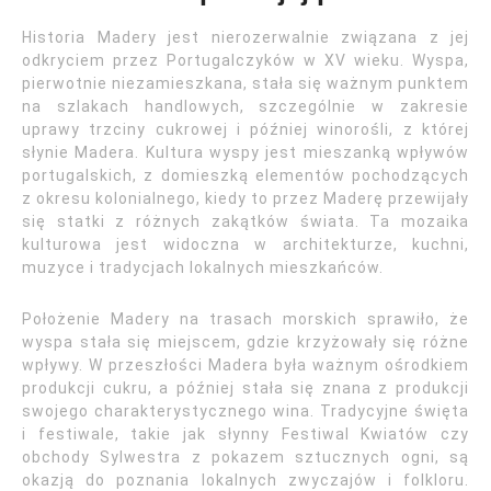
Historia Madery jest nierozerwalnie związana z jej
odkryciem przez Portugalczyków w XV wieku. Wyspa,
pierwotnie niezamieszkana, stała się ważnym punktem
na szlakach handlowych, szczególnie w zakresie
uprawy trzciny cukrowej i później winorośli, z której
słynie Madera. Kultura wyspy jest mieszanką wpływów
portugalskich, z domieszką elementów pochodzących
z okresu kolonialnego, kiedy to przez Maderę przewijały
się statki z różnych zakątków świata. Ta mozaika
kulturowa jest widoczna w architekturze, kuchni,
muzyce i tradycjach lokalnych mieszkańców.
Położenie Madery na trasach morskich sprawiło, że
wyspa stała się miejscem, gdzie krzyżowały się różne
wpływy. W przeszłości Madera była ważnym ośrodkiem
produkcji cukru, a później stała się znana z produkcji
swojego charakterystycznego wina. Tradycyjne święta
i festiwale, takie jak słynny Festiwal Kwiatów czy
obchody Sylwestra z pokazem sztucznych ogni, są
okazją do poznania lokalnych zwyczajów i folkloru.