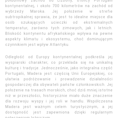
południowy zachód od Lizbony, stolicy Portugalii
kontynentalnej, i około 700 kilometrów na zachód od
wybrzeży Maroka. Jej położenie w strefie
subtropikalnej sprawia, że jest to idealne miejsce dla
osób szukających ucieczki od ekstremalnych
temperatur, zarówno tych zimowych, jak i letnich.
Bliskość kontynentu afrykańskiego wpływa na pewne
aspekty klimatu i ekosystemu, choć dominującym
czynnikiem jest wpływ Atlantyku.
Odległość od Europy kontynentalnej podkreśla jej
wyspiarski charakter, co przekłada się na unikalną
kulturę i tradycje. Jednocześnie, jako integralna część
Portugalii, Madera jest częścią Unii Europejskiej, co
ułatwia podróżowanie i prowadzenie działalności
gospodarczej dla obywateli państw członkowskich. Jej
położenie na trasach morskich, choć dziś mniej istotne
niż w przeszłości, historycznie miało duże znaczenie
dla rozwoju wyspy i jej roli w handlu. Współczesna
Madera jest ważnym celem turystycznym, a jej
dostępność jest zapewniona dzięki regularnym
połączeniom lotniczym.