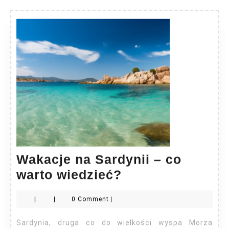
Wakacje na Sardynii – co
Wakacje
warto wiedzieć?
na
|
|
0 Comment
|
Sardynii
–
Sardynia, druga co do wielkości wyspa Morza