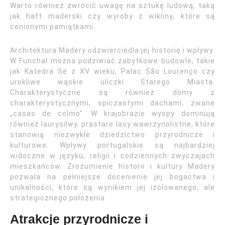
Warto również zwrócić uwagę na sztukę ludową, taką
jak haft maderski czy wyroby z wikliny, które są
cenionymi pamiątkami.
Architektura Madery odzwierciedla jej historię i wpływy.
W Funchal można podziwiać zabytkowe budowle, takie
jak Katedra Sé z XV wieku, Pałac São Lourenço czy
urokliwe wąskie uliczki Starego Miasta.
Charakterystyczne są również domy z
charakterystycznymi, spiczastymi dachami, zwane
„casas de colmo”. W krajobrazie wyspy dominują
również laurysilwy, prastare lasy wawrzynolistne, które
stanowią niezwykłe dziedzictwo przyrodnicze i
kulturowe. Wpływy portugalskie są najbardziej
widoczne w języku, religii i codziennych zwyczajach
mieszkańców. Zrozumienie historii i kultury Madery
pozwala na pełniejsze docenienie jej bogactwa i
unikalności, które są wynikiem jej izolowanego, ale
strategicznego położenia.
Atrakcje przyrodnicze i