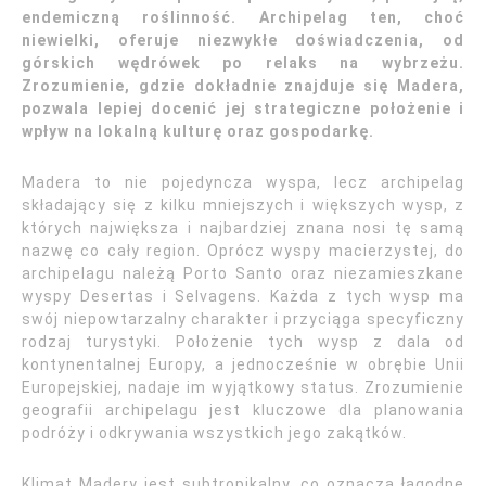
endemiczną roślinność. Archipelag ten, choć
niewielki, oferuje niezwykłe doświadczenia, od
górskich wędrówek po relaks na wybrzeżu.
Zrozumienie, gdzie dokładnie znajduje się Madera,
pozwala lepiej docenić jej strategiczne położenie i
wpływ na lokalną kulturę oraz gospodarkę.
Madera to nie pojedyncza wyspa, lecz archipelag
składający się z kilku mniejszych i większych wysp, z
których największa i najbardziej znana nosi tę samą
nazwę co cały region. Oprócz wyspy macierzystej, do
archipelagu należą Porto Santo oraz niezamieszkane
wyspy Desertas i Selvagens. Każda z tych wysp ma
swój niepowtarzalny charakter i przyciąga specyficzny
rodzaj turystyki. Położenie tych wysp z dala od
kontynentalnej Europy, a jednocześnie w obrębie Unii
Europejskiej, nadaje im wyjątkowy status. Zrozumienie
geografii archipelagu jest kluczowe dla planowania
podróży i odkrywania wszystkich jego zakątków.
Klimat Madery jest subtropikalny, co oznacza łagodne