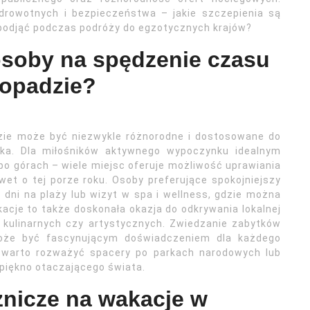
drowotnych i bezpieczeństwa – jakie szczepienia są
 podjąć podczas podróży do egzotycznych krajów?
osoby na spędzenie czasu
topadzie?
zie może być niezwykle różnorodne i dostosowane do
nika. Dla miłośników aktywnego wypoczynku idealnym
po górach – wiele miejsc oferuje możliwość uprawiania
wet o tej porze roku. Osoby preferujące spokojniejszy
dni na plaży lub wizyt w spa i wellness, gdzie można
acje to także doskonała okazja do odkrywania lokalnej
 kulinarnych czy artystycznych. Zwiedzanie zabytków
może być fascynującym doświadczeniem dla każdego
ę, warto rozważyć spacery po parkach narodowych lub
piękno otaczającego świata.
żnicze na wakacje w