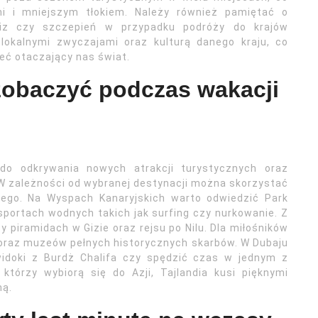
i i mniejszym tłokiem. Należy również pamiętać o
iz czy szczepień w przypadku podróży do krajów
lokalnymi zwyczajami oraz kulturą danego kraju, co
ieć otaczający nas świat.
zobaczyć podczas wakacji
do odkrywania nowych atrakcji turystycznych oraz
W zależności od wybranej destynacji można skorzystać
nego. Na Wyspach Kanaryjskich warto odwiedzić Park
portach wodnych takich jak surfing czy nurkowanie. Z
y piramidach w Gizie oraz rejsu po Nilu. Dla miłośników
n oraz muzeów pełnych historycznych skarbów. W Dubaju
idoki z Burdż Chalifa czy spędzić czas w jednym z
którzy wybiorą się do Azji, Tajlandia kusi pięknymi
ną.