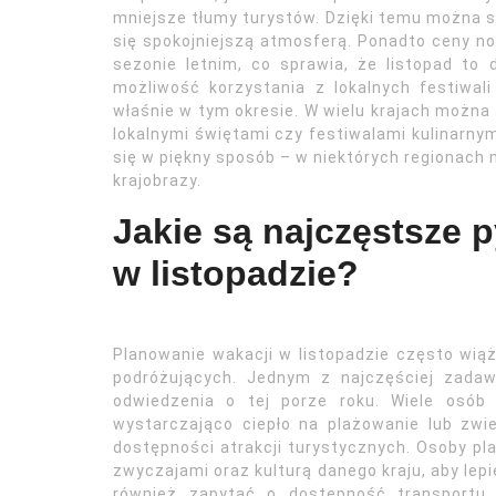
mniejsze tłumy turystów. Dzięki temu można s
się spokojniejszą atmosferą. Ponadto ceny no
sezonie letnim, co sprawia, że listopad to 
możliwość korzystania z lokalnych festiwali
właśnie w tym okresie. W wielu krajach możn
lokalnymi świętami czy festiwalami kulinarnym
się w piękny sposób – w niektórych regionach
krajobrazy.
Jakie są najczęstsze 
w listopadzie?
Planowanie wakacji w listopadzie często wiąż
podróżujących. Jednym z najczęściej zadaw
odwiedzenia o tej porze roku. Wiele osób
wystarczająco ciepło na plażowanie lub zwi
dostępności atrakcji turystycznych. Osoby pla
zwyczajami oraz kulturą danego kraju, aby lep
również zapytać o dostępność transportu 