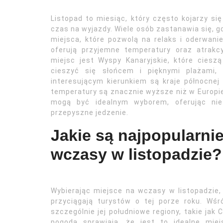
Listopad to miesiąc, który często kojarzy się
czas na wyjazdy. Wiele osób zastanawia się, g
miejsca, które pozwolą na relaks i oderwanie
oferują przyjemne temperatury oraz atrak
miejsc jest Wyspy Kanaryjskie, które cies
cieszyć się słońcem i pięknymi plażami,
interesującym kierunkiem są kraje północnej 
temperatury są znacznie wyższe niż w Europie. 
mogą być idealnym wyborem, oferując nie 
przepyszne jedzenie.
Jakie są najpopularni
wczasy w listopadzie?
Wybierając miejsce na wczasy w listopadzie,
przyciągają turystów o tej porze roku. Wśr
szczególnie jej południowe regiony, takie jak 
pogoda sprawiają, że jest to idealne mie