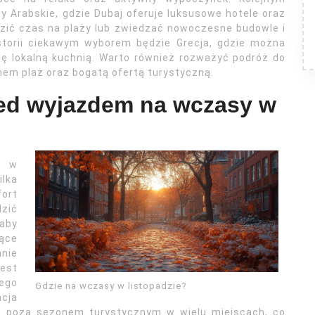
 Arabskie, gdzie Dubaj oferuje luksusowe hotele oraz
dzić czas na plaży lub zwiedzać nowoczesne budowle i
istorii ciekawym wyborem będzie Grecja, gdzie można
ię lokalną kuchnią. Warto również rozważyć podróż do
nem plaż oraz bogatą ofertą turystyczną.
zed wyjazdem na wczasy w
y w
lka
fort
zić
aby
ące
anie
jest
zego
Gdzie na wczasy w listopadzie?
acja
as poza sezonem turystycznym w wielu miejscach, co