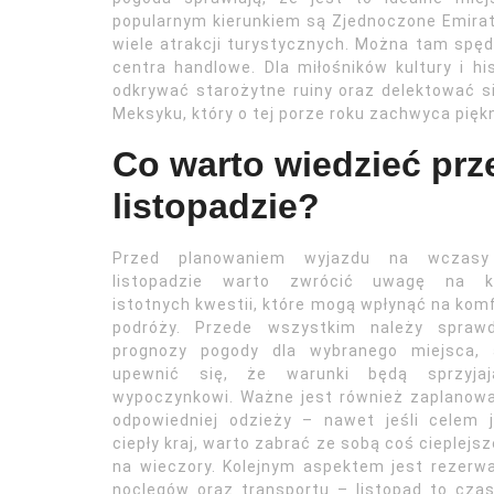
popularnym kierunkiem są Zjednoczone Emiraty
wiele atrakcji turystycznych. Można tam spę
centra handlowe. Dla miłośników kultury i h
odkrywać starożytne ruiny oraz delektować s
Meksyku, który o tej porze roku zachwyca pięk
Co warto wiedzieć pr
listopadzie?
Przed planowaniem wyjazdu na wczas
listopadzie warto zwrócić uwagę na ki
istotnych kwestii, które mogą wpłynąć na kom
podróży. Przede wszystkim należy sprawd
prognozy pogody dla wybranego miejsca, 
upewnić się, że warunki będą sprzyjaj
wypoczynkowi. Ważne jest również zaplanow
odpowiedniej odzieży – nawet jeśli celem 
ciepły kraj, warto zabrać ze sobą coś cieplejs
na wieczory. Kolejnym aspektem jest rezerw
noclegów oraz transportu – listopad to cz