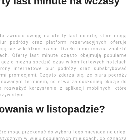
rty last minute na wczasy
rto zwrócić uwagę na oferty last minute, które mogą
iur podróży oraz platform rezerwacyjnych oferuje
ają się w krótkim czasie. Dzięki temu można znaleźć
ach. Oferty last minute często obejmują popularne
ja, gdzie można spędzić czas w komfortowych hotelach
rony internetowe biur podróży oraz subskrybować
ymi promocjami. Często zdarza się, że biura podróży
planowanym terminem, co stwarza doskonałą okazję do
 rozważyć korzystanie z aplikacji mobilnych, które
eczywistym.
żowania w listopadzie?
tóre mogą przekonać do wyboru tego miesiąca na urlop.
ystycznym w wielu popularnych miejscach, co oznacza