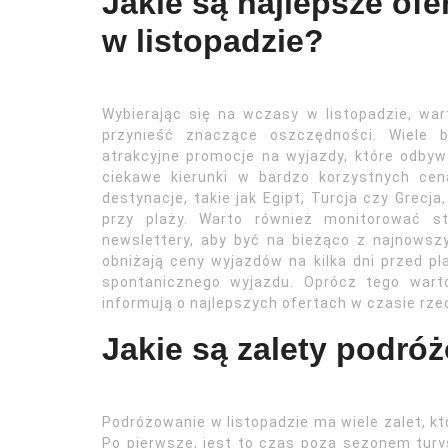
Jakie są najlepsze ofe
w listopadzie?
Wybierając się na wczasy w listopadzie, wa
przynieść znaczące oszczędności. Wiele b
atrakcyjne promocje na wyjazdy, które odbyw
ciekawe kierunki w bardzo korzystnych cen
destynacje, takie jak Egipt, Turcja czy Grec
przy plaży. Warto również monitorować st
newslettery, aby być na bieżąco z najnowsz
obniżają ceny wyjazdów na kilka dni przed 
spontanicznego wyjazdu. Oprócz tego warto
informują o najlepszych ofertach w czasie rz
Jakie są zalety podró
Podróżowanie w listopadzie ma wiele zalet, k
Po pierwsze, jest to czas poza sezonem tur