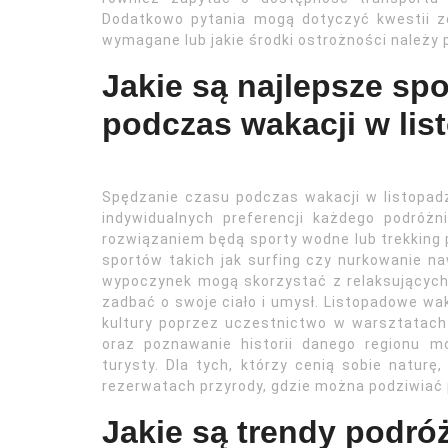
Dodatkowo pytania mogą dotyczyć kwestii z
wymagane lub jakie środki ostrożności należy
Jakie są najlepsze sp
podczas wakacji w lis
Spędzanie czasu podczas wakacji w listopad
indywidualnych preferencji każdego podróż
rozwiązaniem będą sporty wodne lub trekking 
sportów takich jak surfing czy nurkowanie na
wypoczynek mogą skorzystać z relaksujących 
zadbać o swoje ciało i umysł. Listopadowe wak
kultury poprzez uczestnictwo w warsztatach
oraz poznawanie historii danego regionu 
turysty. Dla tych, którzy cenią sobie natur
rezerwatach przyrody, gdzie można podziwiać 
Jakie są trendy podró