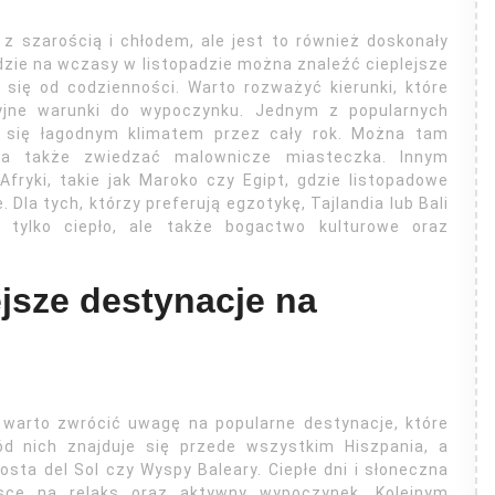
 z szarością i chłodem, ale jest to również doskonały
dzie na wczasy w listopadzie można znaleźć cieplejsze
 się od codzienności. Warto rozważyć kierunki, które
cyjne warunki do wypoczynku. Jednym z popularnych
zą się łagodnym klimatem przez cały rok. Można tam
 a także zwiedzać malownicze miasteczka. Innym
Afryki, takie jak Maroko czy Egipt, gdzie listopadowe
Dla tych, którzy preferują egzotykę, Tajlandia lub Bali
tylko ciepło, ale także bogactwo kulturowe oraz
ejsze destynacje na
 warto zwrócić uwagę na popularne destynacje, które
ód nich znajduje się przede wszystkim Hiszpania, a
Costa del Sol czy Wyspy Baleary. Ciepłe dni i słoneczna
jsce na relaks oraz aktywny wypoczynek. Kolejnym