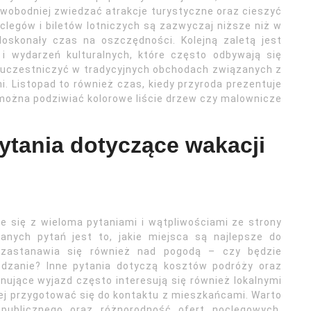
wobodniej zwiedzać atrakcje turystyczne oraz cieszyć
clegów i biletów lotniczych są zazwyczaj niższe niż w
doskonały czas na oszczędności. Kolejną zaletą jest
 i wydarzeń kulturalnych, które często odbywają się
a uczestniczyć w tradycyjnych obchodach związanych z
i. Listopad to również czas, kiedy przyroda prezentuje
 można podziwiać kolorowe liście drzew czy malownicze
pytania dotyczące wakacji
e się z wieloma pytaniami i wątpliwościami ze strony
anych pytań jest to, jakie miejsca są najlepsze do
 zastanawia się również nad pogodą – czy będzie
edzanie? Inne pytania dotyczą kosztów podróży oraz
nujące wyjazd często interesują się również lokalnymi
iej przygotować się do kontaktu z mieszkańcami. Warto
publicznego oraz różnorodność ofert noclegowych.