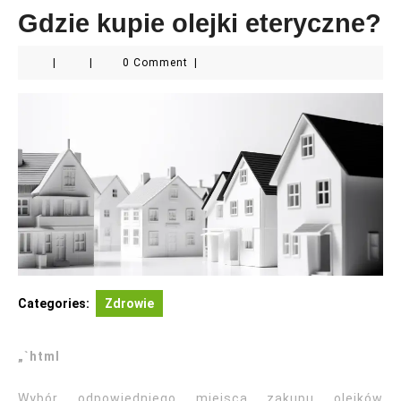
Gdzie kupie olejki eteryczne?
|
|
0 Comment
|
Categories:
Zdrowie
„`html
Wybór odpowiedniego miejsca zakupu olejków