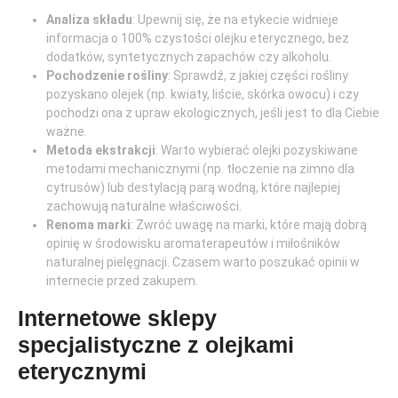
Analiza składu
: Upewnij się, że na etykecie widnieje
informacja o 100% czystości olejku eterycznego, bez
dodatków, syntetycznych zapachów czy alkoholu.
Pochodzenie rośliny
: Sprawdź, z jakiej części rośliny
pozyskano olejek (np. kwiaty, liście, skórka owocu) i czy
pochodzi ona z upraw ekologicznych, jeśli jest to dla Ciebie
ważne.
Metoda ekstrakcji
: Warto wybierać olejki pozyskiwane
metodami mechanicznymi (np. tłoczenie na zimno dla
cytrusów) lub destylacją parą wodną, które najlepiej
zachowują naturalne właściwości.
Renoma marki
: Zwróć uwagę na marki, które mają dobrą
opinię w środowisku aromaterapeutów i miłośników
naturalnej pielęgnacji. Czasem warto poszukać opinii w
internecie przed zakupem.
Internetowe sklepy
specjalistyczne z olejkami
eterycznymi