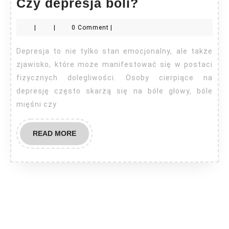
Czy
Czy depresja boli?
depresja
|
|
0 Comment
|
boli?
Depresja to nie tylko stan emocjonalny, ale także
zjawisko, które może manifestować się w postaci
fizycznych dolegliwości. Osoby cierpiące na
depresję często skarżą się na bóle głowy, bóle
mięśni czy
READ
READ MORE
MORE