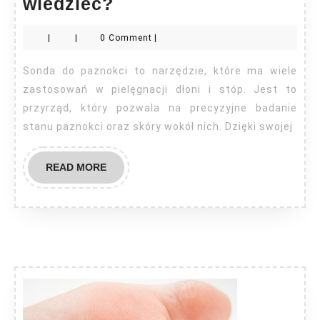
Do
wiedzieć?
czego
|
|
0 Comment
|
służy
sonda
Sonda do paznokci to narzędzie, które ma wiele
do
zastosowań w pielęgnacji dłoni i stóp. Jest to
paznokci
przyrząd, który pozwala na precyzyjne badanie
stanu paznokci oraz skóry wokół nich. Dzięki swojej
–
co
READ
READ MORE
trzeba
MORE
wiedzieć?