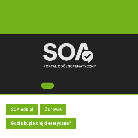
Skip
to
content
Open
Button
SOA.edu.pl
Zdrowie
Gdzie kupie olejki eteryczne?