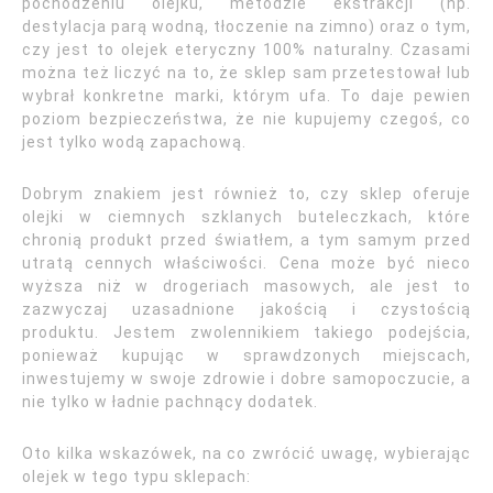
pochodzeniu olejku, metodzie ekstrakcji (np.
destylacja parą wodną, tłoczenie na zimno) oraz o tym,
czy jest to olejek eteryczny 100% naturalny. Czasami
można też liczyć na to, że sklep sam przetestował lub
wybrał konkretne marki, którym ufa. To daje pewien
poziom bezpieczeństwa, że nie kupujemy czegoś, co
jest tylko wodą zapachową.
Dobrym znakiem jest również to, czy sklep oferuje
olejki w ciemnych szklanych buteleczkach, które
chronią produkt przed światłem, a tym samym przed
utratą cennych właściwości. Cena może być nieco
wyższa niż w drogeriach masowych, ale jest to
zazwyczaj uzasadnione jakością i czystością
produktu. Jestem zwolennikiem takiego podejścia,
ponieważ kupując w sprawdzonych miejscach,
inwestujemy w swoje zdrowie i dobre samopoczucie, a
nie tylko w ładnie pachnący dodatek.
Oto kilka wskazówek, na co zwrócić uwagę, wybierając
olejek w tego typu sklepach: