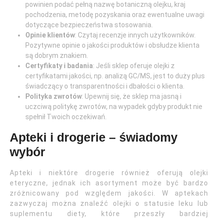
powinien podać pełną nazwę botaniczną olejku, kraj
pochodzenia, metodę pozyskania oraz ewentualne uwagi
dotyczące bezpieczeństwa stosowania.
Opinie klientów
: Czytaj recenzje innych użytkowników.
Pozytywne opinie o jakości produktów i obsłudze klienta
są dobrym znakiem.
Certyfikaty i badania
: Jeśli sklep oferuje olejki z
certyfikatami jakości, np. analizą GC/MS, jest to duży plus
świadczący o transparentności i dbałości o klienta.
Polityka zwrotów
: Upewnij się, że sklep ma jasną i
uczciwą politykę zwrotów, na wypadek gdyby produkt nie
spełnił Twoich oczekiwań.
Apteki i drogerie – świadomy
wybór
Apteki i niektóre drogerie również oferują olejki
eteryczne, jednak ich asortyment może być bardzo
zróżnicowany pod względem jakości. W aptekach
zazwyczaj można znaleźć olejki o statusie leku lub
suplementu diety, które przeszły bardziej