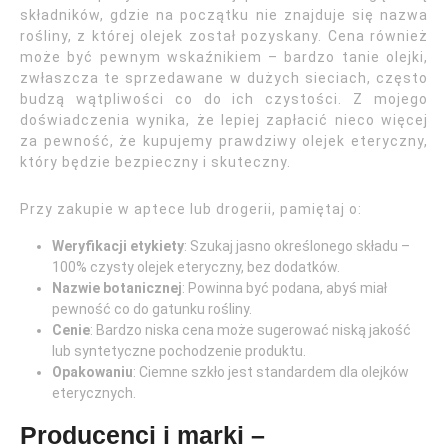
składników, gdzie na początku nie znajduje się nazwa
rośliny, z której olejek został pozyskany. Cena również
może być pewnym wskaźnikiem – bardzo tanie olejki,
zwłaszcza te sprzedawane w dużych sieciach, często
budzą wątpliwości co do ich czystości. Z mojego
doświadczenia wynika, że lepiej zapłacić nieco więcej
za pewność, że kupujemy prawdziwy olejek eteryczny,
który będzie bezpieczny i skuteczny.
Przy zakupie w aptece lub drogerii, pamiętaj o:
Weryfikacji etykiety
: Szukaj jasno określonego składu –
100% czysty olejek eteryczny, bez dodatków.
Nazwie botanicznej
: Powinna być podana, abyś miał
pewność co do gatunku rośliny.
Cenie
: Bardzo niska cena może sugerować niską jakość
lub syntetyczne pochodzenie produktu.
Opakowaniu
: Ciemne szkło jest standardem dla olejków
eterycznych.
Producenci i marki –