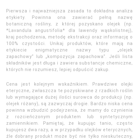
Pierwsza i najważniejsza zasada to dokładna analiza
etykiety. Powinna ona zawierać pełną nazwę
botaniczną rośliny, z której pozyskano olejek (np.
*Lavandula angustifolia* dla lawendy wąskolistnej),
kraj pochodzenia, metodę ekstrakcji oraz informację o
100% czystości. Unikaj produktów, które mają na
etykiecie enigmatyczne nazwy typu „olejek
zapachowy” lub „kompozycja zapachowa”. Jeśli lista
składników jest długa i zawiera substancje chemiczne,
których nie rozumiesz, lepiej odpuścić zakup.
Cena jest kolejnym wskaźnikiem. Prawdziwe olejki
eteryczne, zwłaszcza te pozyskiwane z rzadkich roślin
lub wymagające dużej ilości surowca do produkcji (np.
olejek różany), są zazwyczaj drogie. Bardzo niska cena
powinna wzbudzić podejrzenia, że mamy do czynienia
z rozcieńczonym produktem lub syntetycznym
zamiennikiem. Pamiętaj, że kupując tanio, często
kupujesz dwa razy, a w przypadku olejków eterycznych,
źle dobrany produkt może być nie tylko nieskuteczny,