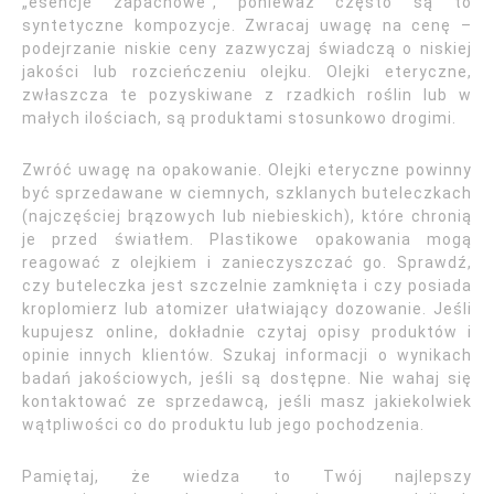
„esencje zapachowe”, ponieważ często są to
syntetyczne kompozycje. Zwracaj uwagę na cenę –
podejrzanie niskie ceny zazwyczaj świadczą o niskiej
jakości lub rozcieńczeniu olejku. Olejki eteryczne,
zwłaszcza te pozyskiwane z rzadkich roślin lub w
małych ilościach, są produktami stosunkowo drogimi.
Zwróć uwagę na opakowanie. Olejki eteryczne powinny
być sprzedawane w ciemnych, szklanych buteleczkach
(najczęściej brązowych lub niebieskich), które chronią
je przed światłem. Plastikowe opakowania mogą
reagować z olejkiem i zanieczyszczać go. Sprawdź,
czy buteleczka jest szczelnie zamknięta i czy posiada
kroplomierz lub atomizer ułatwiający dozowanie. Jeśli
kupujesz online, dokładnie czytaj opisy produktów i
opinie innych klientów. Szukaj informacji o wynikach
badań jakościowych, jeśli są dostępne. Nie wahaj się
kontaktować ze sprzedawcą, jeśli masz jakiekolwiek
wątpliwości co do produktu lub jego pochodzenia.
Pamiętaj, że wiedza to Twój najlepszy