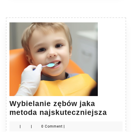
Wybielanie zębów jaka
Wybiel
metoda najskuteczniejsza
zębów
|
|
0 Comment
|
jaka