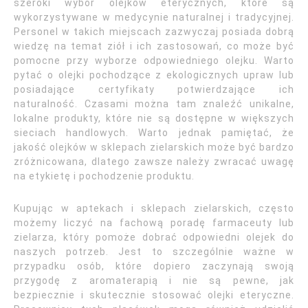
szeroki wybór olejków eterycznych, które są
wykorzystywane w medycynie naturalnej i tradycyjnej.
Personel w takich miejscach zazwyczaj posiada dobrą
wiedzę na temat ziół i ich zastosowań, co może być
pomocne przy wyborze odpowiedniego olejku. Warto
pytać o olejki pochodzące z ekologicznych upraw lub
posiadające certyfikaty potwierdzające ich
naturalność. Czasami można tam znaleźć unikalne,
lokalne produkty, które nie są dostępne w większych
sieciach handlowych. Warto jednak pamiętać, że
jakość olejków w sklepach zielarskich może być bardzo
zróżnicowana, dlatego zawsze należy zwracać uwagę
na etykietę i pochodzenie produktu.
Kupując w aptekach i sklepach zielarskich, często
możemy liczyć na fachową poradę farmaceuty lub
zielarza, który pomoże dobrać odpowiedni olejek do
naszych potrzeb. Jest to szczególnie ważne w
przypadku osób, które dopiero zaczynają swoją
przygodę z aromaterapią i nie są pewne, jak
bezpiecznie i skutecznie stosować olejki eteryczne.