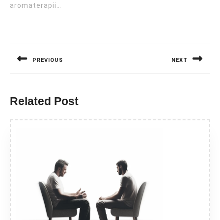
aromaterapii…
Nawigacja
wpisu
PREVIOUS
NEXT
Previous
Next
post:
post:
Related Post