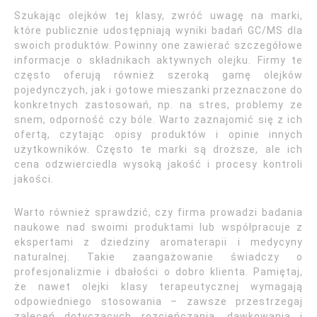
Szukając olejków tej klasy, zwróć uwagę na marki,
które publicznie udostępniają wyniki badań GC/MS dla
swoich produktów. Powinny one zawierać szczegółowe
informacje o składnikach aktywnych olejku. Firmy te
często oferują również szeroką gamę olejków
pojedynczych, jak i gotowe mieszanki przeznaczone do
konkretnych zastosowań, np. na stres, problemy ze
snem, odporność czy bóle. Warto zaznajomić się z ich
ofertą, czytając opisy produktów i opinie innych
użytkowników. Często te marki są droższe, ale ich
cena odzwierciedla wysoką jakość i procesy kontroli
jakości.
Warto również sprawdzić, czy firma prowadzi badania
naukowe nad swoimi produktami lub współpracuje z
ekspertami z dziedziny aromaterapii i medycyny
naturalnej. Takie zaangażowanie świadczy o
profesjonalizmie i dbałości o dobro klienta. Pamiętaj,
że nawet olejki klasy terapeutycznej wymagają
odpowiedniego stosowania – zawsze przestrzegaj
zaleceń dotyczących rozcieńczania, dawkowania i