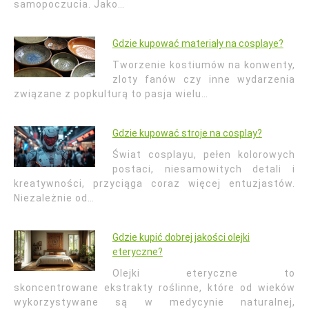
samopoczucia. Jako…
Gdzie kupować materiały na cosplaye?
Tworzenie kostiumów na konwenty,
zloty fanów czy inne wydarzenia
związane z popkulturą to pasja wielu…
Gdzie kupować stroje na cosplay?
Świat cosplayu, pełen kolorowych
postaci, niesamowitych detali i
kreatywności, przyciąga coraz więcej entuzjastów.
Niezależnie od…
Gdzie kupić dobrej jakości olejki
eteryczne?
Olejki eteryczne to
skoncentrowane ekstrakty roślinne, które od wieków
wykorzystywane są w medycynie naturalnej,