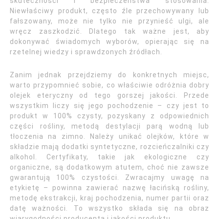
skuteczności i bezpieczeństwa stosowania.
Niewłaściwy produkt, często źle przechowywany lub
fałszowany, może nie tylko nie przynieść ulgi, ale
wręcz zaszkodzić. Dlatego tak ważne jest, aby
dokonywać świadomych wyborów, opierając się na
rzetelnej wiedzy i sprawdzonych źródłach.
Zanim jednak przejdziemy do konkretnych miejsc,
warto przypomnieć sobie, co właściwie odróżnia dobry
olejek eteryczny od tego gorszej jakości. Przede
wszystkim liczy się jego pochodzenie – czy jest to
produkt w 100% czysty, pozyskany z odpowiednich
części rośliny, metodą destylacji parą wodną lub
tłoczenia na zimno. Należy unikać olejków, które w
składzie mają dodatki syntetyczne, rozcieńczalniki czy
alkohol. Certyfikaty, takie jak ekologiczne czy
organiczne, są dodatkowym atutem, choć nie zawsze
gwarantują 100% czystości. Zwracajmy uwagę na
etykietę – powinna zawierać nazwę łacińską rośliny,
metodę ekstrakcji, kraj pochodzenia, numer partii oraz
datę ważności. To wszystko składa się na obraz
wiarygodności producenta i jakości produktu.