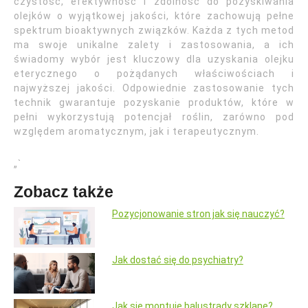
czystość, efektywność i zdolność do pozyskiwania
olejków o wyjątkowej jakości, które zachowują pełne
spektrum bioaktywnych związków. Każda z tych metod
ma swoje unikalne zalety i zastosowania, a ich
świadomy wybór jest kluczowy dla uzyskania olejku
eterycznego o pożądanych właściwościach i
najwyższej jakości. Odpowiednie zastosowanie tych
technik gwarantuje pozyskanie produktów, które w
pełni wykorzystują potencjał roślin, zarówno pod
względem aromatycznym, jak i terapeutycznym.
„`
Zobacz także
Pozycjonowanie stron jak się nauczyć?
Jak dostać się do psychiatry?
Jak sie montuje balustrady szklane?