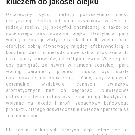
kluczem do jakości olejku
Ostateczny wybór metody pozyskiwania olejku
eterycznego zależy od wielu czynników, w tym od
rodzaju rośliny, jej specyfiki chemicznej, a także od
docelowego zastosowania olejku. Destylacja parą
wodną pozostaje złotym standardem dla wielu roślin,
oferując dobrą równowagę między efektywnością a
kosztem. Jest to metoda uniwersalna, stosowana do
dużej gamy surowców, od ziół po drewno. Ważne jest,
aby pamiętać, że nawet w ramach destylacji parą
wodną, parametry procesu muszą być ściśle
dostosowane do konkretnej rośliny, aby zapewnić
optymalne wydobycie cennych związków
aromatycznych bez ich degradacji. Niewłaściwe
ustawienia temperatury czy czasu mogą drastycznie
wpłynąć na jakość i profil zapachowy końcowego
produktu, dlatego doświadczenie i wiedza operatora są
tu nieocenione.
Dla roślin delikatnych, których olejki eteryczne są