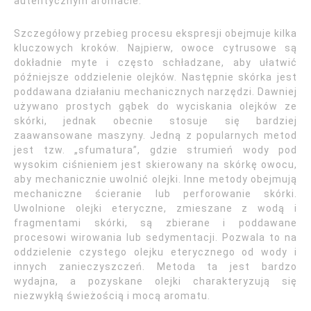
autentycznym aromacie.
Szczegółowy przebieg procesu ekspresji obejmuje kilka
kluczowych kroków. Najpierw, owoce cytrusowe są
dokładnie myte i często schładzane, aby ułatwić
późniejsze oddzielenie olejków. Następnie skórka jest
poddawana działaniu mechanicznych narzędzi. Dawniej
używano prostych gąbek do wyciskania olejków ze
skórki, jednak obecnie stosuje się bardziej
zaawansowane maszyny. Jedną z popularnych metod
jest tzw. „sfumatura”, gdzie strumień wody pod
wysokim ciśnieniem jest skierowany na skórkę owocu,
aby mechanicznie uwolnić olejki. Inne metody obejmują
mechaniczne ścieranie lub perforowanie skórki.
Uwolnione olejki eteryczne, zmieszane z wodą i
fragmentami skórki, są zbierane i poddawane
procesowi wirowania lub sedymentacji. Pozwala to na
oddzielenie czystego olejku eterycznego od wody i
innych zanieczyszczeń. Metoda ta jest bardzo
wydajna, a pozyskane olejki charakteryzują się
niezwykłą świeżością i mocą aromatu.