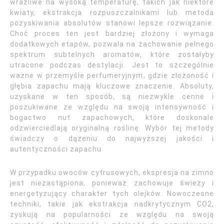
wrażliwe na wysoką temperaturę, takich jak niektóre
kwiaty, ekstrakcja rozpuszczalnikami lub metoda
pozyskiwania absolutów stanowi lepsze rozwiązanie.
Choć proces ten jest bardziej złożony i wymaga
dodatkowych etapów, pozwala na zachowanie pełnego
spektrum subtelnych aromatów, które zostałyby
utracone podczas destylacji. Jest to szczególnie
ważne w przemyśle perfumeryjnym, gdzie złożoność i
głębia zapachu mają kluczowe znaczenie. Absoluty,
uzyskane w ten sposób, są niezwykle cenne i
poszukiwane ze względu na swoją intensywność i
bogactwo nut zapachowych, które doskonale
odzwierciedlają oryginalną roślinę. Wybór tej metody
świadczy o dążeniu do najwyższej jakości i
autentyczności zapachu.
W przypadku owoców cytrusowych, ekspresja na zimno
jest niezastąpiona, ponieważ zachowuje świeży i
energetyzujący charakter tych olejków. Nowoczesne
techniki, takie jak ekstrakcja nadkrytycznym CO2,
zyskują na popularności ze względu na swoją