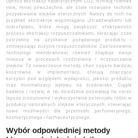
Oprócz ekstrakcji nadkrytycznym CO2, istnieją również
inne, mniej powszechne, ale stale rozwijane techniki
pozyskiwania olejków eterycznych. Należy do nich na
przykład ekstrakcja wspomagana ultradźwiękami lub
mikrofalami, które mogą zwiększyć efektywność
procesu ekstrakcji rozpuszczalnikami, skracając czas
potrzebny na uzyskanie pożądanego produktu i
zmniejszając zużycie rozpuszczalników. Zastosowanie
technologii membranowej również znajduje swoje
miejsce w procesach rozdzielania i oczyszczania
olejków. Te nowoczesne metody, choć często bardziej
kosztowne w implementacji, oferują znaczące
korzyści pod względem wydajności, jakości produktu
oraz minimalizacji wpływu na środowisko. Ciągłe
badania i rozwój w tej dziedzinie pozwalają na coraz
lepsze zrozumienie i wykorzystanie potencjału roślin w
produkcji naturalnych olejków eterycznych, otwierając
nowe możliwości dla przemysłu perfumeryjnego,
kosmetycznego i farmaceutycznego.
Wybór odpowiedniej metody