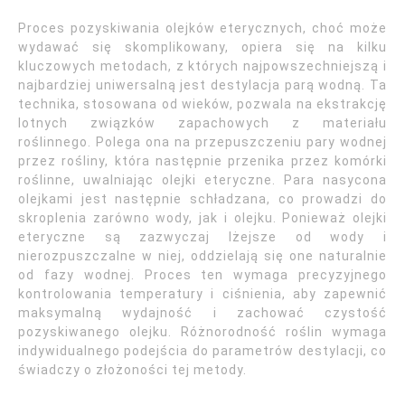
Proces pozyskiwania olejków eterycznych, choć może
wydawać się skomplikowany, opiera się na kilku
kluczowych metodach, z których najpowszechniejszą i
najbardziej uniwersalną jest destylacja parą wodną. Ta
technika, stosowana od wieków, pozwala na ekstrakcję
lotnych związków zapachowych z materiału
roślinnego. Polega ona na przepuszczeniu pary wodnej
przez rośliny, która następnie przenika przez komórki
roślinne, uwalniając olejki eteryczne. Para nasycona
olejkami jest następnie schładzana, co prowadzi do
skroplenia zarówno wody, jak i olejku. Ponieważ olejki
eteryczne są zazwyczaj lżejsze od wody i
nierozpuszczalne w niej, oddzielają się one naturalnie
od fazy wodnej. Proces ten wymaga precyzyjnego
kontrolowania temperatury i ciśnienia, aby zapewnić
maksymalną wydajność i zachować czystość
pozyskiwanego olejku. Różnorodność roślin wymaga
indywidualnego podejścia do parametrów destylacji, co
świadczy o złożoności tej metody.