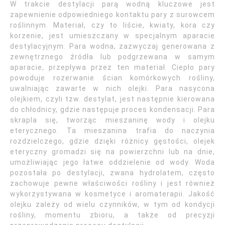
W trakcie destylacji parą wodną kluczowe jest
zapewnienie odpowiedniego kontaktu pary z surowcem
roślinnym. Materiał, czy to liście, kwiaty, kora czy
korzenie, jest umieszczany w specjalnym aparacie
destylacyjnym. Para wodna, zazwyczaj generowana z
zewnętrznego źródła lub podgrzewana w samym
aparacie, przepływa przez ten materiał. Ciepło pary
powoduje rozerwanie ścian komórkowych rośliny,
uwalniając zawarte w nich olejki. Para nasycona
olejkiem, czyli tzw. destylat, jest następnie kierowana
do chłodnicy, gdzie następuje proces kondensacji. Para
skrapla się, tworząc mieszaninę wody i olejku
eterycznego. Ta mieszanina trafia do naczynia
rozdzielczego, gdzie dzięki różnicy gęstości, olejek
eteryczny gromadzi się na powierzchni lub na dnie,
umożliwiając jego łatwe oddzielenie od wody. Woda
pozostała po destylacji, zwana hydrolatem, często
zachowuje pewne właściwości rośliny i jest również
wykorzystywana w kosmetyce i aromaterapii. Jakość
olejku zależy od wielu czynników, w tym od kondycji
rośliny, momentu zbioru, a także od precyzji