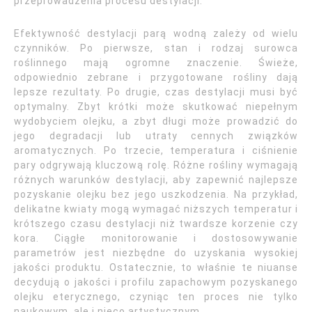
przeprowadzenia procesu destylacji.
Efektywność destylacji parą wodną zależy od wielu
czynników. Po pierwsze, stan i rodzaj surowca
roślinnego mają ogromne znaczenie. Świeże,
odpowiednio zebrane i przygotowane rośliny dają
lepsze rezultaty. Po drugie, czas destylacji musi być
optymalny. Zbyt krótki może skutkować niepełnym
wydobyciem olejku, a zbyt długi może prowadzić do
jego degradacji lub utraty cennych związków
aromatycznych. Po trzecie, temperatura i ciśnienie
pary odgrywają kluczową rolę. Różne rośliny wymagają
różnych warunków destylacji, aby zapewnić najlepsze
pozyskanie olejku bez jego uszkodzenia. Na przykład,
delikatne kwiaty mogą wymagać niższych temperatur i
krótszego czasu destylacji niż twardsze korzenie czy
kora. Ciągłe monitorowanie i dostosowywanie
parametrów jest niezbędne do uzyskania wysokiej
jakości produktu. Ostatecznie, to właśnie te niuanse
decydują o jakości i profilu zapachowym pozyskanego
olejku eterycznego, czyniąc ten proces nie tylko
naukowym, ale i nieco artystycznym.