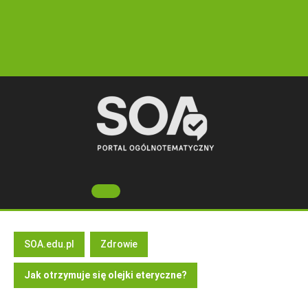
Skip
to
content
Open
Button
SOA.edu.pl
Zdrowie
Jak otrzymuje się olejki eteryczne?