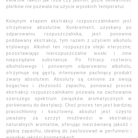
kwiatów takich jak róża czy jaśmin, gdzie delikatność
płatków nie pozwala na użycie wysokich temperatur.
Kolejnym etapem ekstrakcji rozpuszczalnikami jest
otrzymanie absolutów. Konkrement, uzyskany po
odparowaniu rozpuszczalnika, jest ponownie
poddawany ekstrakcji, tym razem z użyciem alkoholu
etylowego. Alkohol ten rozpuszcza olejki eteryczne,
pozostawiając nierozpuszczalne woski i inne
niepożądane substancje. Po filtracji roztworu
alkoholowego i ponownym odparowaniu alkoholu,
otrzymuje się gęsty, intensywnie pachnący produkt
zwany absolutem. Absoluty są cenione za swoją
bogactwo i złożoność zapachu, ponieważ proces
ekstrakcji rozpuszczalnikami pozwala na zachowanie
szerszego spektrum związków aromatycznych w
porównaniu do destylacji. Choć proces ten jest bardziej
pracochłonny i kosztowny, absolut jest często
uważany za szczyt możliwości w ekstrakcji
naturalnych aromatów, oferując niezrównaną jakość i
głębię zapachu, idealną do zastosowań w perfumerii i
wysokiej jakości kosmetykach.