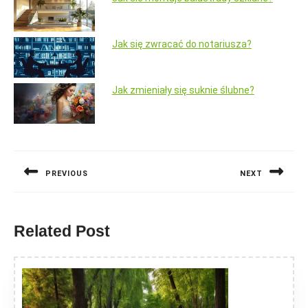
Jak się zwracać do notariusza?
Jak zmieniały się suknie ślubne?
Nawigacja
wpisu
PREVIOUS
NEXT
Previous
Next
post:
post:
Related Post