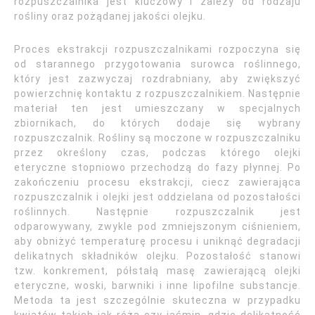
rozpuszczalnika jest kluczowy i zależy od rodzaju
rośliny oraz pożądanej jakości olejku.
Proces ekstrakcji rozpuszczalnikami rozpoczyna się
od starannego przygotowania surowca roślinnego,
który jest zazwyczaj rozdrabniany, aby zwiększyć
powierzchnię kontaktu z rozpuszczalnikiem. Następnie
materiał ten jest umieszczany w specjalnych
zbiornikach, do których dodaje się wybrany
rozpuszczalnik. Rośliny są moczone w rozpuszczalniku
przez określony czas, podczas którego olejki
eteryczne stopniowo przechodzą do fazy płynnej. Po
zakończeniu procesu ekstrakcji, ciecz zawierająca
rozpuszczalnik i olejki jest oddzielana od pozostałości
roślinnych. Następnie rozpuszczalnik jest
odparowywany, zwykle pod zmniejszonym ciśnieniem,
aby obniżyć temperaturę procesu i uniknąć degradacji
delikatnych składników olejku. Pozostałość stanowi
tzw. konkrement, półstałą masę zawierającą olejki
eteryczne, woski, barwniki i inne lipofilne substancje.
Metoda ta jest szczególnie skuteczna w przypadku