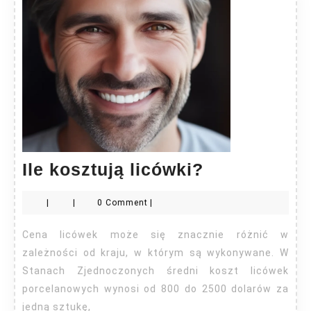
Ile
Ile kosztują licówki?
kosztują
|
|
0 Comment
|
licówki?
Cena licówek może się znacznie różnić w
zależności od kraju, w którym są wykonywane. W
Stanach Zjednoczonych średni koszt licówek
porcelanowych wynosi od 800 do 2500 dolarów za
jedną sztukę,