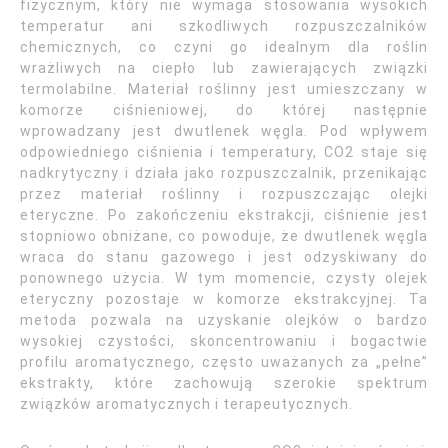
fizycznym, który nie wymaga stosowania wysokich
temperatur ani szkodliwych rozpuszczalników
chemicznych, co czyni go idealnym dla roślin
wrażliwych na ciepło lub zawierających związki
termolabilne. Materiał roślinny jest umieszczany w
komorze ciśnieniowej, do której następnie
wprowadzany jest dwutlenek węgla. Pod wpływem
odpowiedniego ciśnienia i temperatury, CO2 staje się
nadkrytyczny i działa jako rozpuszczalnik, przenikając
przez materiał roślinny i rozpuszczając olejki
eteryczne. Po zakończeniu ekstrakcji, ciśnienie jest
stopniowo obniżane, co powoduje, że dwutlenek węgla
wraca do stanu gazowego i jest odzyskiwany do
ponownego użycia. W tym momencie, czysty olejek
eteryczny pozostaje w komorze ekstrakcyjnej. Ta
metoda pozwala na uzyskanie olejków o bardzo
wysokiej czystości, skoncentrowaniu i bogactwie
profilu aromatycznego, często uważanych za „pełne”
ekstrakty, które zachowują szerokie spektrum
związków aromatycznych i terapeutycznych.