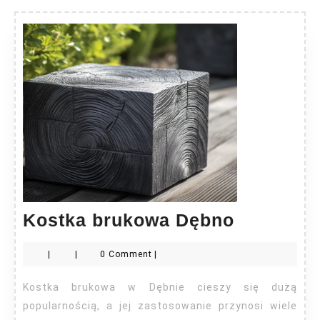
Kostka
Kostka brukowa Dębno
brukowa
|
|
0 Comment
|
Dębno
Kostka brukowa w Dębnie cieszy się dużą
popularnością, a jej zastosowanie przynosi wiele