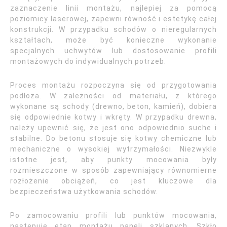
zaznaczenie linii montażu, najlepiej za pomocą
poziomicy laserowej, zapewni równość i estetykę całej
konstrukcji. W przypadku schodów o nieregularnych
kształtach, może być konieczne wykonanie
specjalnych uchwytów lub dostosowanie profili
montażowych do indywidualnych potrzeb.
Proces montażu rozpoczyna się od przygotowania
podłoża. W zależności od materiału, z którego
wykonane są schody (drewno, beton, kamień), dobiera
się odpowiednie kotwy i wkręty. W przypadku drewna,
należy upewnić się, że jest ono odpowiednio suche i
stabilne. Do betonu stosuje się kotwy chemiczne lub
mechaniczne o wysokiej wytrzymałości. Niezwykle
istotne jest, aby punkty mocowania były
rozmieszczone w sposób zapewniający równomierne
rozłożenie obciążeń, co jest kluczowe dla
bezpieczeństwa użytkowania schodów.
Po zamocowaniu profili lub punktów mocowania,
następuje etap montażu paneli szklanych. Szkło