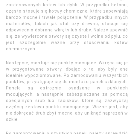
zastosowanych kotew lub dybli. W przypadku betonu,
często stosuje się kotwy chemiczne, które zapewniają
bardzo mocne i trwałe połączenie. W przypadku innych
materiałów, takich jak stal czy drewno, stosuje się
odpowiednio dobrane wkręty lub śruby. Należy upewnić
się, że wywiercone otwory są czyste i wolne od pyłu, co
jest szczególnie ważne przy stosowaniu kotew
chemicznych.
Następnie, montuje się punkty mocujące. Wkręca się je
w przygotowane otwory, dbając o to, aby były one
idealnie wypoziomowane. Po zamocowaniu wszystkich
punktów, przystępuje się do montażu paneli szklanych.
Panele są ostrożnie osadzane w punktach
mocujących, a następnie zabezpieczane za pomocą
specjalnych śrub lub zacisków, które są zazwyczaj
częścią zestawu punktu mocującego. Ważne jest, aby
nie dokręcać śrub zbyt mocno, aby uniknąć naprężeń w
szkle.
Po zamontowaniu wszystkich paneli, należy sprawdzić