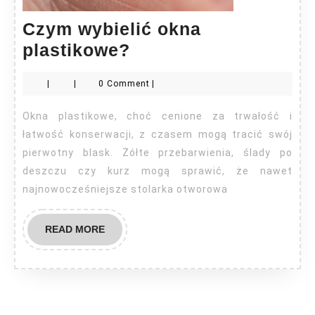
Czym wybielić okna
Czym
plastikowe?
wybielić
|
|
0 Comment
|
okna
plastikowe?
Okna plastikowe, choć cenione za trwałość i
łatwość konserwacji, z czasem mogą tracić swój
pierwotny blask. Żółte przebarwienia, ślady po
deszczu czy kurz mogą sprawić, że nawet
najnowocześniejsze stolarka otworowa
READ
READ MORE
MORE