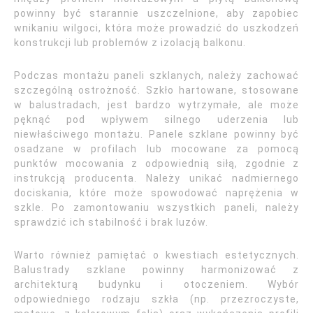
powinny być starannie uszczelnione, aby zapobiec
wnikaniu wilgoci, która może prowadzić do uszkodzeń
konstrukcji lub problemów z izolacją balkonu.
Podczas montażu paneli szklanych, należy zachować
szczególną ostrożność. Szkło hartowane, stosowane
w balustradach, jest bardzo wytrzymałe, ale może
pęknąć pod wpływem silnego uderzenia lub
niewłaściwego montażu. Panele szklane powinny być
osadzane w profilach lub mocowane za pomocą
punktów mocowania z odpowiednią siłą, zgodnie z
instrukcją producenta. Należy unikać nadmiernego
dociskania, które może spowodować naprężenia w
szkle. Po zamontowaniu wszystkich paneli, należy
sprawdzić ich stabilność i brak luzów.
Warto również pamiętać o kwestiach estetycznych.
Balustrady szklane powinny harmonizować z
architekturą budynku i otoczeniem. Wybór
odpowiedniego rodzaju szkła (np. przezroczyste,