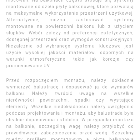
mocowań. Na balkonach często stosuje się systemy
montowane od czoła płyty balkonowej, które pozwalają
na maksymalne wykorzystanie przestrzeni użytkowej.
Alternatywnie, można zastosować systemy
montowane na powierzchni balkonu lub z użyciem
słupków. Wybór zależy od preferencji estetycznych,
dostępnej przestrzeni oraz wymogów konstrukcyjnych.
Niezależnie od wybranego systemu, kluczowe jest
użycie wysokiej jakości materiałów, odpornych na
warunki atmosferyczne, takie jak korozja czy
promieniowanie UV.
Przed rozpoczęciem montażu, należy dokładnie
wymierzyć balustradę i dopasować ją do wymiarów
balkonu. Należy zwrócić uwagę na wszelkie
nierówności powierzchni, spadki czy wystające
elementy. Wszelkie niedokładności należy uwzględnić
podczas projektowania i montażu, aby balustrada była
idealnie dopasowana i stabilna. W przypadku montażu
na balkonie, szczególną wagę należy przyłożyć do
prawidłowego zabezpieczenia przed wodą. Szczeliny
między profilem montażowym a płytą balkonową