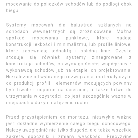
mocowanie do policzków schodów lub do podłogi obok
biegu.
Systemy mocowań dla balustrad szklanych na
schodach wewnętrznych są zróżnicowane. Można
spotkać mocowania punktowe, które nadają
konstrukcji lekkości i minimalizmu, lub profile liniowe,
które zapewniają jednolitą i solidną linię. Często
stosuje się również systemy zintegrowane z
konstrukcją schodów, co wymaga ścisłej współpracy z
wykonawcą schodów już na etapie ich projektowania.
Niezależnie od wybranego rozwiązania, materiały użyte
do produkcji profili i elementów mocujących powinny
być trwałe i odporne na ścieranie, a także łatwe do
utrzymania w czystości, co jest szczególnie ważne w
miejscach o dużym natężeniu ruchu.
Przed przystąpieniem do montażu, niezwykle ważne
jest dokładne wymierzenie całego biegu schodowego.
Należy uwzględnić nie tylko długość, ale także wszelkie
zakręty, spoczniki i zmiany wysokości. Precyzyjne