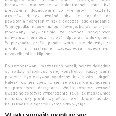
hartowane, stosowane w balustradach, musi być
precyzyjnie dopasowane do wymiarów i kształtu
otworów. Należy uważać, aby nie dopuścić do
powstania naprężeń w szkle podczas jego osadzania.
W przypadku mocowania punktowego, każdy panel jest
mocowany indywidualnie za pomocą specjalnych
uchwytów, które powinny być odpowiednio dokręcone.
W przypadku profili, panele wsuwa się do wnętrza
profilu, a następnie zabezpiecza specjalnymi
uszczelkami lub klipsami.
Po zamontowaniu wszystkich paneli, należy dokładnie
sprawdzić stabilność całej konstrukcji. Każdy panel
powinien być sztywno osadzony, bez luzów i drgań.
Należy również upewnić się, że wszystkie połączenia
są prawidłowo dokręcone. Warto również zwrócić
uwagę na estetykę wykończenia, takie jak maskownice
na śruby czy profile wykończeniowe, które nadadzą
balustradzie elegancki i kompletny wygląd.
W jaki sposób montuje sie