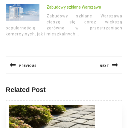
Zabudowy szklane Warszawa
Zabudowy szklane Warszawa
cieszą się coraz większą
popularnością zarówno w przestrzeniach
komercyjnych, jak i mieszkalnych.…
Nawigacja
wpisu
PREVIOUS
NEXT
Previous
Next
post:
post:
Related Post