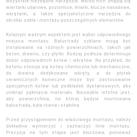
wszystkie niezbędne narzędzia. Wśród nich znajdą się
wiertarki udarowe, poziomice, miarki, klucze nasadowe,
wkrętarki, a także specjalistyczne narzędzia do
obróbki szkła i montażu poszczególnych elementów.
Kolejnym ważnym aspektem jest wybór odpowiedniego
miejsca montażu. Balustrady szklane mogą być
instalowane na różnych powierzchniach, takich jak
beton, drewno, czy płytki. Rodzaj podłoża determinuje
dobór odpowiednich kotew i wkrętów. Na przykład, do
betonu stosuje się kotwy chemiczne lub mechaniczne,
do drewna dedykowane wkręty, a do płytek
ceramicznych konieczne może być zastosowanie
specjalnych kotew lub podkładek dystansowych, aby
uniknąć pęknięcia materiału. Niezwykle istotne jest,
aby powierzchnia, na której będzie montowana
balustrada, była równa i stabilna.
Przed przystąpieniem do właściwego montażu, należy
dokładnie wymierzyć i zaznaczyć linie montażu.
Precyzja na tym etapie jest kluczowa, ponieważ