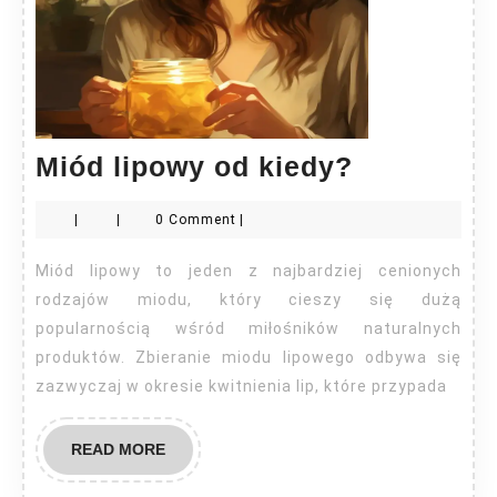
Miód
Miód lipowy od kiedy?
lipowy
|
|
0 Comment
|
od
kiedy?
Miód lipowy to jeden z najbardziej cenionych
rodzajów miodu, który cieszy się dużą
popularnością wśród miłośników naturalnych
produktów. Zbieranie miodu lipowego odbywa się
zazwyczaj w okresie kwitnienia lip, które przypada
READ
READ MORE
MORE