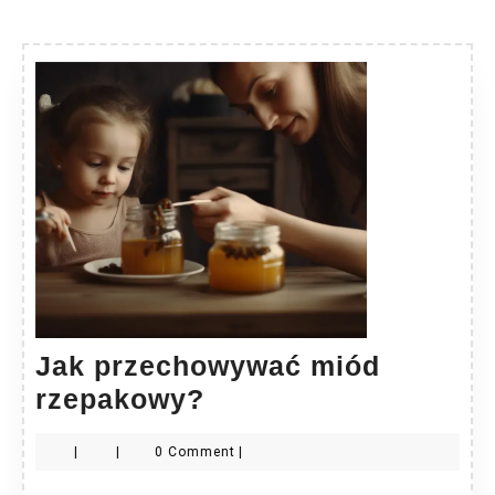
Jak przechowywać miód
Jak
rzepakowy?
przechowywać
|
|
0 Comment
|
miód