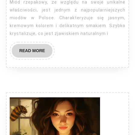
rzepakowy?
Miód rzepakowy, ze względu na swoje unikalne
właściwości, jest jednym z najpopularniejszych
miodów w Polsce. Charakteryzuje się jasnym,
kremowym kolorem i delikatnym smakiem. Szybko
krystalizuje, co jest zjawiskiem naturalnym i
READ
READ MORE
MORE