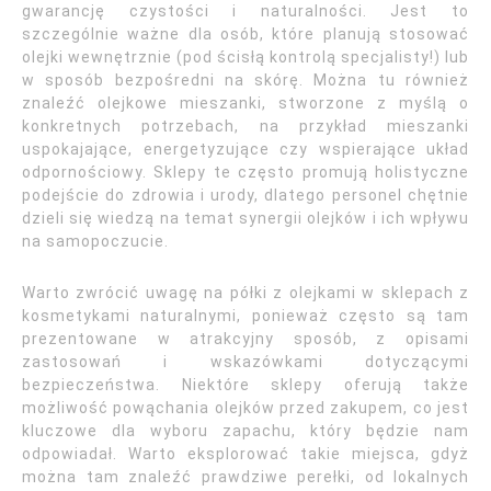
gwarancję czystości i naturalności. Jest to
szczególnie ważne dla osób, które planują stosować
olejki wewnętrznie (pod ścisłą kontrolą specjalisty!) lub
w sposób bezpośredni na skórę. Można tu również
znaleźć olejkowe mieszanki, stworzone z myślą o
konkretnych potrzebach, na przykład mieszanki
uspokajające, energetyzujące czy wspierające układ
odpornościowy. Sklepy te często promują holistyczne
podejście do zdrowia i urody, dlatego personel chętnie
dzieli się wiedzą na temat synergii olejków i ich wpływu
na samopoczucie.
Warto zwrócić uwagę na półki z olejkami w sklepach z
kosmetykami naturalnymi, ponieważ często są tam
prezentowane w atrakcyjny sposób, z opisami
zastosowań i wskazówkami dotyczącymi
bezpieczeństwa. Niektóre sklepy oferują także
możliwość powąchania olejków przed zakupem, co jest
kluczowe dla wyboru zapachu, który będzie nam
odpowiadał. Warto eksplorować takie miejsca, gdyż
można tam znaleźć prawdziwe perełki, od lokalnych