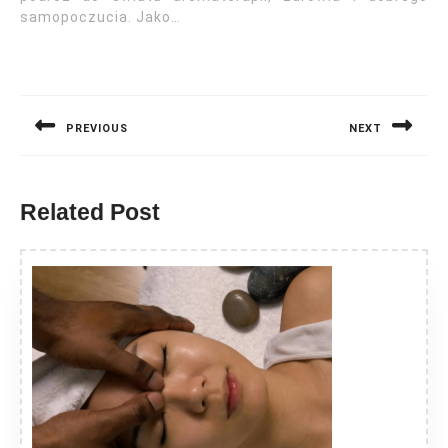
samopoczucia. Jako…
Nawigacja
wpisu
PREVIOUS
NEXT
Previous
Next
post:
post:
Related Post