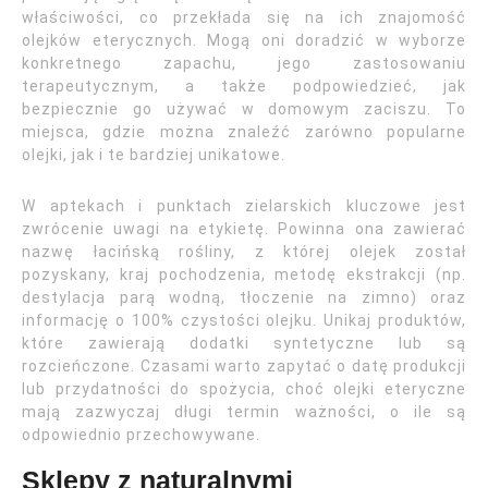
właściwości, co przekłada się na ich znajomość
olejków eterycznych. Mogą oni doradzić w wyborze
konkretnego zapachu, jego zastosowaniu
terapeutycznym, a także podpowiedzieć, jak
bezpiecznie go używać w domowym zaciszu. To
miejsca, gdzie można znaleźć zarówno popularne
olejki, jak i te bardziej unikatowe.
W aptekach i punktach zielarskich kluczowe jest
zwrócenie uwagi na etykietę. Powinna ona zawierać
nazwę łacińską rośliny, z której olejek został
pozyskany, kraj pochodzenia, metodę ekstrakcji (np.
destylacja parą wodną, tłoczenie na zimno) oraz
informację o 100% czystości olejku. Unikaj produktów,
które zawierają dodatki syntetyczne lub są
rozcieńczone. Czasami warto zapytać o datę produkcji
lub przydatności do spożycia, choć olejki eteryczne
mają zazwyczaj długi termin ważności, o ile są
odpowiednio przechowywane.
Sklepy z naturalnymi