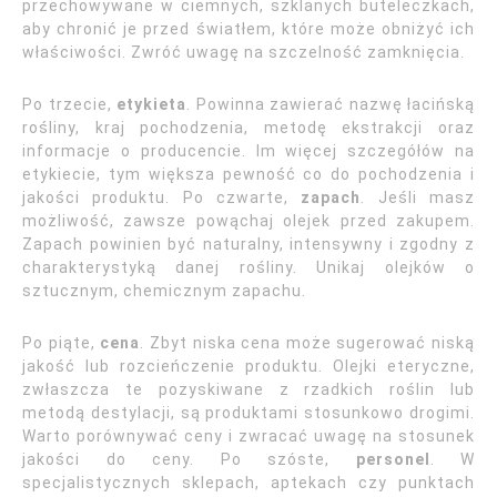
przechowywane w ciemnych, szklanych buteleczkach,
aby chronić je przed światłem, które może obniżyć ich
właściwości. Zwróć uwagę na szczelność zamknięcia.
Po trzecie,
etykieta
. Powinna zawierać nazwę łacińską
rośliny, kraj pochodzenia, metodę ekstrakcji oraz
informacje o producencie. Im więcej szczegółów na
etykiecie, tym większa pewność co do pochodzenia i
jakości produktu. Po czwarte,
zapach
. Jeśli masz
możliwość, zawsze powąchaj olejek przed zakupem.
Zapach powinien być naturalny, intensywny i zgodny z
charakterystyką danej rośliny. Unikaj olejków o
sztucznym, chemicznym zapachu.
Po piąte,
cena
. Zbyt niska cena może sugerować niską
jakość lub rozcieńczenie produktu. Olejki eteryczne,
zwłaszcza te pozyskiwane z rzadkich roślin lub
metodą destylacji, są produktami stosunkowo drogimi.
Warto porównywać ceny i zwracać uwagę na stosunek
jakości do ceny. Po szóste,
personel
. W
specjalistycznych sklepach, aptekach czy punktach