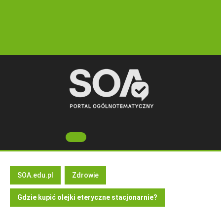
Skip
to
content
Open
Button
SOA.edu.pl
Zdrowie
Gdzie kupić olejki eteryczne stacjonarnie?