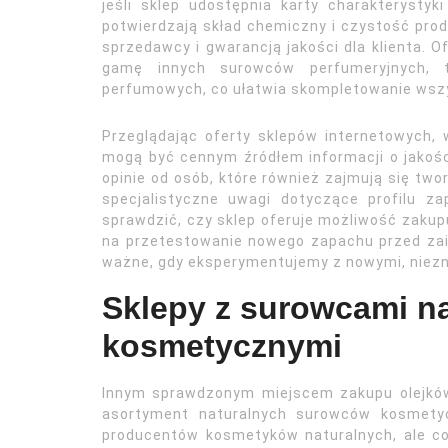
jeśli sklep udostępnia karty charakterystyk
potwierdzają skład chemiczny i czystość pro
sprzedawcy i gwarancją jakości dla klienta. 
gamę innych surowców perfumeryjnych, t
perfumowych, co ułatwia skompletowanie wszy
Przeglądając oferty sklepów internetowych, 
mogą być cennym źródłem informacji o jakośc
opinie od osób, które również zajmują się tw
specjalistyczne uwagi dotyczące profilu za
sprawdzić, czy sklep oferuje możliwość zakupu
na przetestowanie nowego zapachu przed za
ważne, gdy eksperymentujemy z nowymi, niez
Sklepy z surowcami na
kosmetycznymi
Innym sprawdzonym miejscem zakupu olejków
asortyment naturalnych surowców kosmetyc
producentów kosmetyków naturalnych, ale cor