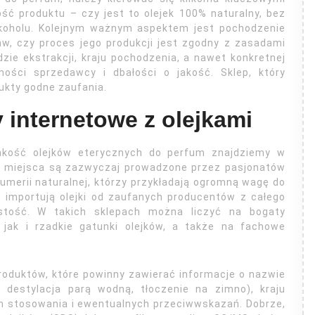
ość produktu – czy jest to olejek 100% naturalny, bez
lkoholu. Kolejnym ważnym aspektem jest pochodzenie
aw, czy proces jego produkcji jest zgodny z zasadami
ie ekstrakcji, kraju pochodzenia, a nawet konkretnej
tności sprzedawcy i dbałości o jakość. Sklep, który
ukty godne zaufania.
 internetowe z olejkami
jakość olejków eterycznych do perfum znajdziemy w
Te miejsca są zazwyczaj prowadzone przez pasjonatów
fumerii naturalnej, którzy przykładają ogromną wagę do
 importują olejki od zaufanych producentów z całego
stość. W takich sklepach można liczyć na bogaty
 jak i rzadkie gatunki olejków, a także na fachowe
oduktów, które powinny zawierać informacje o nazwie
p. destylacja parą wodną, tłoczenie na zimno), kraju
h stosowania i ewentualnych przeciwwskazań. Dobrze,