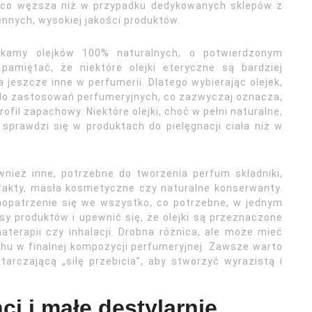
ieco węższa niż w przypadku dedykowanych sklepów z
ennych, wysokiej jakości produktów.
kamy olejków 100% naturalnych, o potwierdzonym
pamiętać, że niektóre olejki eteryczne są bardziej
 jeszcze inne w perfumerii. Dlatego wybierając olejek,
do zastosowań perfumeryjnych, co zazwyczaj oznacza,
ofil zapachowy. Niektóre olejki, choć w pełni naturalne,
 sprawdzi się w produktach do pielęgnacji ciała niż w
nież inne, potrzebne do tworzenia perfum składniki,
strakty, masła kosmetyczne czy naturalne konserwanty.
aopatrzenie się we wszystko, co potrzebne, w jednym
sy produktów i upewnić się, że olejki są przeznaczone
aterapii czy inhalacji. Drobna różnica, ale może mieć
chu w finalnej kompozycji perfumeryjnej. Zawsze warto
arczającą „siłę przebicia”, aby stworzyć wyrazistą i
i i małe destylarnie