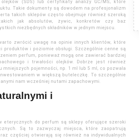
i olejków (SDS) lub certyfikaty analizy GC/MS, które
duktu. Takie dokumenty są dowodem na profesjonalizm
Oferta takich sklepów często obejmuje również szeroką
akich jak absolutów, żywic, konkretów czy baz
stkich niezbędnych składników w jednym miejscu.
warto zwrócić uwagę na opinie innych klientów, które
i produktów i poziomie obsługi. Szczególnie cenne są
orzeniem perfum, ponieważ mogą one zawierać bardziej
pachowego i trwałości olejków. Dobrze jest również
 mniejszych pojemności, np. 1 ml lub 5 ml, co pozwala
inwestowaniem w większą buteleczkę. To szczególnie
nanymi nam wcześniej nutami zapachowymi.
turalnymi i
 eterycznych do perfum są sklepy oferujące szeroki
znych. Są to zazwyczaj miejsca, które zaopatrują
az częściej otwierają się również na indywidualnych