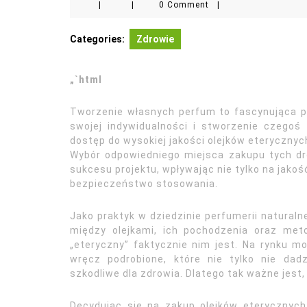
|
|
0 Comment
|
Categories:
Zdrowie
„`html
Tworzenie własnych perfum to fascynująca p
swojej indywidualności i stworzenie czegoś
dostęp do wysokiej jakości olejków eterycznyc
Wybór odpowiedniego miejsca zakupu tych d
sukcesu projektu, wpływając nie tylko na jakoś
bezpieczeństwo stosowania.
Jako praktyk w dziedzinie perfumerii naturalne
między olejkami, ich pochodzenia oraz met
„eteryczny” faktycznie nim jest. Na rynku m
wręcz podrobione, które nie tylko nie da
szkodliwe dla zdrowia. Dlatego tak ważne jes
Decydując się na zakup olejków eterycznych