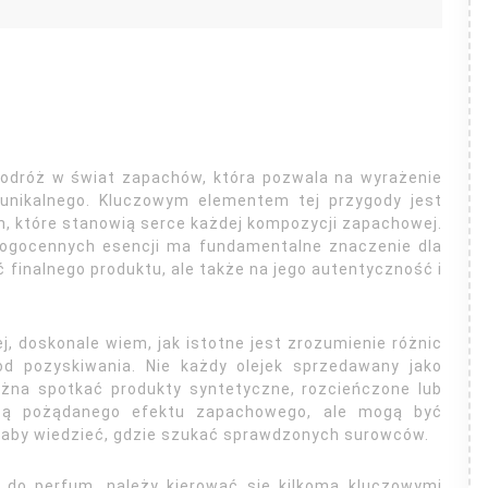
odróż w świat zapachów, która pozwala na wyrażenie
 unikalnego. Kluczowym elementem tej przygody jest
h, które stanowią serce każdej kompozycji zapachowej.
rogocennych esencji ma fundamentalne znaczenie dla
ć finalnego produktu, ale także na jego autentyczność i
j, doskonale wiem, jak istotne jest zrozumienie różnic
od pozyskiwania. Nie każdy olejek sprzedawany jako
ożna spotkać produkty syntetyczne, rozcieńczone lub
dzą pożądanego efektu zapachowego, ale mogą być
t, aby wiedzieć, gdzie szukać sprawdzonych surowców.
 do perfum, należy kierować się kilkoma kluczowymi