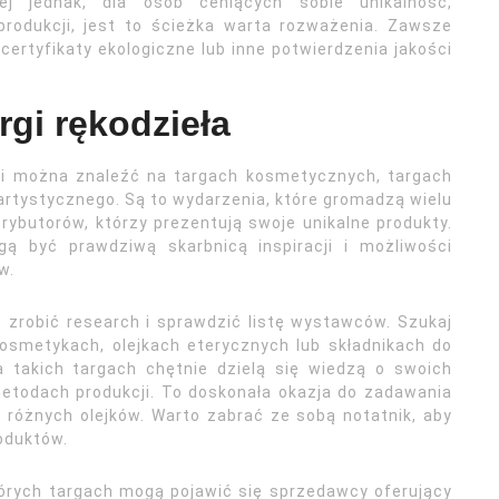
j jednak, dla osób ceniących sobie unikalność,
produkcji, jest to ścieżka warta rozważenia. Zawsze
ertyfikaty ekologiczne lub inne potwierdzenia jakości
rgi rękodzieła
ości można znaleźć na targach kosmetycznych, targach
artystycznego. Są to wydarzenia, które gromadzą wielu
rybutorów, którzy prezentują swoje unikalne produkty.
gą być prawdziwą skarbnicą inspiracji i możliwości
w.
 zrobić research i sprawdzić listę wystawców. Szukaj
 kosmetykach, olejkach eterycznych lub składnikach do
 takich targach chętnie dzielą się wiedzą o swoich
metodach produkcji. To doskonała okazja do zadawania
różnych olejków. Warto zabrać ze sobą notatnik, aby
oduktów.
órych targach mogą pojawić się sprzedawcy oferujący