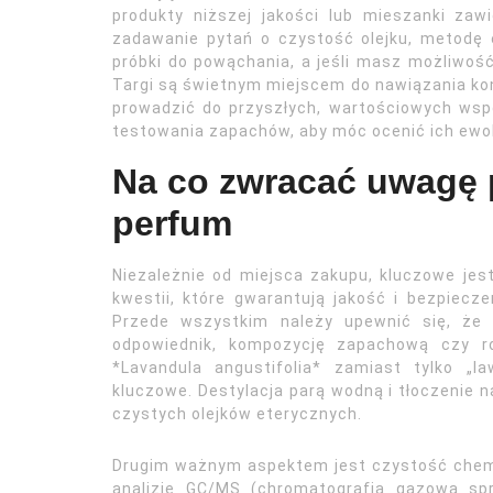
produkty niższej jakości lub mieszanki zaw
zadawanie pytań o czystość olejku, metodę ek
próbki do powąchania, a jeśli masz możliwoś
Targi są świetnym miejscem do nawiązania ko
prowadzić do przyszłych, wartościowych wsp
testowania zapachów, aby móc ocenić ich ewol
Na co zwracać uwagę 
perfum
Niezależnie od miejsca zakupu, kluczowe je
kwestii, które gwarantują jakość i bezpiecz
Przede wszystkim należy upewnić się, że 
odpowiednik, kompozycję zapachową czy ro
*Lavandula angustifolia* zamiast tylko „l
kluczowe. Destylacja parą wodną i tłoczenie 
czystych olejków eterycznych.
Drugim ważnym aspektem jest czystość chemi
analizie GC/MS (chromatografia gazowa sp