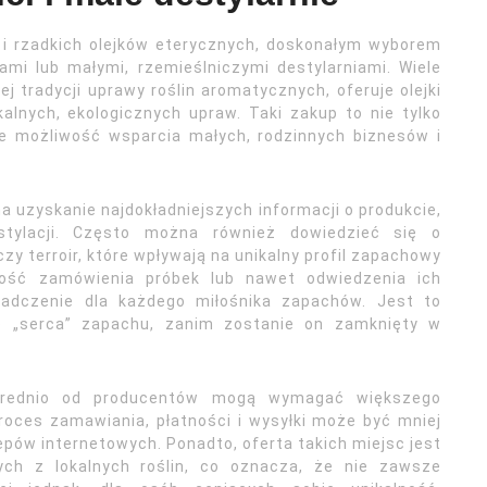
 i rzadkich olejków eterycznych, doskonałym wyborem
mi lub małymi, rzemieślniczymi destylarniami. Wiele
j tradycji uprawy roślin aromatycznych, oferuje olejki
alnych, ekologicznych upraw. Taki zakup to nie tylko
że możliwość wsparcia małych, rodzinnych biznesów i
 uzyskanie najdokładniejszych informacji o produkcie,
tylacji. Często można również dowiedzieć się o
y terroir, które wpływają na unikalny profil zapachowy
iwość zamówienia próbek lub nawet odwiedzenia ich
iadczenie dla każdego miłośnika zapachów. Jest to
ie „serca” zapachu, zanim zostanie on zamknięty w
średnio od producentów mogą wymagać większego
oces zamawiania, płatności i wysyłki może być mniej
ów internetowych. Ponadto, oferta takich miejsc jest
ych z lokalnych roślin, co oznacza, że nie zawsze