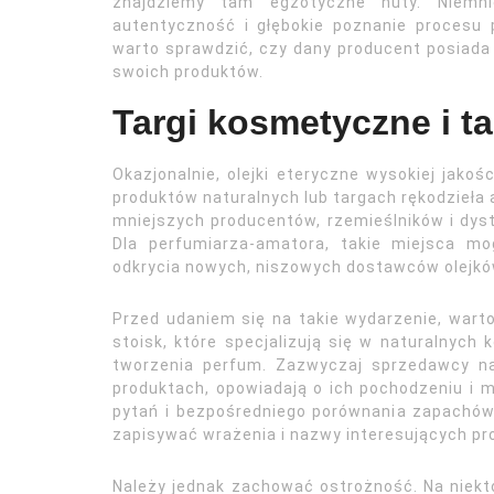
znajdziemy tam egzotyczne nuty. Niemnie
autentyczność i głębokie poznanie procesu 
warto sprawdzić, czy dany producent posiada c
swoich produktów.
Targi kosmetyczne i ta
Okazjonalnie, olejki eteryczne wysokiej jak
produktów naturalnych lub targach rękodzieła 
mniejszych producentów, rzemieślników i dyst
Dla perfumiarza-amatora, takie miejsca mo
odkrycia nowych, niszowych dostawców olejkó
Przed udaniem się na takie wydarzenie, warto
stoisk, które specjalizują się w naturalnych
tworzenia perfum. Zazwyczaj sprzedawcy na
produktach, opowiadają o ich pochodzeniu i 
pytań i bezpośredniego porównania zapachów 
zapisywać wrażenia i nazwy interesujących pr
Należy jednak zachować ostrożność. Na niekt