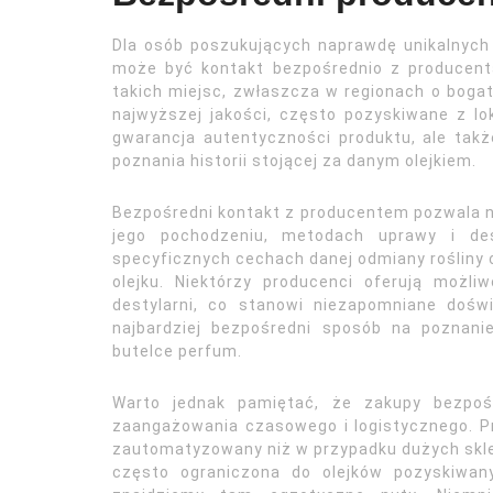
Dla osób poszukujących naprawdę unikalnych
może być kontakt bezpośrednio z producenta
takich miejsc, zwłaszcza w regionach o bogate
najwyższej jakości, często pozyskiwane z lok
gwarancja autentyczności produktu, ale tak
poznania historii stojącej za danym olejkiem.
Bezpośredni kontakt z producentem pozwala na
jego pochodzeniu, metodach uprawy i des
specyficznych cechach danej odmiany rośliny cz
olejku. Niektórzy producenci oferują możl
destylarni, co stanowi niezapomniane dośw
najbardziej bezpośredni sposób na poznan
butelce perfum.
Warto jednak pamiętać, że zakupy bezpo
zaangażowania czasowego i logistycznego. Pr
zautomatyzowany niż w przypadku dużych sklep
często ograniczona do olejków pozyskiwan