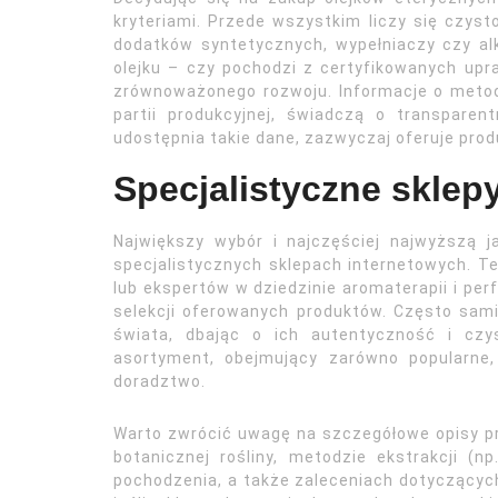
kryteriami. Przede wszystkim liczy się czyst
dodatków syntetycznych, wypełniaczy czy a
olejku – czy pochodzi z certyfikowanych upr
zrównoważonego rozwoju. Informacje o metodz
partii produkcyjnej, świadczą o transparen
udostępnia takie dane, zazwyczaj oferuje prod
Specjalistyczne sklepy
Największy wybór i najczęściej najwyższą 
specjalistycznych sklepach internetowych. 
lub ekspertów w dziedzinie aromaterapii i per
selekcji oferowanych produktów. Często sami
świata, dbając o ich autentyczność i czy
asortyment, obejmujący zarówno popularne,
doradztwo.
Warto zwrócić uwagę na szczegółowe opisy pr
botanicznej rośliny, metodzie ekstrakcji (n
pochodzenia, a także zaleceniach dotyczącyc