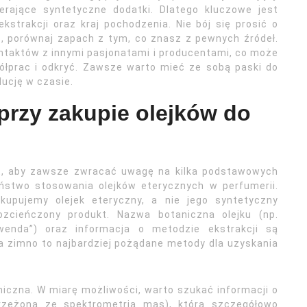
ierające syntetyczne dodatki. Dlatego kluczowe jest
strakcji oraz kraj pochodzenia. Nie bój się prosić o
ć, porównaj zapach z tym, co znasz z pewnych źródeł.
ntaktów z innymi pasjonatami i producentami, co może
ółprac i odkryć. Zawsze warto mieć ze sobą paski do
ucję w czasie.
przy zakupie olejków do
st, aby zawsze zwracać uwagę na kilka podstawowych
eństwo stosowania olejków eterycznych w perfumerii.
kupujemy olejek eteryczny, a nie jego syntetyczny
zcieńczony produkt. Nazwa botaniczna olejku (np.
awenda”) oraz informacja o metodzie ekstrakcji są
na zimno to najbardziej pożądane metody dla uzyskania
czna. W miarę możliwości, warto szukać informacji o
rzężona ze spektrometrią mas), która szczegółowo