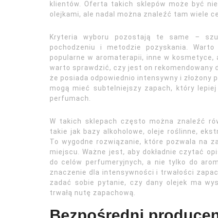
klientów. Oferta takich sklepów może być n
olejkami, ale nadal można znaleźć tam wiele c
Kryteria wyboru pozostają te same – szu
pochodzeniu i metodzie pozyskania. Warto 
popularne w aromaterapii, inne w kosmetyce, a
warto sprawdzić, czy jest on rekomendowany 
że posiada odpowiednio intensywny i złożony pr
mogą mieć subtelniejszy zapach, który lepiej
perfumach.
W takich sklepach często można znaleźć rów
takie jak bazy alkoholowe, oleje roślinne, ek
To wygodne rozwiązanie, które pozwala na z
miejscu. Ważne jest, aby dokładnie czytać opi
do celów perfumeryjnych, a nie tylko do arom
znaczenie dla intensywności i trwałości zapa
zadać sobie pytanie, czy dany olejek ma wyst
trwałą nutę zapachową.
Bezpośredni producenc