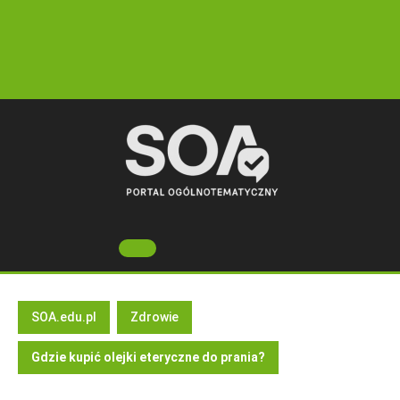
Skip
to
content
Open
Button
SOA.edu.pl
Zdrowie
Gdzie kupić olejki eteryczne do prania?