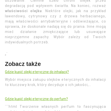
dozowanie. Ciemne szkło chroni olejek przed
degradacją pod wpływem światła. Na koniec, rozważ
właściwości olejku
. Niektóre olejki, jak na przykład
lawendowy, cytrynowy czy z drzewa herbacianego,
mają właściwości antybakteryjne i odświeżające, co
sprawia, że doskonale nadają się do prania. Inne mogą
mieć działanie zmiękczające lub usuwające
nieprzyjemne zapachy. Wybór zależy od Twoich
indywidualnych potrzeb.
„`
Zobacz także
Gdzie kupić olejki eteryczne do inhalacji?
Wybór miejsca zakupu olejków eterycznych do inhalacji
to kluczowy krok, który decyduje o ich jakości,…
Gdzie kupić olejki eteryczne do perfum?
```html Tworzenie własnych perfum to fascynująca