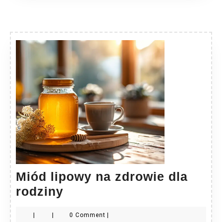
Miód lipowy na zdrowie dla
Miód
rodziny
lipowy
|
|
0 Comment
|
na