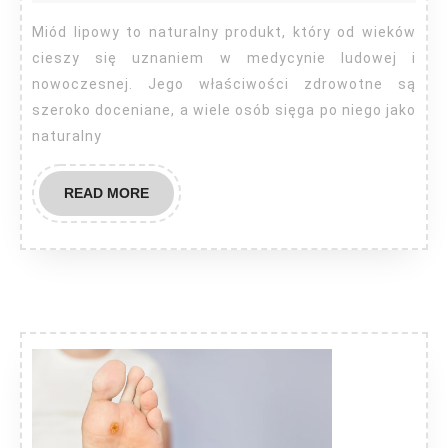
zdrowie
Miód lipowy to naturalny produkt, który od wieków
dla
cieszy się uznaniem w medycynie ludowej i
rodziny
nowoczesnej. Jego właściwości zdrowotne są
szeroko doceniane, a wiele osób sięga po niego jako
naturalny
READ
READ MORE
MORE