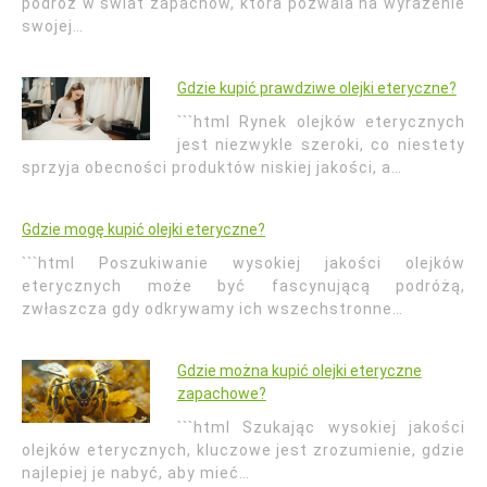
podróż w świat zapachów, która pozwala na wyrażenie
swojej…
Gdzie kupić prawdziwe olejki eteryczne?
```html Rynek olejków eterycznych
jest niezwykle szeroki, co niestety
sprzyja obecności produktów niskiej jakości, a…
Gdzie mogę kupić olejki eteryczne?
```html Poszukiwanie wysokiej jakości olejków
eterycznych może być fascynującą podróżą,
zwłaszcza gdy odkrywamy ich wszechstronne…
Gdzie można kupić olejki eteryczne
zapachowe?
```html Szukając wysokiej jakości
olejków eterycznych, kluczowe jest zrozumienie, gdzie
najlepiej je nabyć, aby mieć…