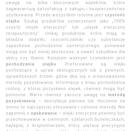
uwagę na kilka kluczowych aspektów, które
zagwarantują satysfakcję z zakupu i bezpieczeństwo
użytkowania. Przede wszystkim istotna jest
czystość
olejku
. Szukaj produktów oznaczonych jako „100%
czysty olejek eteryczny” lub „olejek eteryczny
terapeutyczny”. Unikaj produktów, które mają w
składzie dodatki, rozcieńczalniki czy substancje
zapachowe pochodzenia syntetycznego, ponieważ
mogą one być mniej skuteczne, a nawet szkodliwe dla
skóry czy tkanin. Kolejnym ważnym czynnikiem jest
pochodzenie olejku
. Preferowane są olejki
pochodzące z upraw ekologicznych lub z pewnych,
sprawdzonych źródeł, gdzie dba się o zrównoważone
metody pozyskiwania. Informacje o kraju pochodzenia
rośliny, z której pozyskano olejek, również mogą być
pomocne. Warto również zwrócić uwagę na
metodę
pozyskiwania
– destylacja parowa lub tłoczenie na
zimno to najczęściej stosowane i cenione metody. Nie
zapomnij o
opakowaniu
– olejki eteryczne powinny być
przechowywane w ciemnych, szklanych buteleczkach,
najlepiej z kroplomierzem, który ułatwia precyzyjne