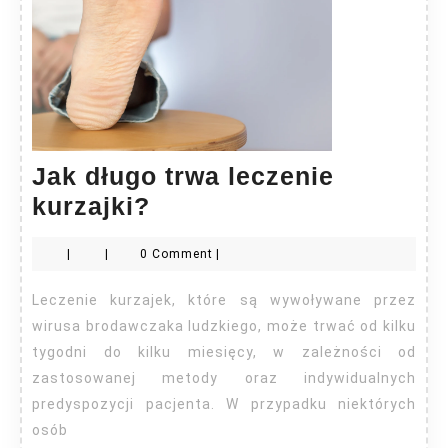
Jak długo trwa leczenie
Jak
kurzajki?
długo
|
|
0 Comment
|
trwa
leczenie
Leczenie kurzajek, które są wywoływane przez
kurzajki?
wirusa brodawczaka ludzkiego, może trwać od kilku
tygodni do kilku miesięcy, w zależności od
zastosowanej metody oraz indywidualnych
predyspozycji pacjenta. W przypadku niektórych
osób