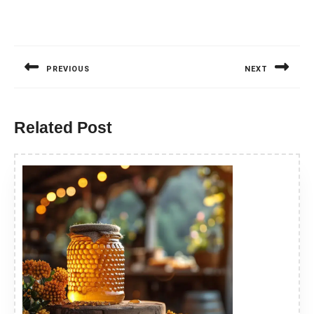
Nawigacja
wpisu
PREVIOUS
NEXT
Previous
Next
post:
post:
Related Post