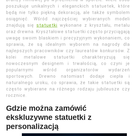
poszukuje unikalnych i eleganckich statuetek, które
będą nie tylko piękną dekoracją, ale także symbolem
osiągnięć. Wśród najczęściej wybieranych modeli
znajdują się
statuetki
wykonane z kryształu, metalu
oraz drewna. Kryształowe statuetki często przyciągają
uwagę swoim blaskiem i precyzyjnym wykonaniem, co
sprawia, że są idealnym wyborem na nagrody dla
najlepszych pracowników czy laureatów konkursów. Z
kolei metalowe statuetki charakteryzują się
nowoczesnym designem i trwałością, co czyni je
popularnymi wśród organizatorów wydarzeń
sportowych. Drewno natomiast dodaje ciepła i
naturalnego uroku, co sprawia, że takie statuetki są
często wybierane na różnego rodzaju jubileusze czy
rocznice.
Gdzie można zamówić
ekskluzywne statuetki z
personalizacją