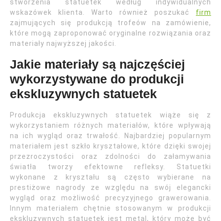
stworzenia statuetek według indywidualnych
wskazówek klienta. Warto również poszukać
firm
zajmujących się produkcją trofeów na zamówienie,
które mogą zaproponować oryginalne rozwiązania oraz
materiały najwyższej jakości.
Jakie materiały są najczęściej
wykorzystywane do produkcji
ekskluzywnych statuetek
Produkcja ekskluzywnych statuetek wiąże się z
wykorzystaniem różnych materiałów, które wpływają
na ich wygląd oraz trwałość. Najbardziej popularnym
materiałem jest szkło kryształowe, które dzięki swojej
przezroczystości oraz zdolności do załamywania
światła tworzy efektowne refleksy. Statuetki
wykonane z kryształu są często wybierane na
prestiżowe nagrody ze względu na swój elegancki
wygląd oraz możliwość precyzyjnego grawerowania.
Innym materiałem chętnie stosowanym w produkcji
ekskluzywnych statuetek jest metal, który może być