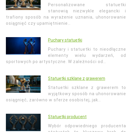
Personalizowane statuetki
stanowią niezwykle elegancki i
trafiony sposób na wyrażenie uznania, uhonorowanie
osiągnięć czy upamiętnienie…
Puchary statuetki
Puchary i statuetki to nieodłączne
elementy wielu wydarzeń, od
sportowych po artystyczne. W zależności od…
Statuetki szklane z grawerem
Statuetki szklane z grawerem to
wyjątkowy sposób na uhonorowanie
osiągnięć, zarówno w sferze osobistej, jak…
Statuetki producent
Wybór odpowiedniego producenta