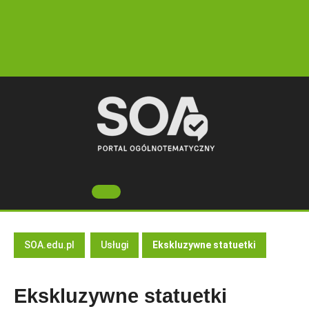
Skip
to
content
Open
Button
SOA.edu.pl
Usługi
Ekskluzywne statuetki
Ekskluzywne statuetki