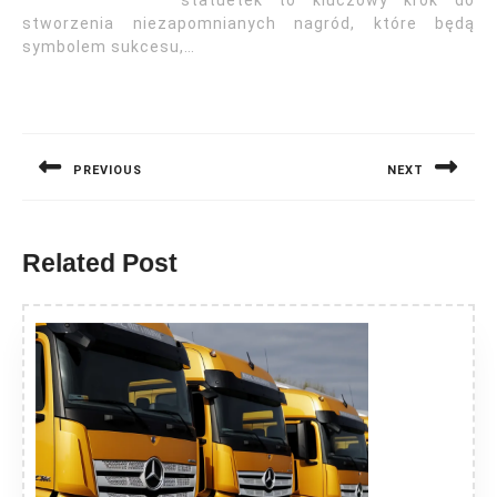
statuetek to kluczowy krok do
stworzenia niezapomnianych nagród, które będą
symbolem sukcesu,…
Nawigacja
wpisu
PREVIOUS
NEXT
Previous
Next
post:
post:
Related Post