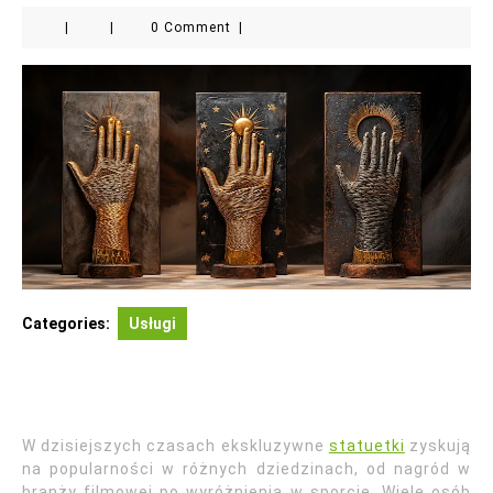
|
|
0 Comment
|
Categories:
Usługi
W dzisiejszych czasach ekskluzywne
statuetki
zyskują
na popularności w różnych dziedzinach, od nagród w
branży filmowej po wyróżnienia w sporcie. Wiele osób