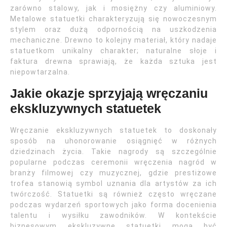
zarówno stalowy, jak i mosiężny czy aluminiowy.
Metalowe statuetki charakteryzują się nowoczesnym
stylem oraz dużą odpornością na uszkodzenia
mechaniczne. Drewno to kolejny materiał, który nadaje
statuetkom unikalny charakter; naturalne słoje i
faktura drewna sprawiają, że każda sztuka jest
niepowtarzalna.
Jakie okazje sprzyjają wręczaniu
ekskluzywnych statuetek
Wręczanie ekskluzywnych statuetek to doskonały
sposób na uhonorowanie osiągnięć w różnych
dziedzinach życia. Takie nagrody są szczególnie
popularne podczas ceremonii wręczenia nagród w
branży filmowej czy muzycznej, gdzie prestiżowe
trofea stanowią symbol uznania dla artystów za ich
twórczość. Statuetki są również często wręczane
podczas wydarzeń sportowych jako forma docenienia
talentu i wysiłku zawodników. W kontekście
biznesowym ekskluzywne statuetki mogą być