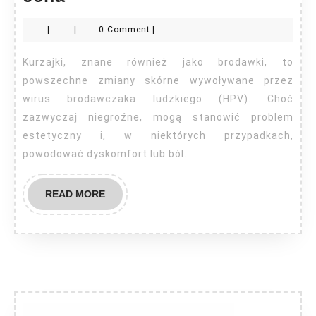
kurzajek
|
|
0 Comment
|
Warszawa
cena
Kurzajki, znane również jako brodawki, to
powszechne zmiany skórne wywoływane przez
wirus brodawczaka ludzkiego (HPV). Choć
zazwyczaj niegroźne, mogą stanowić problem
estetyczny i, w niektórych przypadkach,
powodować dyskomfort lub ból.
READ
READ MORE
MORE