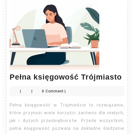
Pe
Pełna księgowość Trójmiasto
ks
|
|
0 Comment
|
Tró
Pełna księgowość w Trójmieście to rozwiązanie,
które przynosi wiele korzyści zarówno dla małych,
jak i dużych przedsiębiorstw. Przede wszystkim,
pełna księgowość pozwala na dokładne śledzenie