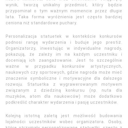
wynik, tworzą unikalny przedmiot, który będzie
przypominał o tym ważnym momencie przez długie
lata. Taka forma wyróżnienia jest często bardziej
ceniona niż standardowe puchary.
Personalizacja statuetek w kontekście konkursów
podnosi rangę wydarzenia i buduje jego prestiż.
Organizatorzy, inwestując w indywidualne nagrody,
pokazują, że zależy im na każdym uczestniku i
doceniają ich zaangażowanie. Jest to szczególnie
ważne w przypadku konkursów artystycznych,
naukowych czy sportowych, gdzie nagroda może mieć
znaczenie symboliczne i motywacyjne dla dalszego
rozwoju. Statuetka z wygrawerowanym motywem
związanym z dziedziną konkursu (np. nuta dla
muzyków, atom dla naukowców) może dodatkowo
podkreślić charakter wydarzenia i pasję uczestników.
Kolejną istotną zaletą jest możliwość budowania
lojalności uczestników wobec organizatora. Osoby,
które otrzymały personalizowane statuetki, często z