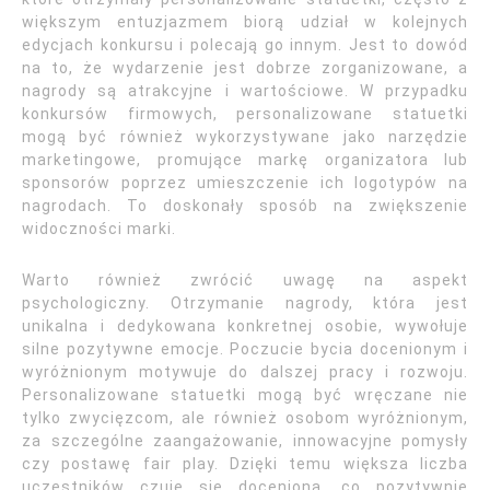
większym entuzjazmem biorą udział w kolejnych
edycjach konkursu i polecają go innym. Jest to dowód
na to, że wydarzenie jest dobrze zorganizowane, a
nagrody są atrakcyjne i wartościowe. W przypadku
konkursów firmowych, personalizowane statuetki
mogą być również wykorzystywane jako narzędzie
marketingowe, promujące markę organizatora lub
sponsorów poprzez umieszczenie ich logotypów na
nagrodach. To doskonały sposób na zwiększenie
widoczności marki.
Warto również zwrócić uwagę na aspekt
psychologiczny. Otrzymanie nagrody, która jest
unikalna i dedykowana konkretnej osobie, wywołuje
silne pozytywne emocje. Poczucie bycia docenionym i
wyróżnionym motywuje do dalszej pracy i rozwoju.
Personalizowane statuetki mogą być wręczane nie
tylko zwycięzcom, ale również osobom wyróżnionym,
za szczególne zaangażowanie, innowacyjne pomysły
czy postawę fair play. Dzięki temu większa liczba
uczestników czuje się doceniona, co pozytywnie