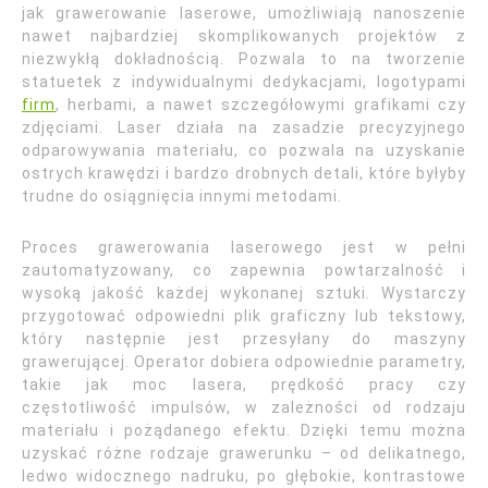
jak grawerowanie laserowe, umożliwiają nanoszenie
nawet najbardziej skomplikowanych projektów z
niezwykłą dokładnością. Pozwala to na tworzenie
statuetek z indywidualnymi dedykacjami, logotypami
firm
, herbami, a nawet szczegółowymi grafikami czy
zdjęciami. Laser działa na zasadzie precyzyjnego
odparowywania materiału, co pozwala na uzyskanie
ostrych krawędzi i bardzo drobnych detali, które byłyby
trudne do osiągnięcia innymi metodami.
Proces grawerowania laserowego jest w pełni
zautomatyzowany, co zapewnia powtarzalność i
wysoką jakość każdej wykonanej sztuki. Wystarczy
przygotować odpowiedni plik graficzny lub tekstowy,
który następnie jest przesyłany do maszyny
grawerującej. Operator dobiera odpowiednie parametry,
takie jak moc lasera, prędkość pracy czy
częstotliwość impulsów, w zależności od rodzaju
materiału i pożądanego efektu. Dzięki temu można
uzyskać różne rodzaje grawerunku – od delikatnego,
ledwo widocznego nadruku, po głębokie, kontrastowe