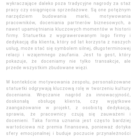
wykraczające daleko poza tradycyjne nagrody za staż
pracy czy osiągnięcia sprzedażowe. Są one potężnym
narzędziem budowania marki, motywowania
pracowników, doceniania partnerów biznesowych, a
nawet upamiętniania kluczowych momentów w historii
firmy. Statuetka z wygrawerowanym logo firmy i
dedykacją dla klienta, który od lat korzysta z naszych
usług, może stać się symbolem silnej, długoterminowej
relacji i wzajemnego zaufania. Jest to gest, który
pokazuje, że doceniamy nie tylko transakcje, ale
przede wszystkim zbudowane więzi.
W kontekście motywowania zespołu, personalizowane
statuetki odgrywają kluczową rolę w tworzeniu kultury
doceniania. Wręczanie nagród za innowacyjność,
doskonałą obsługę klienta, czy wyjątkowe
zaangażowanie w projekt, z osobistą dedykacją,
sprawia, że pracownicy czują się zauważeni i
docenieni. Taka forma uznania jest często bardziej
wartościowa niż premia finansowa, ponieważ dotyka
sfery emocjonalnej i buduje poczucie przynależności