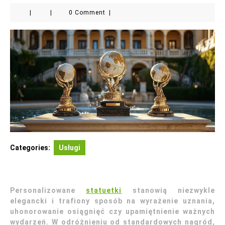
|
|
0 Comment
|
Categories:
Usługi
Personalizowane
statuetki
stanowią niezwykle
elegancki i trafiony sposób na wyrażenie uznania,
uhonorowanie osiągnięć czy upamiętnienie ważnych
wydarzeń. W odróżnieniu od standardowych nagród,