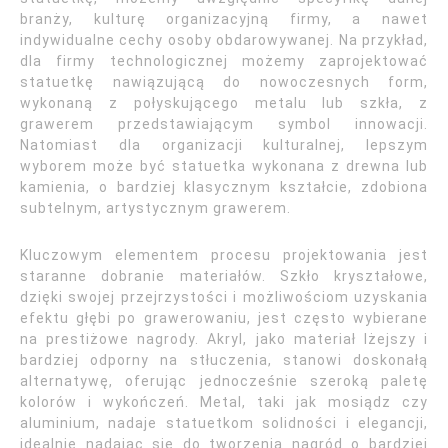
branży, kulturę organizacyjną firmy, a nawet
indywidualne cechy osoby obdarowywanej. Na przykład,
dla firmy technologicznej możemy zaprojektować
statuetkę nawiązującą do nowoczesnych form,
wykonaną z połyskującego metalu lub szkła, z
grawerem przedstawiającym symbol innowacji.
Natomiast dla organizacji kulturalnej, lepszym
wyborem może być statuetka wykonana z drewna lub
kamienia, o bardziej klasycznym kształcie, zdobiona
subtelnym, artystycznym grawerem.
Kluczowym elementem procesu projektowania jest
staranne dobranie materiałów. Szkło kryształowe,
dzięki swojej przejrzystości i możliwościom uzyskania
efektu głębi po grawerowaniu, jest często wybierane
na prestiżowe nagrody. Akryl, jako materiał lżejszy i
bardziej odporny na stłuczenia, stanowi doskonałą
alternatywę, oferując jednocześnie szeroką paletę
kolorów i wykończeń. Metal, taki jak mosiądz czy
aluminium, nadaje statuetkom solidności i elegancji,
idealnie nadając się do tworzenia nagród o bardziej