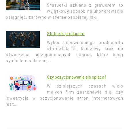
Statuetki szklane z grawerem to
wyjątkowy sposób na uhonorowanie
osiągnięć, zarówno w sferze osobistej, jak…
Statuetki producent
Wybór odpowiedniego producenta
statuetek to kluczowy krok do
stworzenia niezapomnianych nagród, które będą
symbolem sukcesu,…
Czy pozycjonowanie się opłaca?
W dzisiejszych czasach wiele
małych firm zastanawia się, czy
inwestycja w pozycjonowanie stron internetowych
jest…
Nawigacja