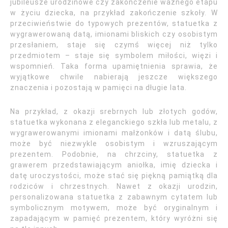
jubileusze urodzinowe czy zakończenie ważnego etapu
w życiu dziecka, na przykład zakończenie szkoły. W
przeciwieństwie do typowych prezentów, statuetka z
wygrawerowaną datą, imionami bliskich czy osobistym
przesłaniem, staje się czymś więcej niż tylko
przedmiotem – staje się symbolem miłości, więzi i
wspomnień. Taka forma upamiętnienia sprawia, że
wyjątkowe chwile nabierają jeszcze większego
znaczenia i pozostają w pamięci na długie lata.
Na przykład, z okazji srebrnych lub złotych godów,
statuetka wykonana z eleganckiego szkła lub metalu, z
wygrawerowanymi imionami małżonków i datą ślubu,
może być niezwykle osobistym i wzruszającym
prezentem. Podobnie, na chrzciny, statuetka z
grawerem przedstawiającym aniołka, imię dziecka i
datę uroczystości, może stać się piękną pamiątką dla
rodziców i chrzestnych. Nawet z okazji urodzin,
personalizowana statuetka z zabawnym cytatem lub
symbolicznym motywem, może być oryginalnym i
zapadającym w pamięć prezentem, który wyróżni się