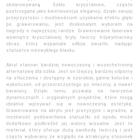
obdarowywaną. Szkło kryształowe, często
postrzegane jako kwintesencja elegancji, dzięki swojej
przejrzystości i możliwościom uzyskania efektu głębi
po grawerowaniu, jest doskonałym wyborem na
nagrody o najwyższej randze. Grawerowanie laserowe
wewnątrz kryształowej bryły tworzy trójwymiarowy
obraz, który wspaniale odbija światło, nadając
statuetce niezwykłego blasku.
Akryl stanowi bardziej nowoczesną i wszechstronną
alternatywę dla szkła. Jest on lżejszy, bardziej odporny
na stłuczenia i dostępny w szerokiej gamie kolorów i
wykończeń, od przezroczystego po mleczny, a nawet
barwiony. Dzięki temu pozwala na tworzenie
dynamicznych i oryginalnych projektów, które mogą
idealnie wpisywać się w nowoczesną estetykę.
Grawerowanie na akrylu jest precyzyjne i wyraźne, a
możliwość podświetlenia statuetki od spodu może
dodatkowo podkreślić jej walory wizualne. Jest to
materiał, który oferuje dużą swobodę twórczą i jest
często wybierany ze względu na atrakcyjny stosunek