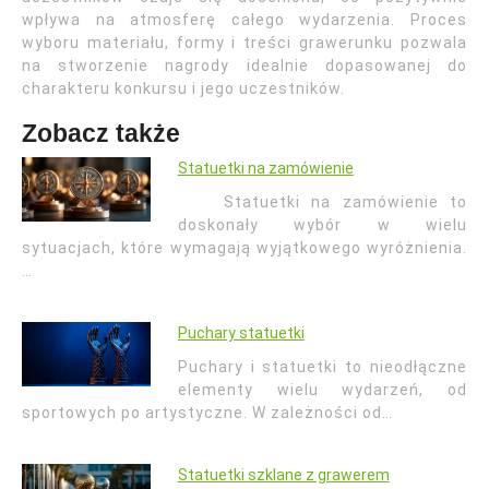
wpływa na atmosferę całego wydarzenia. Proces
wyboru materiału, formy i treści grawerunku pozwala
na stworzenie nagrody idealnie dopasowanej do
charakteru konkursu i jego uczestników.
Zobacz także
Statuetki na zamówienie
Statuetki na zamówienie to
doskonały wybór w wielu
sytuacjach, które wymagają wyjątkowego wyróżnienia.
…
Puchary statuetki
Puchary i statuetki to nieodłączne
elementy wielu wydarzeń, od
sportowych po artystyczne. W zależności od…
Statuetki szklane z grawerem