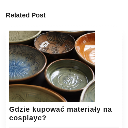
Previous
Next
post:
post:
Related Post
Gdzie kupować materiały na
Gdzie
cosplaye?
kupować