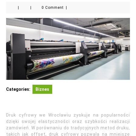
|
|
0 Comment
|
Categories:
Biznes
Druk cyfrowy we Wrocławiu zyskuje na popularności
dzięki swojej elastyczności oraz szybkości realizacji
zamówień. W porównaniu do tradycyjnych metod druku,
takich jak offset, druk cyfrowy pozwala na mniejsze