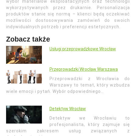
wybór materiałów eksploatacyjnych oraz technologii
wykorzystywanych przez drukarnie. Personalizacja
produktów stanie się normą – klienci będą oczekiwać
możliwości dostosowywania zamówień do swoich
indywidualnych potrzeb i preferencji estetycznych.
Zobacz także
Usługi przeprowadzkowe Wrocław
Przeprowadzki Wrocław Warszawa
Przeprowadzki z Wrocławia do
Warszawy to temat, który wzbudza
wiele emocji i pytań. Wybór odpowiedniego…
Detektyw Wrocław
Detektyw we Wrocławiu to
profesjonalista, który zajmuje się
szerokim zakresem usług związanych z