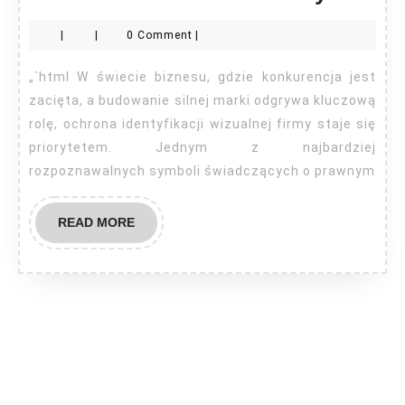
zro
|
|
0 Comment
|
zn
to
„`html W świecie biznesu, gdzie konkurencja jest
R?
zacięta, a budowanie silnej marki odgrywa kluczową
rolę, ochrona identyfikacji wizualnej firmy staje się
priorytetem. Jednym z najbardziej
rozpoznawalnych symboli świadczących o prawnym
READ
READ MORE
MORE