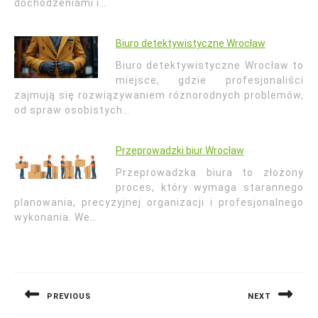
dochodzeniami i…
Biuro detektywistyczne Wrocław
Biuro detektywistyczne Wrocław to
miejsce, gdzie profesjonaliści
zajmują się rozwiązywaniem różnorodnych problemów,
od spraw osobistych…
Przeprowadzki biur Wrocław
Przeprowadzka biura to złożony
proces, który wymaga starannego
planowania, precyzyjnej organizacji i profesjonalnego
wykonania. We…
Nawigacja
wpisu
PREVIOUS
NEXT