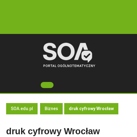
Skip
to
content
Open
Button
SOA.edu.pl
Biznes
druk cyfrowy Wrocław
druk cyfrowy Wrocław