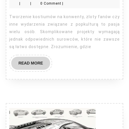
|
|
0 Comment
|
materiały
na
Tworzenie kostiumów na konwenty, zloty fanów czy
cosplaye?
inne wydarzenia związane z popkulturą to pasja
wielu osób. Skomplikowane projekty wymagają
jednak odpowiednich surowców, które nie zawsze
są łatwo dostępne. Zrozumienie, gdzie
READ
READ MORE
MORE