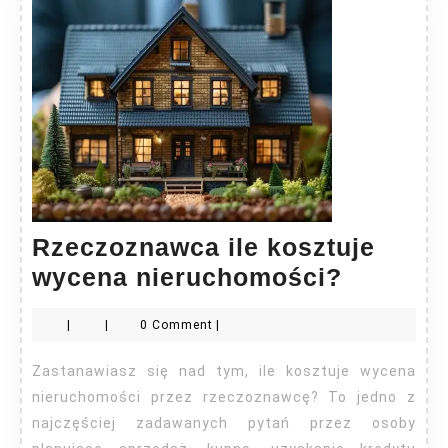
Rzeczoznawca ile kosztuje
Rzeczo
wycena nieruchomości?
ile
|
|
0 Comment
|
kosztuj
wycena
Zastanawiasz się nad tym, ile kosztuje wycena
nieruch
nieruchomości przez rzeczoznawcę? To jedno z
najczęściej zadawanych pytań przez osoby