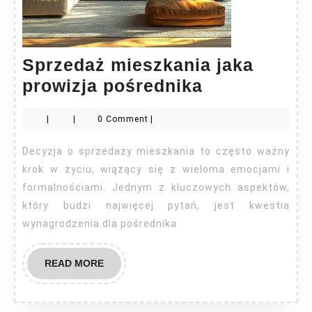
Sprzedaż mieszkania jaka
Sprzedaż
prowizja pośrednika
mieszkania
|
|
0 Comment
|
jaka
prowizja
Decyzja o sprzedaży mieszkania to często ważny
pośrednika
krok w życiu, wiążący się z wieloma emocjami i
formalnościami. Jednym z kluczowych aspektów,
który budzi najwięcej pytań, jest kwestia
wynagrodzenia dla pośrednika
READ
READ MORE
MORE