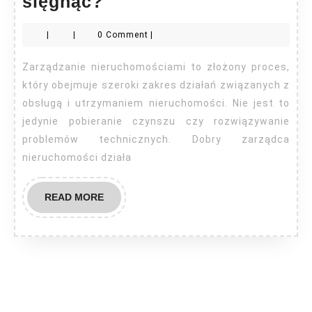
Zarządzanie
sięgnąć?
nieruchomościami
|
|
0 Comment
|
–
na
Zarządzanie nieruchomościami to złożony proces,
czym
który obejmuje szeroki zakres działań związanych z
polega
obsługą i utrzymaniem nieruchomości. Nie jest to
jedynie pobieranie czynszu czy rozwiązywanie
i
problemów technicznych. Dobry zarządca
kiedy
nieruchomości działa
po
nie
READ
READ MORE
sięgnąć?
MORE