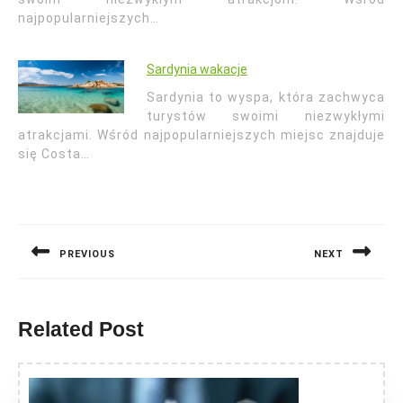
najpopularniejszych…
Sardynia wakacje
Sardynia to wyspa, która zachwyca
turystów swoimi niezwykłymi
atrakcjami. Wśród najpopularniejszych miejsc znajduje
się Costa…
Nawigacja
wpisu
PREVIOUS
NEXT
Previous
Next
post:
post:
Related Post