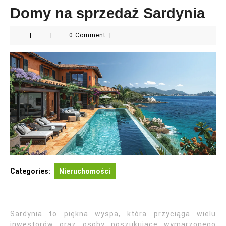
Domy na sprzedaż Sardynia
|
|
0 Comment
|
Categories:
Nieruchomości
Sardynia to piękna wyspa, która przyciąga wielu
inwestorów oraz osoby poszukujące wymarzonego