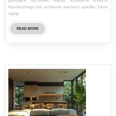
planujące sprzedaż, kupno, uzyskanie kredytu
hipotecznego lub ustalenie wartości spadku. Cena
takiej
READ
READ MORE
MORE