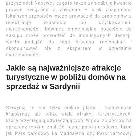
przyszłości. Nabywcy często także zaniedbują kwestie
prawne związane z zakupem – brak znajomości
lokalnych przepisów może prowadzić do problemów z
rejestracją własności lub użytkowaniem
nieruchomości. Również emocjonalne podejście do
zakupu może prowadzić do impulsywnych decyzji;
warto podejść do tego procesu racjonalnie i
skonsultować się z ekspertem w dziedzinie
nieruchomości.
Jakie są najważniejsze atrakcje
turystyczne w pobliżu domów na
sprzedaż w Sardynii
Sardynia to nie tylko piękne plaże i malownicze
krajobrazy, ale także wiele atrakcji turystycznych,
które przyciągają odwiedzających. W pobliżu domów na
sprzedaż można znaleźć liczne parki narodowe, takie
jak Park Narodowy La Maddalena czy Park Narodowy