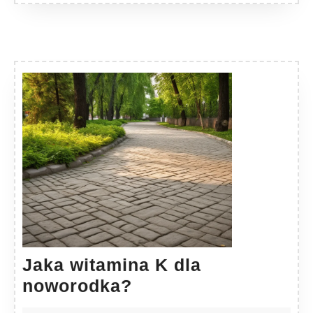
Jaka witamina K dla
Jaka
noworodka?
witamina