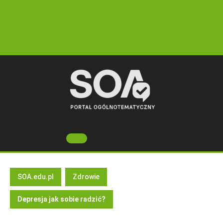
Skip
to
content
Open
Button
SOA.edu.pl
Zdrowie
Depresja jak sobie radzić?