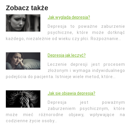
Zobacz także
Jak wyglada depresja?
Depresja to poważne zaburzenie
psychiczne, które może dotknąć
każdego, niezależnie od wieku czy płci. Rozpoznanie…
Depresja jak leczyć?
Leczenie depresji jest procesem
złożonym i wymaga indywidualnego
podejścia do pacjenta. Istnieje wiele metod, które…
Jak się objawia depresja?
Depresja jest poważnym
zaburzeniem psychicznym, które
może mieć różnorodne objawy, wpływające na
codzienne życie osoby…