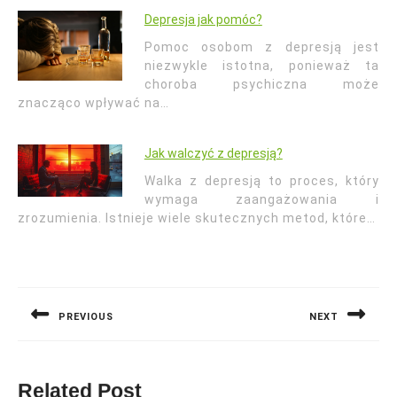
Depresja jak pomóc?
Pomoc osobom z depresją jest
niezwykle istotna, ponieważ ta
choroba psychiczna może
znacząco wpływać na…
Jak walczyć z depresją?
Walka z depresją to proces, który
wymaga zaangażowania i
zrozumienia. Istnieje wiele skutecznych metod, które…
Nawigacja
wpisu
PREVIOUS
NEXT
Previous
Next
post:
post:
Related Post