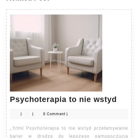
Psyc
Psychoterapia to nie wstyd
to
|
|
0 Comment
|
nie
wsty
„`html Psychoterapia to nie wstyd przełamywanie
barier w drodze do lepszego samopoczucia