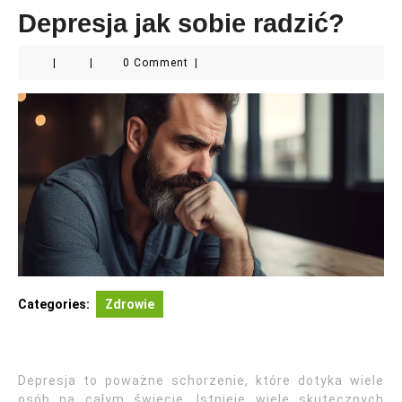
Depresja jak sobie radzić?
|
|
0 Comment
|
Categories:
Zdrowie
Depresja to poważne schorzenie, które dotyka wiele
osób na całym świecie. Istnieje wiele skutecznych