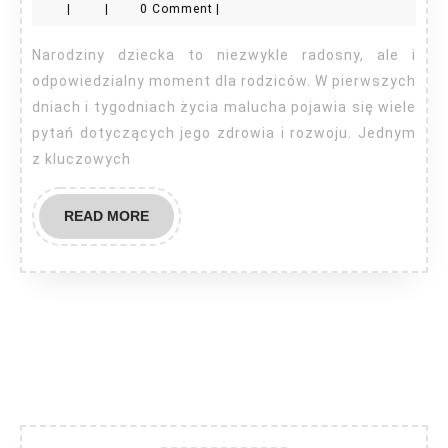
|
|
0 Comment
|
K
dla
Narodziny dziecka to niezwykle radosny, ale i
noworodka?
odpowiedzialny moment dla rodziców. W pierwszych
dniach i tygodniach życia malucha pojawia się wiele
pytań dotyczących jego zdrowia i rozwoju. Jednym
z kluczowych
READ
READ MORE
MORE