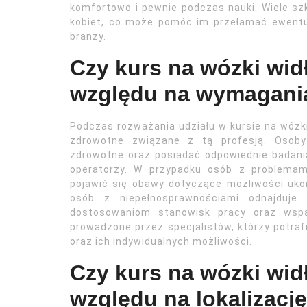
komfortowo i pewnie podczas nauki. Wiele szk
kobiet, co może pomóc im przełamać ewentu
branży.
Czy kurs na wózki wid
względu na wymagani
Podczas rozważania udziału w kursie na wóz
zdrowotne związane z tą profesją. Osoby
zdrowotne oraz posiadać odpowiednie badania
operatorzy. W przypadku osób z problemam
pojawić się obawy dotyczące możliwości ukoń
osób z niepełnosprawnościami odnajduje
dostosowaniom stanowisk pracy oraz wspa
prowadzone przez specjalistów, którzy potra
oraz ich indywidualnych możliwości.
Czy kurs na wózki wid
względu na lokalizacj