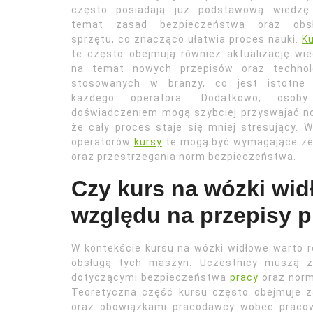
często posiadają już podstawową wiedzę
temat zasad bezpieczeństwa oraz obsł
sprzętu, co znacząco ułatwia proces nauki.
K
te często obejmują również aktualizację wi
na temat nowych przepisów oraz technolo
stosowanych w branży, co jest istotne 
każdego operatora. Dodatkowo, osob
doświadczeniem mogą szybciej przyswajać now
że cały proces staje się mniej stresujący.
operatorów
kursy
te mogą być wymagające ze
oraz przestrzegania norm bezpieczeństwa.
Czy kurs na wózki wid
względu na przepisy 
W kontekście kursu na wózki widłowe warto 
obsługą tych maszyn. Uczestnicy muszą z
dotyczącymi bezpieczeństwa
pracy
oraz norm
Teoretyczna część kursu często obejmuje z
oraz obowiązkami pracodawcy wobec pracow