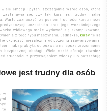
 wiele emocji i pytań, szczególnie wśród osób, które
b zastanawia się, czy taki kurs jest trudny i jakie
a. Warto zaznaczyć, że poziom trudności kursu może
predyspozycji uczestnika oraz jego wcześniejszego
a wózka widłowego może wydawać się skomplikowana,
 czynienia z tego typu maszynami. Jednakże,
kursy
te są
ł je ukończyć, niezależnie od poziomu zaawansowania.
orii, jak i praktyki, co pozwala na lepsze zrozumienie
 bezpiecznej obsługi. Wiele szkół oferuje również
eć trudności z przyswajaniem wiedzy lub potrzebują
łowe jest trudny dla osób
ie w
ymi
być
y te