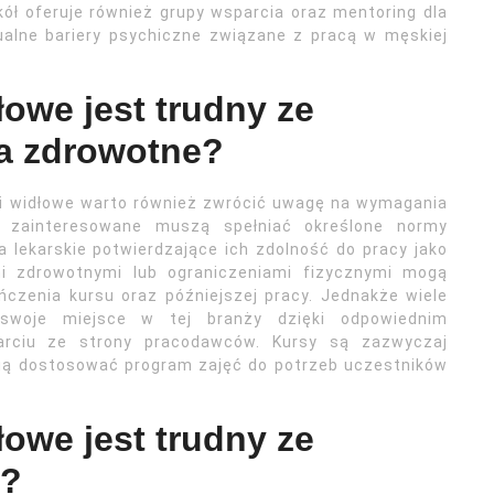
ół oferuje również grupy wsparcia oraz mentoring dla
alne bariery psychiczne związane z pracą w męskiej
łowe jest trudny ze
a zdrowotne?
ki widłowe warto również zwrócić uwagę na wymagania
 zainteresowane muszą spełniać określone normy
 lekarskie potwierdzające ich zdolność do pracy jako
i zdrowotnymi lub ograniczeniami fizycznymi mogą
czenia kursu oraz późniejszej pracy. Jednakże wiele
 swoje miejsce w tej branży dzięki odpowiednim
rciu ze strony pracodawców. Kursy są zazwyczaj
fią dostosować program zajęć do potrzeb uczestników
łowe jest trudny ze
ę?