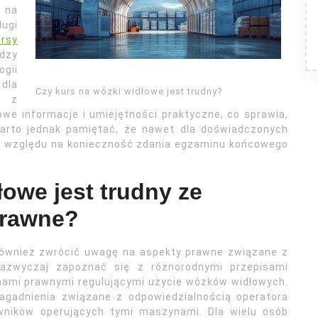
 na
ugi
ursy
edzy
gii
dla
Czy kurs na wózki widłowe jest trudny?
y z
e informacje i umiejętności praktyczne, co sprawia,
 Warto jednak pamiętać, że nawet dla doświadczonych
 względu na konieczność zdania egzaminu końcowego
łowe jest trudny ze
prawne?
również zwrócić uwagę na aspekty prawne związane z
azwyczaj zapoznać się z różnorodnymi przepisami
ami prawnymi regulującymi użycie wózków widłowych.
agadnienia związane z odpowiedzialnością operatora
ników operujących tymi maszynami. Dla wielu osób