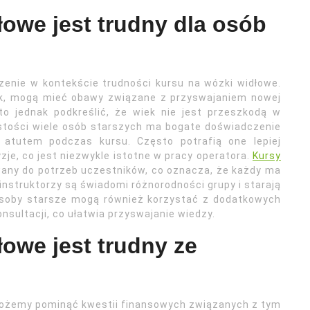
łowe jest trudny dla osób
zenie w kontekście trudności kursu na wózki widłowe.
rok, mogą mieć obawy związane z przyswajaniem nowej
to jednak podkreślić, że wiek nie jest przeszkodą w
stości wiele osób starszych ma bogate doświadczenie
tutem podczas kursu. Często potrafią one lepiej
je, co jest niezwykle istotne w pracy operatora.
Kursy
ny do potrzeb uczestników, co oznacza, że każdy ma
nstruktorzy są świadomi różnorodności grupy i starają
Osoby starsze mogą również korzystać z dodatkowych
nsultacji, co ułatwia przyswajanie wiedzy.
łowe jest trudny ze
możemy pominąć kwestii finansowych związanych z tym