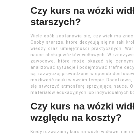
Czy kurs na wózki wid
starszych?
Wiele osób zastanawia się, czy wiek ma znac
Osoby starsze, które decydują się na taki k
wiedzy oraz umiejętności praktycznych. War
nauce obsługi wózków widłowych. W rzeczywi
zawodowe, które może okazać się cennym a
analizować sytuacje i podejmować trafne decyz
są zazwyczaj prowadzone w sposób dostosowa
możliwość nauki w swoim tempie. Dodatkowo, i
się stworzyć atmosferę sprzyjającą nauce. 
materiałów edukacyjnych lub indywidualnych ko
Czy kurs na wózki wid
względu na koszty?
Kiedy rozważamy kurs na wózki widłowe, nie 