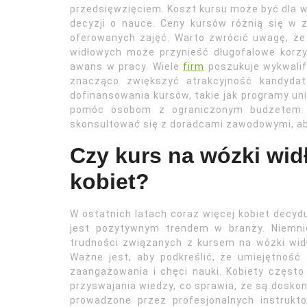
przedsięwzięciem. Koszt kursu może być dla w
decyzji o nauce. Ceny kursów różnią się w z
oferowanych zajęć. Warto zwrócić uwagę, że
widłowych może przynieść długofalowe korzyś
awans w pracy. Wiele
firm
poszukuje wykwalif
znacząco zwiększyć atrakcyjność kandydat
dofinansowania kursów, takie jak programy un
pomóc osobom z ograniczonym budżetem. D
skonsultować się z doradcami zawodowymi, ab
Czy kurs na wózki widł
kobiet?
W ostatnich latach coraz więcej kobiet decyd
jest pozytywnym trendem w branży. Niemni
trudności związanych z kursem na wózki widł
Ważne jest, aby podkreślić, że umiejętność 
zaangażowania i chęci nauki. Kobiety często
przyswajania wiedzy, co sprawia, że są doskon
prowadzone przez profesjonalnych instrukt