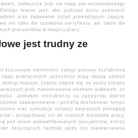
aniem, zwłaszcza jeśli nie mają one wcześniejszego
Dlatego ważne jest, aby podczas kursu poświęcić
gadnień oraz zadawanie pytań prowadzącym zajęcia.
e nie tylko dla uzyskania certyfikatu, ale także dla
nych pracowników w miejscu pracy.
łowe jest trudny ze
est kluczowym elementem całego procesu kształcenia
 zajęć praktycznych uczestnicy mają okazję zdobyć
 obsługi maszyn. Często zdarza się, że osoby biorące
s pierwszych prób manewrowania wózkiem widłowym, co
ości. Jednakże instruktorzy są zazwyczaj dobrze
poziomie zaawansowania i potrafią dostosować tempo
iczenia oraz symulacje sytuacji awaryjnych pomagają
orów i przygotować ich do realnych warunków pracy.
ię pod okiem wykwalifikowanych specjalistów, którzy
ekt dotyczących techniki jazdy czy manewrowania