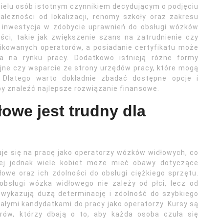
ielu osób istotnym czynnikiem decydującym o podjęciu
ależności od lokalizacji, renomy szkoły oraz zakresu
 inwestycja w zdobycie uprawnień do obsługi wózków
ci, takie jak zwiększenie szans na zatrudnienie czy
ikowanych operatorów, a posiadanie certyfikatu może
a na rynku pracy. Dodatkowo istnieją różne formy
ijne czy wsparcie ze strony urzędów pracy, które mogą
latego warto dokładnie zbadać dostępne opcje i
y znaleźć najlepsze rozwiązanie finansowe.
owe jest trudny dla
uje się na pracę jako operatorzy wózków widłowych, co
ej jednak wiele kobiet może mieć obawy dotyczące
owe oraz ich zdolności do obsługi ciężkiego sprzętu.
obsługi wózka widłowego nie zależy od płci, lecz od
 wykazują dużą determinację i zdolność do szybkiego
ałymi kandydatkami do pracy jako operatorzy. Kursy są
orów, którzy dbają o to, aby każda osoba czuła się