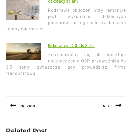
dekoracji ścian?
Podstawą obliczeń przy remoncie
jest wykonanie dokładnych
pomiarów, do tego celu trzeba użyć
taśmy mierniczej.…
Ile kosztuje OCP do 3 5t?
Zastanawiasz się, ile kosztuje
ubezpieczenie OCP przewoźnika do
3,5 tony, zwłaszcza gdy prowadzisz firmę
transportową…
Nawigacja
wpisu
PREVIOUS
NEXT
Previous
Next
post:
post:
Related Post