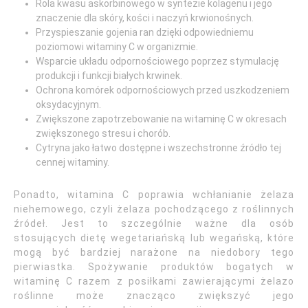
Rola kwasu askorbinowego w syntezie kolagenu i jego
znaczenie dla skóry, kości i naczyń krwionośnych.
Przyspieszanie gojenia ran dzięki odpowiedniemu
poziomowi witaminy C w organizmie.
Wsparcie układu odpornościowego poprzez stymulację
produkcji i funkcji białych krwinek.
Ochrona komórek odpornościowych przed uszkodzeniem
oksydacyjnym.
Zwiększone zapotrzebowanie na witaminę C w okresach
zwiększonego stresu i chorób.
Cytryna jako łatwo dostępne i wszechstronne źródło tej
cennej witaminy.
Ponadto, witamina C poprawia wchłanianie żelaza
niehemowego, czyli żelaza pochodzącego z roślinnych
źródeł. Jest to szczególnie ważne dla osób
stosujących dietę wegetariańską lub wegańską, które
mogą być bardziej narażone na niedobory tego
pierwiastka. Spożywanie produktów bogatych w
witaminę C razem z posiłkami zawierającymi żelazo
roślinne może znacząco zwiększyć jego