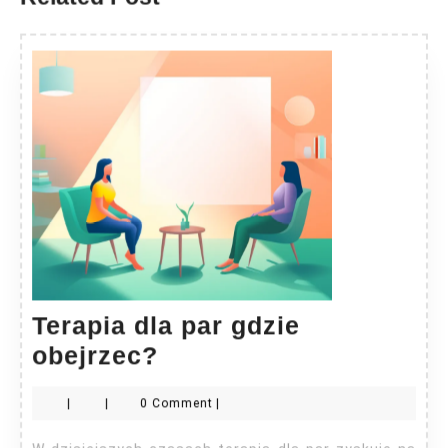
Terapia dla par gdzie
Terapia
obejrzec?
dla
|
|
0 Comment
|
par
gdzie