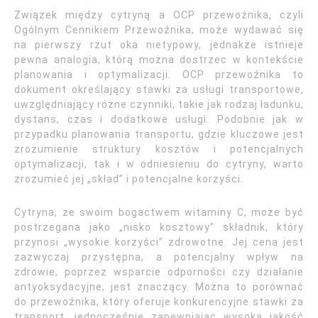
Związek między cytryną a OCP przewoźnika, czyli
Ogólnym Cennikiem Przewoźnika, może wydawać się
na pierwszy rzut oka nietypowy, jednakże istnieje
pewna analogia, którą można dostrzec w kontekście
planowania i optymalizacji. OCP przewoźnika to
dokument określający stawki za usługi transportowe,
uwzględniający różne czynniki, takie jak rodzaj ładunku,
dystans, czas i dodatkowe usługi. Podobnie jak w
przypadku planowania transportu, gdzie kluczowe jest
zrozumienie struktury kosztów i potencjalnych
optymalizacji, tak i w odniesieniu do cytryny, warto
zrozumieć jej „skład” i potencjalne korzyści.
Cytryna, ze swoim bogactwem witaminy C, może być
postrzegana jako „nisko kosztowy” składnik, który
przynosi „wysokie korzyści” zdrowotne. Jej cena jest
zazwyczaj przystępna, a potencjalny wpływ na
zdrowie, poprzez wsparcie odporności czy działanie
antyoksydacyjne, jest znaczący. Można to porównać
do przewoźnika, który oferuje konkurencyjne stawki za
transport, jednocześnie zapewniając wysoką jakość