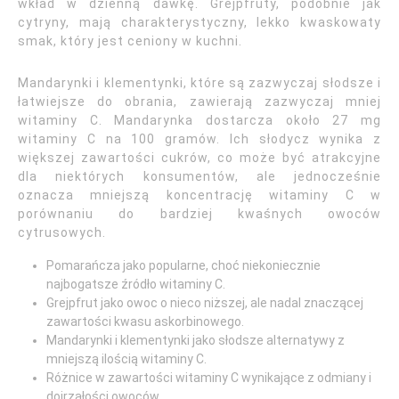
wkład w dzienną dawkę. Grejpfruty, podobnie jak
cytryny, mają charakterystyczny, lekko kwaskowaty
smak, który jest ceniony w kuchni.
Mandarynki i klementynki, które są zazwyczaj słodsze i
łatwiejsze do obrania, zawierają zazwyczaj mniej
witaminy C. Mandarynka dostarcza około 27 mg
witaminy C na 100 gramów. Ich słodycz wynika z
większej zawartości cukrów, co może być atrakcyjne
dla niektórych konsumentów, ale jednocześnie
oznacza mniejszą koncentrację witaminy C w
porównaniu do bardziej kwaśnych owoców
cytrusowych.
Pomarańcza jako popularne, choć niekoniecznie
najbogatsze źródło witaminy C.
Grejpfrut jako owoc o nieco niższej, ale nadal znaczącej
zawartości kwasu askorbinowego.
Mandarynki i klementynki jako słodsze alternatywy z
mniejszą ilością witaminy C.
Różnice w zawartości witaminy C wynikające z odmiany i
dojrzałości owoców.