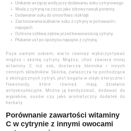
Unikanie wrzącej wody przy dodawaniu soku cytrynowego.
Woda z cytryną na czczo jako zdrowy nawyk poranny.
Dodawanie soku do smoothies i koktajli.
Zastosowania kulinarne soku z cytryny w potrawach i
napojach.
Ochrona szkliwa zębów przed kwasowością cytryny.
Płukanie ust po spożyciu napojów z cytryną.
Poza samym sokiem, warto również wykorzystywać
miąższ i skórkę cytryny. Miąższ, choć zawiera mniej
witaminy C niż sok, dostarcza błonnika i innych
cennych składników. Skórka, zwłaszcza ta pochodząca
z ekologicznych cytryn, jest bogata w olejki eteryczne i
flawonoidy, które również mają działanie
antyoksydacyjne. Można ją kandyzować, dodawać do
wypieków, sosów czy jako aromatyczny dodatek do
herbaty.
Porównanie zawartości witaminy
C w cytrynie z innymi owocami