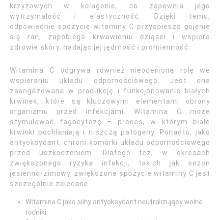
krzyżowych w kolagenie, co zapewnia jego
wytrzymałość i elastyczność. Dzięki temu,
odpowiednie spożycie witaminy C przyspiesza gojenie
się ran, zapobiega krwawieniu dziąseł i wspiera
zdrowie skóry, nadając jej jędrność i promienność.
Witamina C odgrywa również nieocenioną rolę we
wspieraniu układu odpornościowego. Jest ona
zaangażowana w produkcję i funkcjonowanie białych
krwinek, które są kluczowymi elementami obrony
organizmu przed infekcjami. Witamina C może
stymulować fagocytozę – proces, w którym białe
krwinki pochłaniają i niszczą patogeny. Ponadto, jako
antyoksydant, chroni komórki układu odpornościowego
przed uszkodzeniem. Dlatego też, w okresach
zwiększonego ryzyka infekcji, takich jak sezon
jesienno-zimowy, zwiększone spożycie witaminy C jest
szczególnie zalecane.
Witamina C jako silny antyoksydant neutralizujący wolne
rodniki.