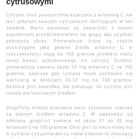
cytrusowymi
Cytryna, choć powszechnie kojarzona z witaminą C, nie
jest jedynym owocem cytrusowym obfitującym w ten
składnik. Warto porównać jej zawartość z innymi
popularnymi przedstawicielami tej grupy, aby uzyskać
pełniejszy obraz. Pomarańcze, które są często
postrzegane jako główne źródło witaminy C, w
rzeczywistości mają na 100 gramów produktu nieco
mniej kwasu askorbinowego niż cytryny. Średnio,
pomarańcza zawiera około 53 mg witaminy C na 100
gramów, podczas gdy cytryna może pochwalić się
wartością w okolicach 50-53 mg na 100 gramów.
Różnica jest niewielka, ale pokazuje, że cytryna jest
równie wartościowym źródłem.
Grejpfruty, kolejny popularny owoc cytrusowy, również
są dobrym źródłem witaminy C. W zależności od
odmiany, grejpfrut zawiera od około 31 do 42 mg
witaminy C na 100 gramów. Choć jest to nieco mniej niż
w cytrynie czy pomarańczy, nadal stanowi to znaczący