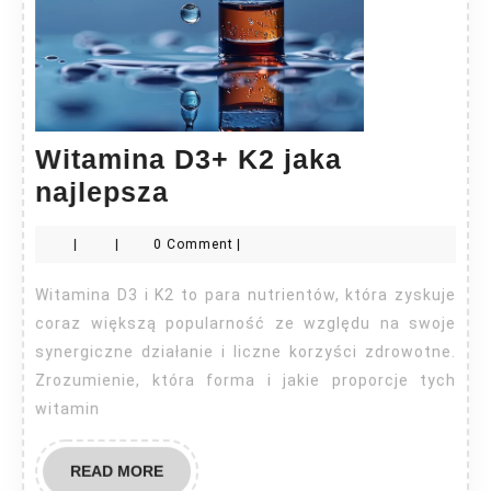
Witamina D3+ K2 jaka
Witamina
najlepsza
D3+
|
|
0 Comment
|
K2
jaka
Witamina D3 i K2 to para nutrientów, która zyskuje
najlepsza
coraz większą popularność ze względu na swoje
synergiczne działanie i liczne korzyści zdrowotne.
Zrozumienie, która forma i jakie proporcje tych
witamin
READ
READ MORE