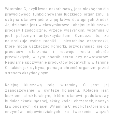
Witamina C, czyli kwas askorbinowy, jest niezbędna dla
prawidłowego funkcjonowania ludzkiego organizmu, a
cytryna stanowi jedno z jej łatwo dostępnych źródeł.
Jej działanie jest wielowymiarowe i obejmuje kluczowe
procesy fizjologiczne. Przede wszystkim, witamina C
jest potężnym antyoksydantem. Oznacza to, że
neutralizuje wolne rodniki – niestabilne cząsteczki,
które mogą uszkadzać komórki, przyczyniając się do
procesów starzenia i rozwoju wielu chorób
przewlekłych, w tym chorób serca czy nowotworów.
Regularne spożywanie produktów bogatych w witaminę
C, takich jak cytryna, pomaga chronić organizm przed
stresem oksydacyjnym.
Kolejną kluczową rolą witaminy C jest jej
zaangażowanie w syntezę kolagenu. Kolagen jest
białkiem strukturalnym, które stanowi podstawowy
budulec tkanki łącznej, skóry, kości, chrząstek, naczyń
krwionośnych i dziąseł. Witamina C jest kofaktorem dla
enzymów odpowiedzialnych za tworzenie wiązań