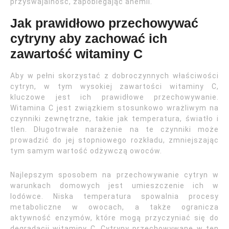
przyswajalność, zapobiegając anemii.
Jak prawidłowo przechowywać
cytryny aby zachować ich
zawartość witaminy C
Aby w pełni skorzystać z dobroczynnych właściwości
cytryn, w tym wysokiej zawartości witaminy C,
kluczowe jest ich prawidłowe przechowywanie.
Witamina C jest związkiem stosunkowo wrażliwym na
czynniki zewnętrzne, takie jak temperatura, światło i
tlen. Długotrwałe narażenie na te czynniki może
prowadzić do jej stopniowego rozkładu, zmniejszając
tym samym wartość odżywczą owoców.
Najlepszym sposobem na przechowywanie cytryn w
warunkach domowych jest umieszczenie ich w
lodówce. Niska temperatura spowalnia procesy
metaboliczne w owocach, a także ogranicza
aktywność enzymów, które mogą przyczyniać się do
degradacji witaminy C. Cytryny przechowywane w ten