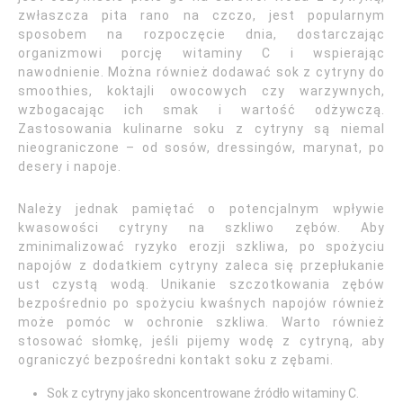
zwłaszcza pita rano na czczo, jest popularnym
sposobem na rozpoczęcie dnia, dostarczając
organizmowi porcję witaminy C i wspierając
nawodnienie. Można również dodawać sok z cytryny do
smoothies, koktajli owocowych czy warzywnych,
wzbogacając ich smak i wartość odżywczą.
Zastosowania kulinarne soku z cytryny są niemal
nieograniczone – od sosów, dressingów, marynat, po
desery i napoje.
Należy jednak pamiętać o potencjalnym wpływie
kwasowości cytryny na szkliwo zębów. Aby
zminimalizować ryzyko erozji szkliwa, po spożyciu
napojów z dodatkiem cytryny zaleca się przepłukanie
ust czystą wodą. Unikanie szczotkowania zębów
bezpośrednio po spożyciu kwaśnych napojów również
może pomóc w ochronie szkliwa. Warto również
stosować słomkę, jeśli pijemy wodę z cytryną, aby
ograniczyć bezpośredni kontakt soku z zębami.
Sok z cytryny jako skoncentrowane źródło witaminy C.