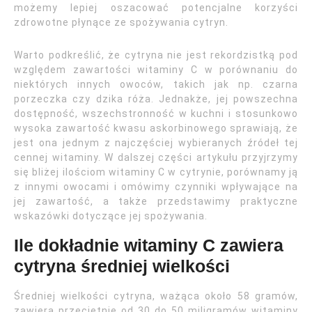
możemy lepiej oszacować potencjalne korzyści
zdrowotne płynące ze spożywania cytryn.
Warto podkreślić, że cytryna nie jest rekordzistką pod
względem zawartości witaminy C w porównaniu do
niektórych innych owoców, takich jak np. czarna
porzeczka czy dzika róża. Jednakże, jej powszechna
dostępność, wszechstronność w kuchni i stosunkowo
wysoka zawartość kwasu askorbinowego sprawiają, że
jest ona jednym z najczęściej wybieranych źródeł tej
cennej witaminy. W dalszej części artykułu przyjrzymy
się bliżej ilościom witaminy C w cytrynie, porównamy ją
z innymi owocami i omówimy czynniki wpływające na
jej zawartość, a także przedstawimy praktyczne
wskazówki dotyczące jej spożywania.
Ile dokładnie witaminy C zawiera
cytryna średniej wielkości
Średniej wielkości cytryna, ważąca około 58 gramów,
zawiera przeciętnie od 30 do 50 miligramów witaminy