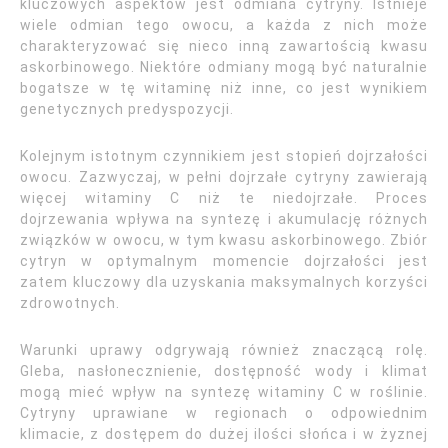
kluczowych aspektów jest odmiana cytryny. Istnieje
wiele odmian tego owocu, a każda z nich może
charakteryzować się nieco inną zawartością kwasu
askorbinowego. Niektóre odmiany mogą być naturalnie
bogatsze w tę witaminę niż inne, co jest wynikiem
genetycznych predyspozycji.
Kolejnym istotnym czynnikiem jest stopień dojrzałości
owocu. Zazwyczaj, w pełni dojrzałe cytryny zawierają
więcej witaminy C niż te niedojrzałe. Proces
dojrzewania wpływa na syntezę i akumulację różnych
związków w owocu, w tym kwasu askorbinowego. Zbiór
cytryn w optymalnym momencie dojrzałości jest
zatem kluczowy dla uzyskania maksymalnych korzyści
zdrowotnych.
Warunki uprawy odgrywają również znaczącą rolę.
Gleba, nasłonecznienie, dostępność wody i klimat
mogą mieć wpływ na syntezę witaminy C w roślinie.
Cytryny uprawiane w regionach o odpowiednim
klimacie, z dostępem do dużej ilości słońca i w żyznej