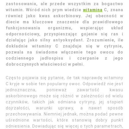
zastosowania, ale przede wszystkim za bogactwo
witamin. Wśród nich prym wiedzie
witamina
C, znana
również jako kwas askorbinowy. Jej obecność w
diecie ma kluczowe znaczenie dla prawidłowego
funkcjonowania organizmu, wspierając układ
odpornościowy, przyspieszając gojenie się ran i
działając jako silny antyoksydant. Zrozumienie, ile
dokładnie witaminy C znajduje się w cytrynie,
pozwala na świadome włączenie tego owocu do
codziennego jadłospisu i czerpanie z jego
dobroczynnych właściwości w pełni.
Często pojawia się pytanie, ile tak naprawdę witaminy
C kryje w sobie ten popularny owoc. Odpowiedź nie jest
jednoznaczna, ponieważ zawartość kwasu
askorbinowego może się różnić w zależności od wielu
czynników, takich jak odmiana cytryny, jej stopień
dojrzałości, warunki uprawy, a nawet sposób
przechowywania. Niemniej jednak, można podać pewne
uśrednione wartości, które stanowią dobry punkt
odniesienia. Dowiadując się więcej o tych parametrach,