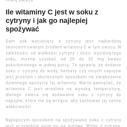
miarę świeże.
Ile witaminy C jest w soku z
cytryny i jak go najlepiej
spożywać
Sam sok wyciśnięty z cytryny jest najbardziej
skoncentrowanym źródłem witaminy C w tym owocu. W
zależności od wielkości cytryny i ilości wyciśniętego
soku, można uzyskać od 20 do 30 mg kwasu
askorbinowego w jednej porcji. To sprawia, że dodanie
soku z cytryny do wody, herbaty czy innych napojów
jest prostym i skutecznym sposobem na zwiększenie
dziennego spożycia tej witaminy. Warto pamiętać, że
witamina C jest wrażliwa na wysoką temperaturę,
dlatego zaleca się dodawanie soku z cytryny do
napojów, które nie są wrzące, aby zachować jej cenne
właściwości.
Najlepszym sposobem na spożywanie soku z cytryny
jest oczywiście picie go na surowo. Woda z cytryną,