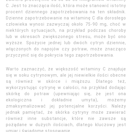
C. Jest to znacząca ilość, która może stanowić istotny
procent dziennego zapotrzebowania na ten składnik.
Dzienne zapotrzebowanie na witaminę C dla dorosłego
człowieka wynosi zazwyczaj około 75-90 mg, choć w
niektórych sytuacjach, na przykład podczas choroby
lub w okresach zwiększonego stresu, może być ono
wyższe. Spożycie jednej lub dwóch cytryn dziennie,
włączonych do napojów czy potraw, może znacząco
przyczynić się do pokrycia tego zapotrzebowania.
Warto zaznaczyć, że większość witaminy C znajduje
się w soku cytrynowym, ale jej niewielkie ilości obecne
są również w skórce i miąższu. Dlatego też,
wykorzystując cytrynę w całości, na przykład dodając
skórkę do potraw (upewniając się, że jest ona
ekologiczna i dokładnie umyta), możemy
zmaksymalizować jej potencjalne korzyści. Należy
jednak pamiętać, że skórka cytryny może zawierać
również inne substancje, które nie zawsze są
pożądane w dużych ilościach, dlatego kluczowy jest
umiar i świadome stosowanie.