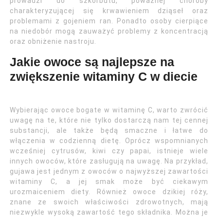
prowadzi do szkorbutu, poważnej choroby
charakteryzującej się krwawieniem dziąseł oraz
problemami z gojeniem ran. Ponadto osoby cierpiące
na niedobór mogą zauważyć problemy z koncentracją
oraz obniżenie nastroju.
Jakie owoce są najlepsze na
zwiększenie witaminy C w diecie
Wybierając owoce bogate w witaminę C, warto zwrócić
uwagę na te, które nie tylko dostarczą nam tej cennej
substancji, ale także będą smaczne i łatwe do
włączenia w codzienną dietę. Oprócz wspomnianych
wcześniej cytrusów, kiwi czy papai, istnieje wiele
innych owoców, które zasługują na uwagę. Na przykład,
gujawa jest jednym z owoców o najwyższej zawartości
witaminy C, a jej smak może być ciekawym
urozmaiceniem diety. Również owoce dzikiej róży,
znane ze swoich właściwości zdrowotnych, mają
niezwykle wysoką zawartość tego składnika. Można je