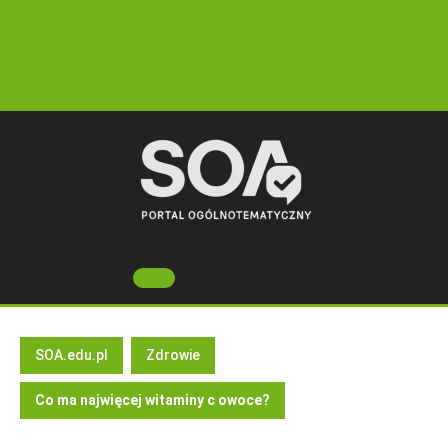
Skip
to
content
Open
Button
SOA.edu.pl
Zdrowie
Co ma najwięcej witaminy c owoce?