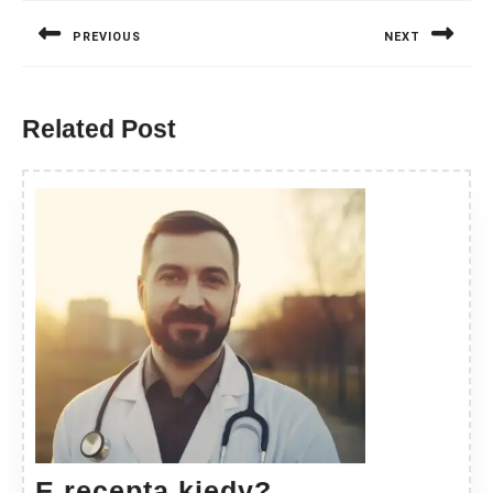
wpisu
PREVIOUS
NEXT
Previous
Next
post:
post:
Related Post
E
E recepta kiedy?