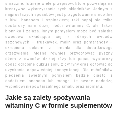
smaczne. Istnieje wiele przepisów, które pozwalają na
kreatywne wykorzystanie tych składników. Jednym z
najprostszych sposobów jest przygotowanie smoothie
z kiwi, bananem i szpinakiem; taki napój nie tylko
dostarczy nam dużej ilości witaminy C, ale także
błonnika i żelaza. Innym pomysłem może być sałatka
owocowa składająca się z różnych owoców
sezonowych – truskawek, malin oraz pomarańczy –
skropiona sokiem z limonki dla dodatkowego
orzeźwienia. Można również przygotować pyszny
dżem z owoców dzikiej róży lub papai; wystarczy
dodać odrobinę cukru i soku z cytryny oraz gotować do
uzyskania odpowiedniej konsystencji. Dla miłośników
pieczenia świetnym pomysłem będzie ciasto z
dodatkiem ananasa lub mango; te owoce nadadzą
wypiekowi niepowtarzalnego smaku oraz aromatu.
Jakie są zalety spożywania
witaminy C w formie suplementów