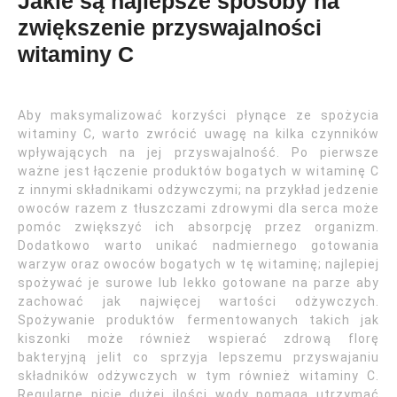
Jakie są najlepsze sposoby na
zwiększenie przyswajalności
witaminy C
Aby maksymalizować korzyści płynące ze spożycia
witaminy C, warto zwrócić uwagę na kilka czynników
wpływających na jej przyswajalność. Po pierwsze
ważne jest łączenie produktów bogatych w witaminę C
z innymi składnikami odżywczymi; na przykład jedzenie
owoców razem z tłuszczami zdrowymi dla serca może
pomóc zwiększyć ich absorpcję przez organizm.
Dodatkowo warto unikać nadmiernego gotowania
warzyw oraz owoców bogatych w tę witaminę; najlepiej
spożywać je surowe lub lekko gotowane na parze aby
zachować jak najwięcej wartości odżywczych.
Spożywanie produktów fermentowanych takich jak
kiszonki może również wspierać zdrową florę
bakteryjną jelit co sprzyja lepszemu przyswajaniu
składników odżywczych w tym również witaminy C.
Regularne picie dużej ilości wody pomaga utrzymać