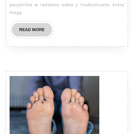
pacjentów w radzeniu sobie z trudnościami, które
mogą
READ
READ MORE
MORE