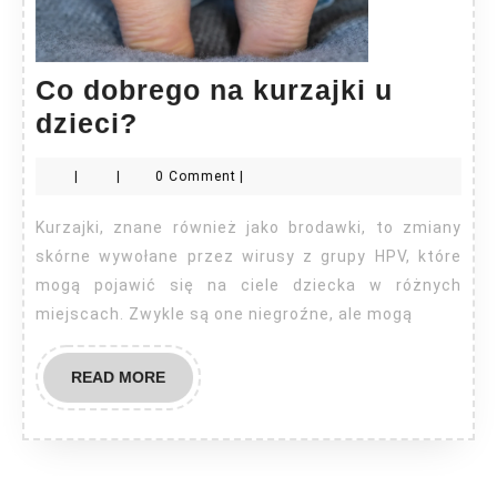
Co dobrego na kurzajki u
Co
dzieci?
dobrego
|
|
0 Comment
|
na
kurzajki
Kurzajki, znane również jako brodawki, to zmiany
u
skórne wywołane przez wirusy z grupy HPV, które
dzieci?
mogą pojawić się na ciele dziecka w różnych
miejscach. Zwykle są one niegroźne, ale mogą
READ
READ MORE
MORE