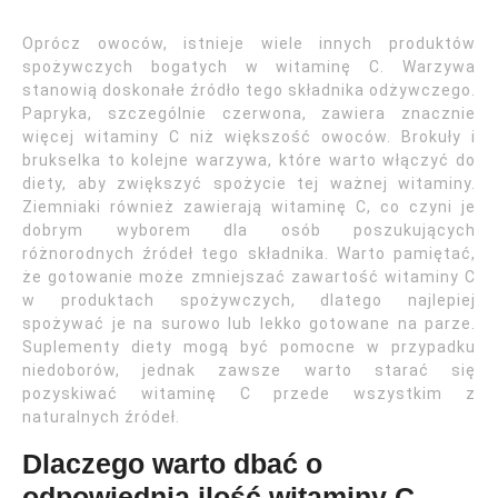
Oprócz owoców, istnieje wiele innych produktów
spożywczych bogatych w witaminę C. Warzywa
stanowią doskonałe źródło tego składnika odżywczego.
Papryka, szczególnie czerwona, zawiera znacznie
więcej witaminy C niż większość owoców. Brokuły i
brukselka to kolejne warzywa, które warto włączyć do
diety, aby zwiększyć spożycie tej ważnej witaminy.
Ziemniaki również zawierają witaminę C, co czyni je
dobrym wyborem dla osób poszukujących
różnorodnych źródeł tego składnika. Warto pamiętać,
że gotowanie może zmniejszać zawartość witaminy C
w produktach spożywczych, dlatego najlepiej
spożywać je na surowo lub lekko gotowane na parze.
Suplementy diety mogą być pomocne w przypadku
niedoborów, jednak zawsze warto starać się
pozyskiwać witaminę C przede wszystkim z
naturalnych źródeł.
Dlaczego warto dbać o
odpowiednią ilość witaminy C