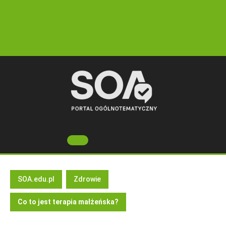
Skip
to
content
Open
Button
SOA.edu.pl
Zdrowie
Co to jest terapia małżeńska?