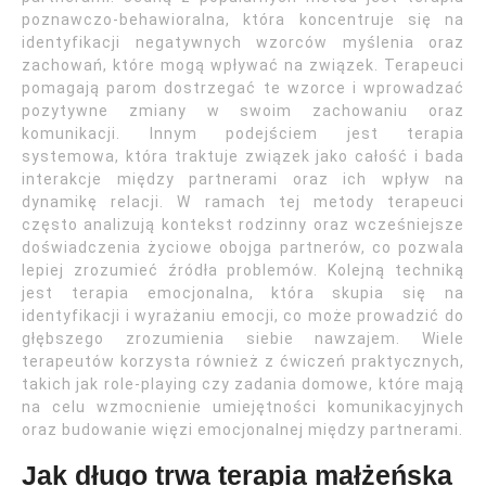
poznawczo-behawioralna, która koncentruje się na
identyfikacji negatywnych wzorców myślenia oraz
zachowań, które mogą wpływać na związek. Terapeuci
pomagają parom dostrzegać te wzorce i wprowadzać
pozytywne zmiany w swoim zachowaniu oraz
komunikacji. Innym podejściem jest terapia
systemowa, która traktuje związek jako całość i bada
interakcje między partnerami oraz ich wpływ na
dynamikę relacji. W ramach tej metody terapeuci
często analizują kontekst rodzinny oraz wcześniejsze
doświadczenia życiowe obojga partnerów, co pozwala
lepiej zrozumieć źródła problemów. Kolejną techniką
jest terapia emocjonalna, która skupia się na
identyfikacji i wyrażaniu emocji, co może prowadzić do
głębszego zrozumienia siebie nawzajem. Wiele
terapeutów korzysta również z ćwiczeń praktycznych,
takich jak role-playing czy zadania domowe, które mają
na celu wzmocnienie umiejętności komunikacyjnych
oraz budowanie więzi emocjonalnej między partnerami.
Jak długo trwa terapia małżeńska