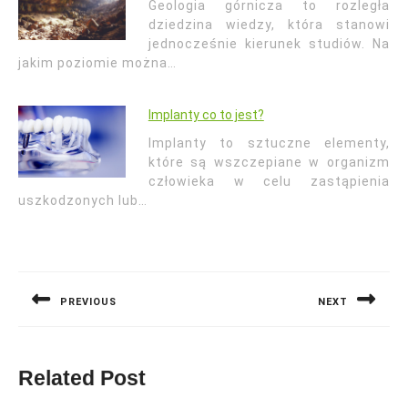
Geologia górnicza to rozległa
dziedzina wiedzy, która stanowi
jednocześnie kierunek studiów. Na
jakim poziomie można…
Implanty co to jest?
Implanty to sztuczne elementy,
które są wszczepiane w organizm
człowieka w celu zastąpienia
uszkodzonych lub…
Nawigacja
wpisu
PREVIOUS
NEXT
Previous
Next
post:
post:
Related Post