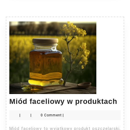
Mi
Miód faceliowy w produktach
fac
|
|
0 Comment
|
w
pro
Miód faceliowy to wyjątkowy produkt pszczelarski,