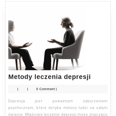
Metody
Metody leczenia depresji
leczeni
|
|
0 Comment
|
depresj
Depresja jest poważnym zaburzeniem
psychicznym, które dotyka miliony ludzi na całym
świecie. Właściwe leczenie depresji może znacząco