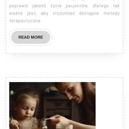
poprawić jakość życia pacjentów, dlatego tak
ważne jest, aby zrozumieć dostępne metody
terapeutyczne.
READ
READ MORE
MORE