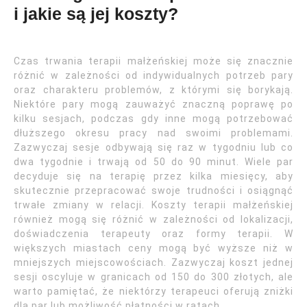
i jakie są jej koszty?
Czas trwania terapii małżeńskiej może się znacznie
różnić w zależności od indywidualnych potrzeb pary
oraz charakteru problemów, z którymi się borykają.
Niektóre pary mogą zauważyć znaczną poprawę po
kilku sesjach, podczas gdy inne mogą potrzebować
dłuższego okresu pracy nad swoimi problemami.
Zazwyczaj sesje odbywają się raz w tygodniu lub co
dwa tygodnie i trwają od 50 do 90 minut. Wiele par
decyduje się na terapię przez kilka miesięcy, aby
skutecznie przepracować swoje trudności i osiągnąć
trwałe zmiany w relacji. Koszty terapii małżeńskiej
również mogą się różnić w zależności od lokalizacji,
doświadczenia terapeuty oraz formy terapii. W
większych miastach ceny mogą być wyższe niż w
mniejszych miejscowościach. Zazwyczaj koszt jednej
sesji oscyluje w granicach od 150 do 300 złotych, ale
warto pamiętać, że niektórzy terapeuci oferują zniżki
dla par lub możliwość płatności w ratach.