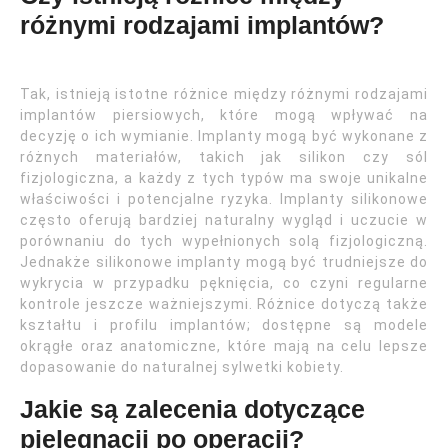
różnymi rodzajami implantów?
Tak, istnieją istotne różnice między różnymi rodzajami
implantów piersiowych, które mogą wpływać na
decyzję o ich wymianie. Implanty mogą być wykonane z
różnych materiałów, takich jak silikon czy sól
fizjologiczna, a każdy z tych typów ma swoje unikalne
właściwości i potencjalne ryzyka. Implanty silikonowe
często oferują bardziej naturalny wygląd i uczucie w
porównaniu do tych wypełnionych solą fizjologiczną.
Jednakże silikonowe implanty mogą być trudniejsze do
wykrycia w przypadku pęknięcia, co czyni regularne
kontrole jeszcze ważniejszymi. Różnice dotyczą także
kształtu i profilu implantów; dostępne są modele
okrągłe oraz anatomiczne, które mają na celu lepsze
dopasowanie do naturalnej sylwetki kobiety.
Jakie są zalecenia dotyczące
pielęgnacji po operacji?