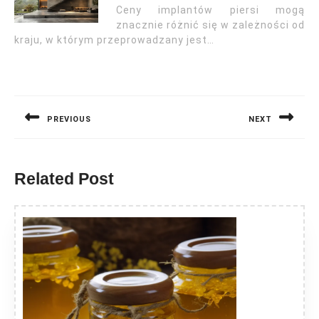
Ceny implantów piersi mogą
znacznie różnić się w zależności od
kraju, w którym przeprowadzany jest…
Nawigacja
wpisu
PREVIOUS
NEXT
Previous
Next
post:
post:
Related Post