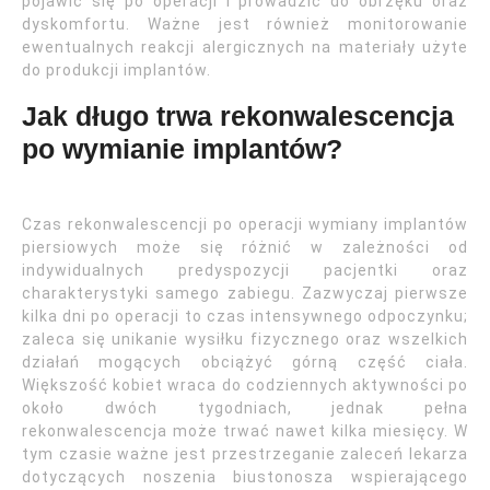
pojawić się po operacji i prowadzić do obrzęku oraz
dyskomfortu. Ważne jest również monitorowanie
ewentualnych reakcji alergicznych na materiały użyte
do produkcji implantów.
Jak długo trwa rekonwalescencja
po wymianie implantów?
Czas rekonwalescencji po operacji wymiany implantów
piersiowych może się różnić w zależności od
indywidualnych predyspozycji pacjentki oraz
charakterystyki samego zabiegu. Zazwyczaj pierwsze
kilka dni po operacji to czas intensywnego odpoczynku;
zaleca się unikanie wysiłku fizycznego oraz wszelkich
działań mogących obciążyć górną część ciała.
Większość kobiet wraca do codziennych aktywności po
około dwóch tygodniach, jednak pełna
rekonwalescencja może trwać nawet kilka miesięcy. W
tym czasie ważne jest przestrzeganie zaleceń lekarza
dotyczących noszenia biustonosza wspierającego