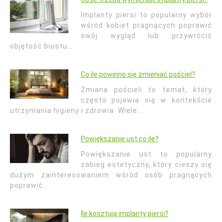
Implanty piersi to popularny wybór
wśród kobiet pragnących poprawić
swój wygląd lub przywrócić
objętość biustu…
Co ile powinno się zmieniać pościel?
Zmiana pościeli to temat, który
często pojawia się w kontekście
utrzymania higieny i zdrowia. Wiele…
Powiększanie ust co ile?
Powiększanie ust to popularny
zabieg estetyczny, który cieszy się
dużym zainteresowaniem wśród osób pragnących
poprawić…
Ile kosztują implanty piersi?