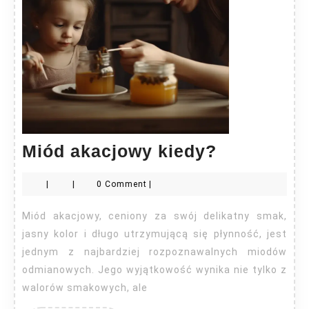
Miód
Miód akacjowy kiedy?
akacjowy
|
|
0 Comment
|
kiedy?
Miód akacjowy, ceniony za swój delikatny smak,
jasny kolor i długo utrzymującą się płynność, jest
jednym z najbardziej rozpoznawalnych miodów
odmianowych. Jego wyjątkowość wynika nie tylko z
walorów smakowych, ale