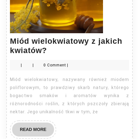
Miód wielokwiatowy z jakich
Miód
kwiatów?
wielokwiatowy
|
|
0 Comment
|
z
jakich
Miód wielokwiatowy, nazywany również miodem
kwiatów?
poliflorowym, to prawdziwy skarb natury, którego
bogactwo smaków i aromatów wynika z
różnorodności roślin, z których pszczoły zbierają
nektar. Jego unikalność tkwi w tym, że
READ
READ MORE
MORE