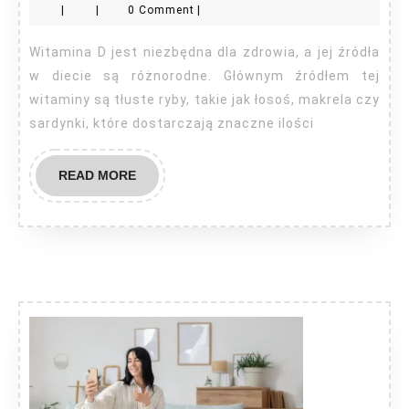
|
|
0 Comment
|
witamina
D?
Witamina D jest niezbędna dla zdrowia, a jej źródła
w diecie są różnorodne. Głównym źródłem tej
witaminy są tłuste ryby, takie jak łosoś, makrela czy
sardynki, które dostarczają znaczne ilości
READ
READ MORE
MORE