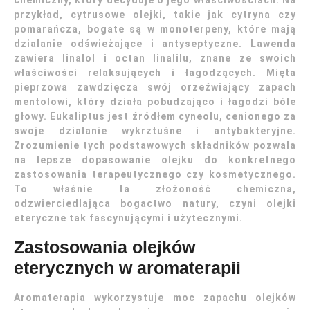
chemiczny, który decyduje o jego właściwościach. Na
przykład, cytrusowe olejki, takie jak cytryna czy
pomarańcza, bogate są w monoterpeny, które mają
działanie odświeżające i antyseptyczne. Lawenda
zawiera linalol i octan linalilu, znane ze swoich
właściwości relaksujących i łagodzących. Mięta
pieprzowa zawdzięcza swój orzeźwiający zapach
mentolowi, który działa pobudzająco i łagodzi bóle
głowy. Eukaliptus jest źródłem cyneolu, cenionego za
swoje działanie wykrztuśne i antybakteryjne.
Zrozumienie tych podstawowych składników pozwala
na lepsze dopasowanie olejku do konkretnego
zastosowania terapeutycznego czy kosmetycznego.
To właśnie ta złożoność chemiczna,
odzwierciedlająca bogactwo natury, czyni olejki
eteryczne tak fascynującymi i użytecznymi.
Zastosowania olejków
eterycznych w aromaterapii
Aromaterapia wykorzystuje moc zapachu olejków