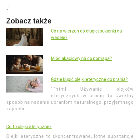
„`
Zobacz także
Co na wierzch do długiej sukienki na
wesele?
Miód akacjowy na co pomaga?
Gdzie kupić olejki eteryczne do prania?
```html Używanie olejków
eterycznych w praniu to świetny
sposób na nadanie ubraniom naturalnego, przyjemnego
zapachu…
Co to olejki eteryczne?
Olejki eteryczne to skoncentrowane, lotne substancje