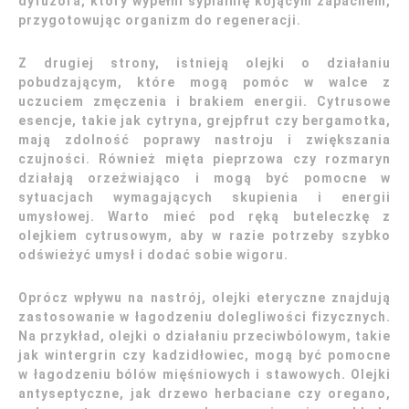
dyfuzora, który wypełni sypialnię kojącym zapachem,
przygotowując organizm do regeneracji.
Z drugiej strony, istnieją olejki o działaniu
pobudzającym, które mogą pomóc w walce z
uczuciem zmęczenia i brakiem energii. Cytrusowe
esencje, takie jak cytryna, grejpfrut czy bergamotka,
mają zdolność poprawy nastroju i zwiększania
czujności. Również mięta pieprzowa czy rozmaryn
działają orzeźwiająco i mogą być pomocne w
sytuacjach wymagających skupienia i energii
umysłowej. Warto mieć pod ręką buteleczkę z
olejkiem cytrusowym, aby w razie potrzeby szybko
odświeżyć umysł i dodać sobie wigoru.
Oprócz wpływu na nastrój, olejki eteryczne znajdują
zastosowanie w łagodzeniu dolegliwości fizycznych.
Na przykład, olejki o działaniu przeciwbólowym, takie
jak wintergrin czy kadzidłowiec, mogą być pomocne
w łagodzeniu bólów mięśniowych i stawowych. Olejki
antyseptyczne, jak drzewo herbaciane czy oregano,