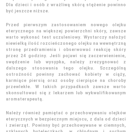
Dla dzieci i osób z wrażliwą skórą stężenie powinno
być jeszcze niższe.
Przed pierwszym zastosowaniem nowego olejku
eterycznego na większej powierzchni skóry, zawsze
warto wykonać test uczuleniowy. Wystarczy nałożyć
niewielką ilość rozcieńczonego olejku na wewnętrzną
stronę przedramienia i obserwować reakcję skóry
przez 24 godziny. Jeśli pojawi się zaczerwienienie,
swędzenie lub wysypka, należy zrezygnować z
dalszego stosowania tego olejku. Szczególną
ostrożność powinny zachować kobiety w ciąży,
karmiące piersią oraz osoby cierpiące na choroby
przewlekłe. W takich przypadkach zawsze warto
skonsultować się z lekarzem lub wykwalifikowanym
aromaterapeutą.
Należy również pamiętać o przechowywaniu olejków
eterycznych w bezpiecznym miejscu, z dala od dzieci
i zwierząt. Powinny być przechowywane w ciemnych,
szklanych buteleczkach, w chłodnym i suchym