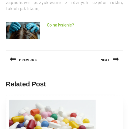
zapachowe pozyskiwane z różnych części roślin,
takich jak liście,…
Co na łysienie?
Nawigacja
wpisu
PREVIOUS
NEXT
Previous
Next
post:
post:
Related Post