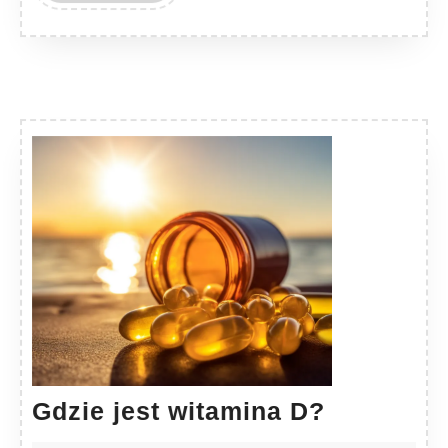
MORE
Gdzie
Gdzie jest witamina D?
jest