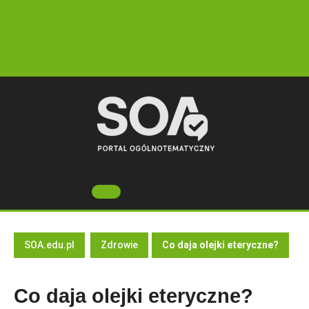
Skip
to
content
Open
Button
SOA.edu.pl
Zdrowie
Co daja olejki eteryczne?
Co daja olejki eteryczne?