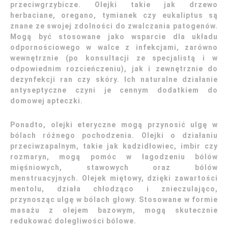
przeciwgrzybicze. Olejki takie jak drzewo
herbaciane, oregano, tymianek czy eukaliptus są
znane ze swojej zdolności do zwalczania patogenów.
Mogą być stosowane jako wsparcie dla układu
odpornościowego w walce z infekcjami, zarówno
wewnętrznie (po konsultacji ze specjalistą i w
odpowiednim rozcieńczeniu), jak i zewnętrznie do
dezynfekcji ran czy skóry. Ich naturalne działanie
antyseptyczne czyni je cennym dodatkiem do
domowej apteczki.
Ponadto, olejki eteryczne mogą przynosić ulgę w
bólach różnego pochodzenia. Olejki o działaniu
przeciwzapalnym, takie jak kadzidłowiec, imbir czy
rozmaryn, mogą pomóc w łagodzeniu bólów
mięśniowych, stawowych oraz bólów
menstruacyjnych. Olejek miętowy, dzięki zawartości
mentolu, działa chłodząco i znieczulająco,
przynosząc ulgę w bólach głowy. Stosowane w formie
masażu z olejem bazowym, mogą skutecznie
redukować dolegliwości bólowe.