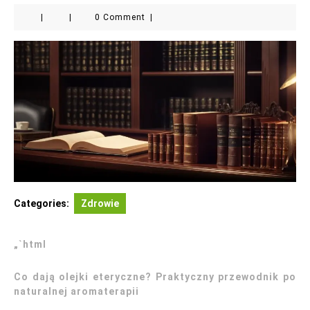
|
|
0 Comment
|
Categories:
Zdrowie
„`html
Co dają olejki eteryczne? Praktyczny przewodnik po
naturalnej aromaterapii