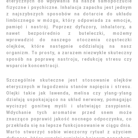
eterycznych do wpływania na nasze samopoczucie
fizyczne i psychiczne. Inhalacja zapachu jest jednym
z najszybszych sposobów na dotarcie do układu
limbicznego w mózgu, który odpowiada za emocje,
pamięć i nastrój. Poprzez dyfuzory, inhalatory, a
nawet bezpośrednio z buteleczki, możemy
wprowadzić do naszego otoczenia cząsteczki
olejków, które następnie oddziałują na nasz
organizm. To prosty, a zarazem niezwykle skuteczny
sposób na poprawę nastroju, redukcję stresu czy
wsparcie koncentracji.
Szczególnie skuteczne jest stosowanie olejków
eterycznych w łagodzeniu stanów napięcia i stresu.
Olejki takie jak lawenda, melisa czy ylang-ylang
działają uspokajająco na układ nerwowy, pomagając
wyciszyć gonitwę myśli i ułatwiając zasypianie.
Wdychanie tych aromatów przed snem może
znacząco poprawić jakość nocnego odpoczynku, co
przekłada się na lepsze funkcjonowanie w ciągu dnia.
Warto stworzyć sobie wieczorny rytuał z użyciem