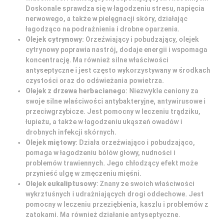
Doskonale sprawdza się w łagodzeniu stresu, napięcia
nerwowego, a także w pielęgnacji skóry, działając
łagodząco na podrażnienia i drobne oparzenia.
Olejek cytrynowy
: Orzeźwiający i pobudzający, olejek
cytrynowy poprawia nastrój, dodaje energii i wspomaga
koncentrację. Ma również silne właściwości
antyseptyczne i jest często wykorzystywany w środkach
czystości oraz do odświeżania powietrza.
Olejek z drzewa herbacianego
: Niezwykle ceniony za
swoje silne właściwości antybakteryjne, antywirusowe i
przeciwgrzybicze. Jest pomocny w leczeniu trądziku,
łupieżu, a także w łagodzeniu ukąszeń owadów i
drobnych infekcji skórnych.
Olejek miętowy
: Działa orzeźwiająco i pobudzająco,
pomaga w łagodzeniu bólów głowy, nudności i
problemów trawiennych. Jego chłodzący efekt może
przynieść ulgę w zmęczeniu mięśni.
Olejek eukaliptusowy
: Znany ze swoich właściwości
wykrztuśnych i udrażniających drogi oddechowe. Jest
pomocny w leczeniu przeziębienia, kaszlu i problemów z
zatokami. Ma również działanie antyseptyczne.