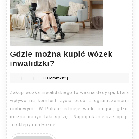
Gdzie można kupić wózek
Gdzie
inwalidzki?
można
|
|
0 Comment
|
kupić
wózek
Zakup wózka inwalidzkiego to ważna decyzja, która
inwalidzki?
wpływa na komfort życia osób z ograniczeniami
ruchowymi. W Polsce istnieje wiele miejsc, gdzie
można nabyć taki sprzęt. Najpopularniejsze opcje
to sklepy medyczne,