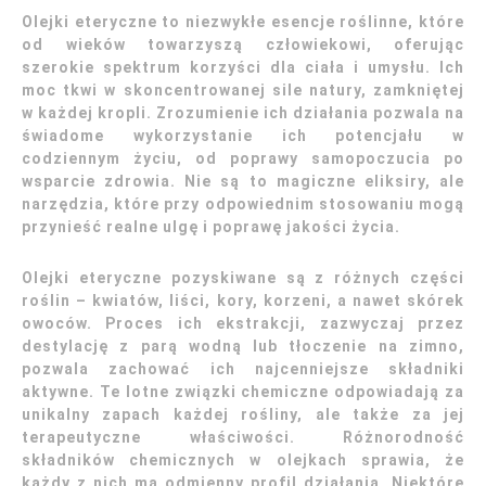
Olejki eteryczne to niezwykłe esencje roślinne, które
od wieków towarzyszą człowiekowi, oferując
szerokie spektrum korzyści dla ciała i umysłu. Ich
moc tkwi w skoncentrowanej sile natury, zamkniętej
w każdej kropli. Zrozumienie ich działania pozwala na
świadome wykorzystanie ich potencjału w
codziennym życiu, od poprawy samopoczucia po
wsparcie zdrowia. Nie są to magiczne eliksiry, ale
narzędzia, które przy odpowiednim stosowaniu mogą
przynieść realne ulgę i poprawę jakości życia.
Olejki eteryczne pozyskiwane są z różnych części
roślin – kwiatów, liści, kory, korzeni, a nawet skórek
owoców. Proces ich ekstrakcji, zazwyczaj przez
destylację z parą wodną lub tłoczenie na zimno,
pozwala zachować ich najcenniejsze składniki
aktywne. Te lotne związki chemiczne odpowiadają za
unikalny zapach każdej rośliny, ale także za jej
terapeutyczne właściwości. Różnorodność
składników chemicznych w olejkach sprawia, że
każdy z nich ma odmienny profil działania. Niektóre