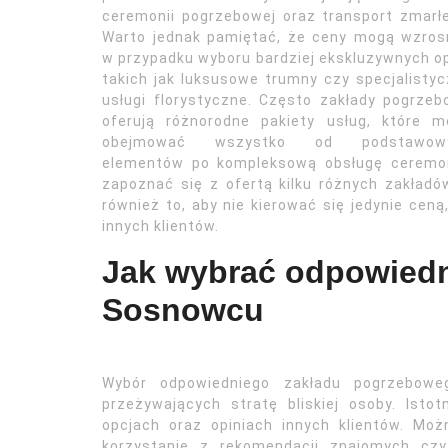
ceremonii pogrzebowej oraz transport zmarł
Warto jednak pamiętać, że ceny mogą wzros
w przypadku wyboru bardziej ekskluzywnych op
takich jak luksusowe trumny czy specjalisty
usługi florystyczne. Często zakłady pogrze
oferują różnorodne pakiety usług, które m
obejmować wszystko od podstawow
elementów po kompleksową obsługę ceremoni
zapoznać się z ofertą kilku różnych zakładó
również to, aby nie kierować się jedynie ceną
innych klientów.
Jak wybrać odpowiedn
Sosnowcu
Wybór odpowiedniego zakładu pogrzebow
przeżywających stratę bliskiej osoby. Isto
opcjach oraz opiniach innych klientów. Moż
korzystanie z rekomendacji znajomych czy