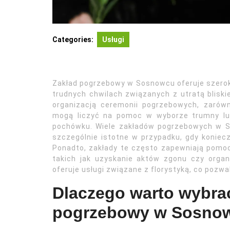
Categories:
Usługi
Zakład pogrzebowy w Sosnowcu oferuje szeroki
trudnych chwilach związanych z utratą bliski
organizacją ceremonii pogrzebowych, zarówno
mogą liczyć na pomoc w wyborze trumny lub
pochówku. Wiele zakładów pogrzebowych w 
szczególnie istotne w przypadku, gdy konieczn
Ponadto, zakłady te często zapewniają pomo
takich jak uzyskanie aktów zgonu czy orga
oferuje usługi związane z florystyką, co pozw
Dlaczego warto wybrać
pogrzebowy w Sosno