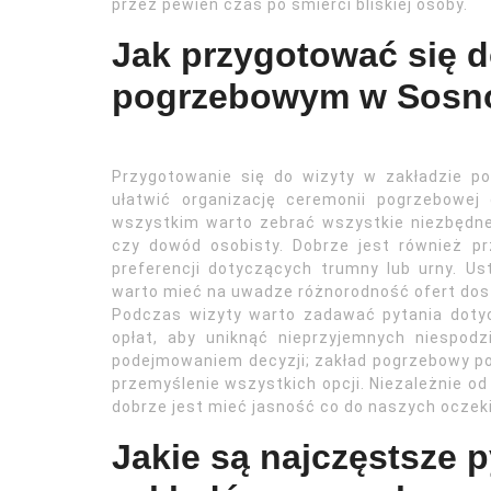
przez pewien czas po śmierci bliskiej osoby.
Jak przygotować się d
pogrzebowym w Sosn
Przygotowanie się do wizyty w zakładzie 
ułatwić organizację ceremonii pogrzebowej
wszystkim warto zebrać wszystkie niezbędne
czy dowód osobisty. Dobrze jest również p
preferencji dotyczących trumny lub urny. Us
warto mieć na uwadze różnorodność ofert dos
Podczas wizyty warto zadawać pytania doty
opłat, aby uniknąć nieprzyjemnych niespodz
podejmowaniem decyzji; zakład pogrzebowy p
przemyślenie wszystkich opcji. Niezależnie od
dobrze jest mieć jasność co do naszych oczeki
Jakie są najczęstsze 