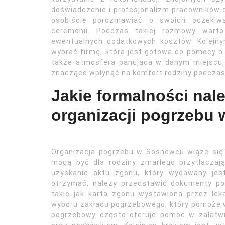
doświadczenie i profesjonalizm pracowników d
osobiście porozmawiać o swoich oczekiwa
ceremonii. Podczas takiej rozmowy wart
ewentualnych dodatkowych kosztów. Kolejn
wybrać firmę, która jest gotowa do pomocy o 
także atmosfera panująca w danym miejscu;
znacząco wpłynąć na komfort rodziny podczas 
Jakie formalności nale
organizacji pogrzebu
Organizacja pogrzebu w Sosnowcu wiąże się z
mogą być dla rodziny zmarłego przytłaczaj
uzyskanie aktu zgonu, który wydawany jes
otrzymać, należy przedstawić dokumenty p
takie jak karta zgonu wystawiona przez le
wyboru zakładu pogrzebowego, który pomoże w
pogrzebowy często oferuje pomoc w załatwi