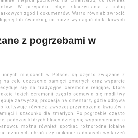
talenie miejsca pochówku na cmentarzu, co również
entów. W przypadku chęci skorzystania z usług
datkowych zgód i dokumentów. Warto również zwrócić
ligijnej lub świeckiej, co może wymagać dodatkowych
ązane z pogrzebami w
u innych miejscach w Polsce, są często związane z
ją na celu uczczenie pamięci zmarłych oraz wsparcie
ecyduje się na tradycyjne ceremonie religijne, które
trakcie takich ceremonii często odmawia się modlitwy
stępuje zazwyczaj procesja na cmentarz, gdzie odbywa
b kultywuje również zwyczaj przynoszenia kwiatów i
pamięci i szacunku dla zmarłych. Po pogrzebie często
ne, podczas których bliscy dzielą się wspomnieniami o
osnowcu można również spotkać różnorodne lokalne
enie czarnych ubrań czy unikanie radosnych wydarzeń