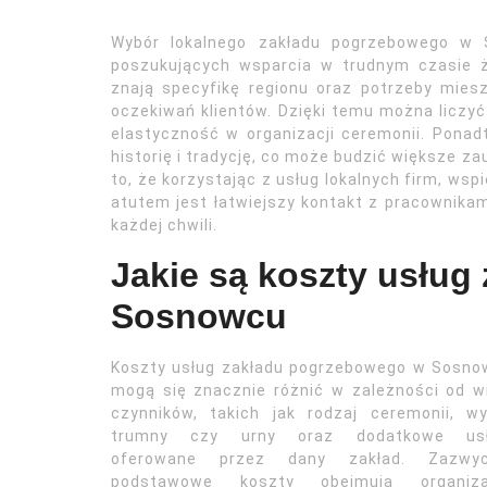
Wybór lokalnego zakładu pogrzebowego w 
poszukujących wsparcia w trudnym czasie 
znają specyfikę regionu oraz potrzeby mie
oczekiwań klientów. Dzięki temu można liczyć
elastyczność w organizacji ceremonii. Ponad
historię i tradycję, co może budzić większe z
to, że korzystając z usług lokalnych firm, wsp
atutem jest łatwiejszy kontakt z pracownika
każdej chwili.
Jakie są koszty usłu
Sosnowcu
Koszty usług zakładu pogrzebowego w Sosno
mogą się znacznie różnić w zależności od w
czynników, takich jak rodzaj ceremonii, w
trumny czy urny oraz dodatkowe usł
oferowane przez dany zakład. Zazwyc
podstawowe koszty obejmują organiza