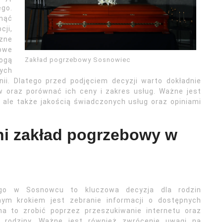
ego.
nąć
cji,
czne
bowe
Zakład pogrzebowy Sosnowiec
ogą
ych
i. Dlatego przed podjęciem decyzji warto dokładnie
w oraz porównać ich ceny i zakres usług. Ważne jest
, ale także jakością świadczonych usług oraz opiniami
i zakład pogrzebowy w
ego w Sosnowcu to kluczowa decyzja dla rodzin
tnym krokiem jest zebranie informacji o dostępnych
na to zrobić poprzez przeszukiwanie internetu oraz
 rodziny. Ważne jest również zwrócenie uwagi na