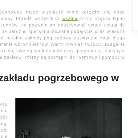
Sosnowcu może przynieść wiele korzyści dla osób
żałoby. Przede wszystkim
lokalne
firmy często lepiej
szkańców, co pozwala im dostosować swoje usługi do
 na bardziej spersonalizowane podejście oraz większą
to, lokalne zakłady pogrzebowe zazwyczaj mają długą
aufanie wśród klientów. Warto również zwrócić uwagę na
iera się lokalną społeczność oraz gospodarkę. Kolejnym
mi zakładu, którzy są dostępni do rozmowy i pomocy w
g zakładu pogrzebowego w
wcu
ielu
ybór
ugi
zaj
cję