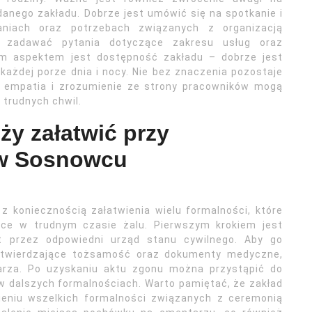
anego zakładu. Dobrze jest umówić się na spotkanie i
niach oraz potrzebach związanych z organizacją
o zadawać pytania dotyczące zakresu usług oraz
ym aspektem jest dostępność zakładu – dobrze jest
każdej porze dnia i nocy. Nie bez znaczenia pozostaje
 empatia i zrozumienie ze strony pracowników mogą
trudnych chwil.
ży załatwić przy
 w Sosnowcu
 koniecznością załatwienia wielu formalności, które
ące w trudnym czasie żalu. Pierwszym krokiem jest
t przez odpowiedni urząd stanu cywilnego. Aby go
otwierdzające tożsamość oraz dokumenty medyczne,
karza. Po uzyskaniu aktu zgonu można przystąpić do
 dalszych formalnościach. Warto pamiętać, że zakład
eniu wszelkich formalności związanych z ceremonią