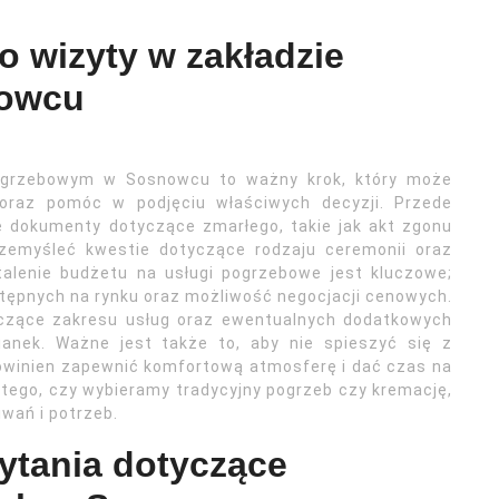
o wizyty w zakładzie
owcu
pogrzebowym w Sosnowcu to ważny krok, który może
 oraz pomóc w podjęciu właściwych decyzji. Przede
 dokumenty dotyczące zmarłego, takie jak akt zgonu
rzemyśleć kwestie dotyczące rodzaju ceremonii oraz
talenie budżetu na usługi pogrzebowe jest kluczowe;
tępnych na rynku oraz możliwość negocjacji cenowych.
czące zakresu usług oraz ewentualnych dodatkowych
ianek. Ważne jest także to, aby nie spieszyć się z
owinien zapewnić komfortową atmosferę i dać czas na
 tego, czy wybieramy tradycyjny pogrzeb czy kremację,
wań i potrzeb.
pytania dotyczące