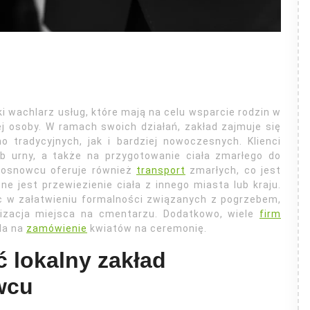
 wachlarz usług, które mają na celu wsparcie rodzin w
ej osoby. W ramach swoich działań, zakład zajmuje się
 tradycyjnych, jak i bardziej nowoczesnych. Klienci
 urny, a także na przygotowanie ciała zmarłego do
Sosnowcu oferuje również
transport
zmarłych, co jest
e jest przewiezienie ciała z innego miasta lub kraju.
c w załatwieniu formalności związanych z pogrzebem,
nizacja miejsca na cmentarzu. Dodatkowo, wiele
firm
ala na
zamówienie
kwiatów na ceremonię.
 lokalny zakład
wcu