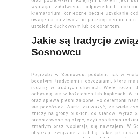
oraz pochówkiem. Kolejnym krokiem jest us
wymaga załatwienia odpowiednich dokum
krematorium, konieczne będzie uzyskanie do
uwagę na możliwość organizacji ceremonii re
ustaleń z duchownym lub celebrantem.
Jakie są tradycje zwi
Sosnowcu
Pogrzeby w Sosnowcu, podobnie jak w wiel
bogatymi tradycjami i obyczajami, które ma
rodziny w trudnych chwilach. Wiele rodzin d
odbywają się w kościołach lub kaplicach. W 
oraz śpiewa pieśni żałobne. Po ceremonii na
się pochówek. Warto zauważyć, że wiele osó
zniczy na groby bliskich, co stanowi wyraz 
organizowane są stypy, czyli spotkania rodzin
zmarłym oraz wspierają się nawzajem. W S
obyczaje związane z żałobą, takie jak nosz