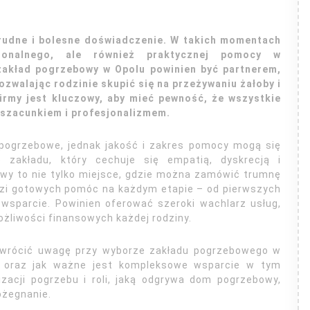
trudne i bolesne doświadczenie. W takich momentach
jonalnego, ale również praktycznej pomocy w
akład pogrzebowy w Opolu powinien być partnerem,
pozwalając rodzinie skupić się na przeżywaniu żałoby i
irmy jest kluczowy, aby mieć pewność, że wszystkie
 szacunkiem i profesjonalizmem.
i pogrzebowe, jednak jakość i zakres pomocy mogą się
e zakładu, który cechuje się empatią, dyskrecją i
wy to nie tylko miejsce, gdzie można zamówić trumnę
dzi gotowych pomóc na każdym etapie – od pierwszych
wsparcie. Powinien oferować szeroki wachlarz usług,
żliwości finansowych każdej rodziny.
o zwrócić uwagę przy wyborze zakładu pogrzebowego w
ne oraz jak ważne jest kompleksowe wsparcie w tym
zacji pogrzebu i roli, jaką odgrywa dom pogrzebowy,
ożegnanie.