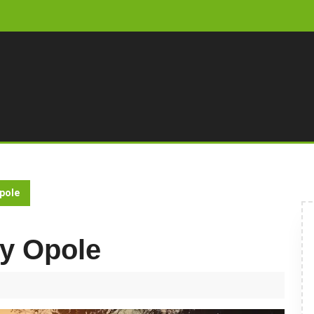
pole
y Opole