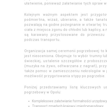
ułatwienie, ponieważ załatwianie tych spraw 
Kolejnym ważnym aspektem jest przygotow
pośmiertna, wizaż, ubieranie, a także tanato
pozwalają na godne pożegnanie w otwartej tr
ciała z miejsca zgonu do chłodni lub kaplicy, 
są karawany przystosowane do przewozu z
podczas transportu.
Organizacja samej ceremonii pogrzebowej to 
jest nieoceniona. Obejmuje to wybór trumny lu
świeckiej, ustalenie szczegółów z proboszc
(muzyka na żywo, odtwarzana z nagrań), przy
także pomoc w zamieszczeniu nekrologów w pra
możliwość przygotowania stypy po pogrzebie.
Poniżej przedstawiamy listę kluczowych us
pogrzebowy w Opolu:
Kompleksowe załatwianie formalności urzędowyc
Transport zmarłych krajowy i międzynarodowy.