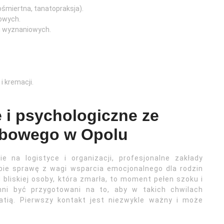
śmiertna, tanatopraksja).
bowych.
i wyznaniowych.
 kremacji.
 i psychologiczne ze
ebowego w Opolu
e na logistyce i organizacji, profesjonalne zakłady
bie sprawę z wagi wsparcia emocjonalnego dla rodzin
bliskiej osoby, która zmarła, to moment pełen szoku i
ni być przygotowani na to, aby w takich chwilach
atią. Pierwszy kontakt jest niezwykle ważny i może