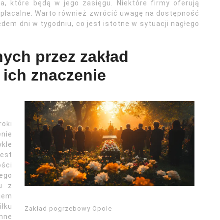
, które będą w jego zasięgu. Niektóre firmy oferują
opłacalne. Warto również zwrócić uwagę na dostępność
edem dni w tygodniu, co jest istotne w sytuacji nagłego
ych przez zakład
 ich znaczenie
oki
enie
ykle
est
ści
ego
u z
niem
łku
Zakład pogrzebowy Opole
mne