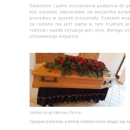
Dyskretne i pełne zrozumienia podejście do 
być cierpliwi, odpowiadać na wszystkie pytan
procedury w sposób zrozumiały. Czasami wys
że rodzina nie jest sama w tym trudnym pr
rodzina i każda sytuacja jest inna, dlatego s
oferowanego wsparcia.
zakład pogrzebowy Opole
i bezpieczeństwa, w której rodzina może skupić się na