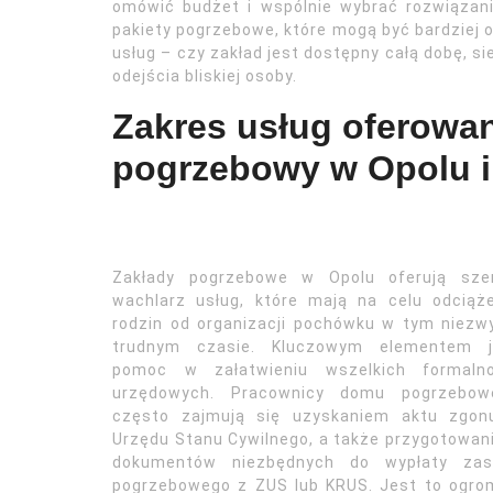
omówić budżet i wspólnie wybrać rozwiązania
pakiety pogrzebowe, które mogą być bardziej 
usług – czy zakład jest dostępny całą dobę, si
odejścia bliskiej osoby.
Zakres usług oferowan
pogrzebowy w Opolu i
Zakłady pogrzebowe w Opolu oferują szer
wachlarz usług, które mają na celu odciąż
rodzin od organizacji pochówku w tym niezw
trudnym czasie. Kluczowym elementem j
pomoc w załatwieniu wszelkich formalno
urzędowych. Pracownicy domu pogrzebow
często zajmują się uzyskaniem aktu zgon
Urzędu Stanu Cywilnego, a także przygotowa
dokumentów niezbędnych do wypłaty zasi
pogrzebowego z ZUS lub KRUS. Jest to ogro