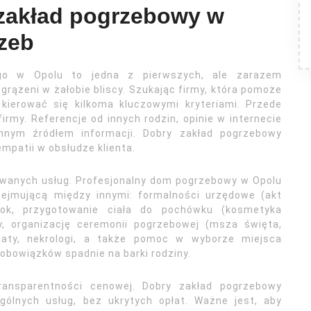
 zakład pogrzebowy w
zeb
go w Opolu to jedna z pierwszych, ale zarazem
grążeni w żałobie bliscy. Szukając firmy, która pomoże
 kierować się kilkoma kluczowymi kryteriami. Przede
irmy. Referencje od innych rodzin, opinie w internecie
nym źródłem informacji. Dobry zakład pogrzebowy
empatii w obsłudze klienta.
wanych usług. Profesjonalny dom pogrzebowy w Opolu
ejmującą między innymi: formalności urzędowe (akt
łok, przygotowanie ciała do pochówku (kosmetyka
y, organizację ceremonii pogrzebowej (msza święta,
aty, nekrologi, a także pomoc w wyborze miejsca
obowiązków spadnie na barki rodziny.
ransparentności cenowej. Dobry zakład pogrzebowy
gólnych usług, bez ukrytych opłat. Ważne jest, aby