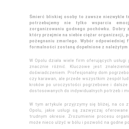
Śmierć bliskiej osoby to zawsze niezwykle 
potrzebujemy nie tylko wsparcia emoc
zorganizowaniu godnego pochówku. Dobry z
który przejmie na siebie ciężar organizacji, 
pożegnaniu zmarłego. Wybór odpowiedniej f
formalności zostaną dopełnione z należytym
W Opolu działa wiele firm oferujących usług
znacznie różnić. Kluczowe jest znalezieni
doświadczeniem. Profesjonalny dom pogrzebo
czy karawan, ale przede wszystkim zespół lu
kroków po uroczystości pogrzebowe i dalsze 
dostosowanych do indywidualnych potrzeb i mo
W tym artykule przyjrzymy się bliżej, na c
Opolu, jakie usługi są zazwyczaj oferowa
trudnym okresie. Zrozumienie procesu organi
może nieco ulżyć w bólu i pozwolić na godne p