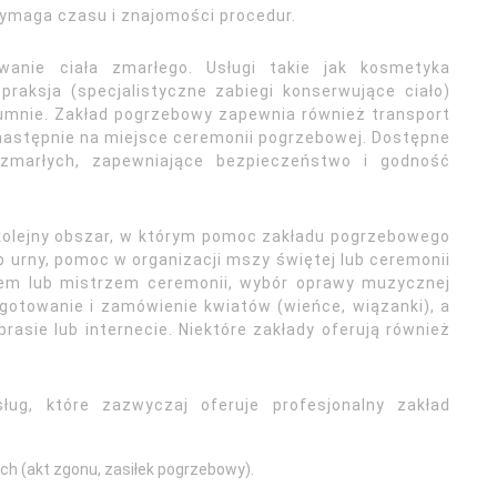
wymaga czasu i znajomości procedur.
anie ciała zmarłego. Usługi takie jak kosmetyka
praksja (specjalistyczne zabiegi konserwujące ciało)
umnie. Zakład pogrzebowy zapewnia również transport
a następnie na miejsce ceremonii pogrzebowej. Dostępne
marłych, zapewniające bezpieczeństwo i godność
kolejny obszar, w którym pomoc zakładu pogrzebowego
b urny, pomoc w organizacji mszy świętej lub ceremonii
zem lub mistrzem ceremonii, wybór oprawy muzycznej
gotowanie i zamówienie kwiatów (wieńce, wiązanki), a
sie lub internecie. Niektóre zakłady oferują również
ług, które zazwyczaj oferuje profesjonalny zakład
h (akt zgonu, zasiłek pogrzebowy).