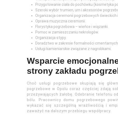
Przygotowanie ciała do pochówku (kosmetyka po
Szeroki wybór trumien, urn i akcesoriów pogrze
Organizacja ceremonii pogrzebowych świeckich 
Oprawa muzyczna ceremonii.
Florystyka pogrzebowa – wieńce i wiązanki.
Pomoc w zamieszczaniu nekrologów.
Organizacja stypy.
Doradztwo w zakresie formalności cmentarnych i
Usługi kamieniarskie związane z nagrobkami.
Wsparcie emocjonalne
strony zakładu pogrz
Choć usługi pogrzebowe skupiają się główni
pogrzebowe w Opolu coraz częściej zdają so
przeżywających żałobę. Odebranie telefonu od 
bólu. Pracownicy domu pogrzebowego powin
wykazać się szczególną wrażliwością i emp
zaważyć na dalszym przebiegu współpracy.