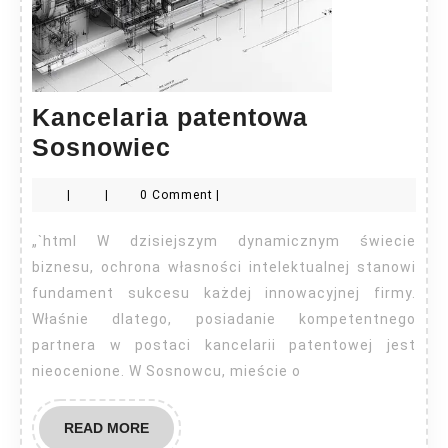
Kancelaria patentowa
Kancelaria
Sosnowiec
patentowa
|
|
0 Comment
|
Sosnowiec
„`html W dzisiejszym dynamicznym świecie
biznesu, ochrona własności intelektualnej stanowi
fundament sukcesu każdej innowacyjnej firmy.
Właśnie dlatego, posiadanie kompetentnego
partnera w postaci kancelarii patentowej jest
nieocenione. W Sosnowcu, mieście o
READ
READ MORE