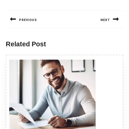
Nawigacja
wpisu
PREVIOUS
NEXT
Previous
Next
post:
post:
Related Post