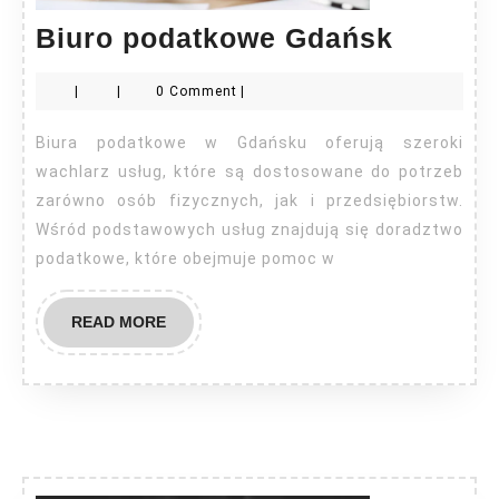
Biuro
Biuro podatkowe Gdańsk
podatk
|
|
0 Comment
|
Gdańs
Biura podatkowe w Gdańsku oferują szeroki
wachlarz usług, które są dostosowane do potrzeb
zarówno osób fizycznych, jak i przedsiębiorstw.
Wśród podstawowych usług znajdują się doradztwo
podatkowe, które obejmuje pomoc w
READ
READ MORE
MORE