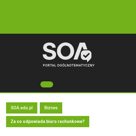
Skip
to
content
Open
Button
SOA.edu.pl
Biznes
Za co odpowiada biuro rachunkowe?