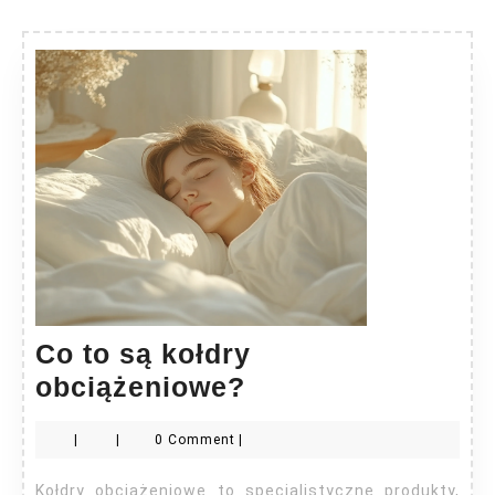
Co to są kołdry
Co
obciążeniowe?
to
|
|
0 Comment
|
są
kołdry
Kołdry obciążeniowe to specjalistyczne produkty,