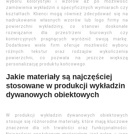
wyboru kolorystyki i wzorów aż po możliwość
zamówienia wykładzin o specyficznych wymiarach czy
kształtach. Klienci mogą również zdecydować się na
nadrukowanie własnych wzorów lub logo firmy na
powierzchni wykładziny, co stanowi doskonałe
rozwiązanie dla przestrzeni biurowych czy
komercyjnych pragnących wyróżnić swoją markę.
Dodatkowo wiele firm oferuje możliwość wyboru
różnych tekstur oraz rodzajów wykończenia
powierzchni, co pozwala na jeszcze większą
personalizację produktu końcowego.
Jakie materiały są najczęściej
stosowane w produkcji wykładzin
dywanowych obiektowych
W produkcji wykładzin dywanowych obiektowych
stosuje się różnorodne materiały, które mają kluczowe
znaczenie dla ich trwałości oraz funkcjonalności.