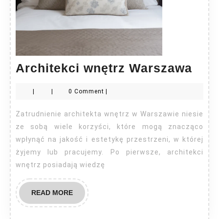
Arch
Architekci wnętrz Warszawa
wnę
|
|
0 Comment
|
War
Zatrudnienie architekta wnętrz w Warszawie niesie
ze sobą wiele korzyści, które mogą znacząco
wpłynąć na jakość i estetykę przestrzeni, w której
żyjemy lub pracujemy. Po pierwsze, architekci
wnętrz posiadają wiedzę
READ
READ MORE
MORE