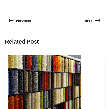
Nawigacja
wpisu
PREVIOUS
NEXT
Previous
Next
post:
post:
Related Post