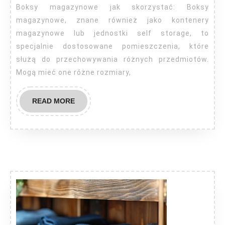
skorzystać
Boksy magazynowe jak skorzystać: Boksy
magazynowe, znane również jako kontenery
magazynowe lub jednostki self storage, to
specjalnie dostosowane pomieszczenia, które
służą do przechowywania różnych przedmiotów.
Mogą mieć one różne rozmiary,
READ
READ MORE
MORE