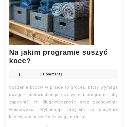
Na jakim programie suszyć
Na
koce?
jakim
|
|
0 Comment
|
programie
suszyć
Suszenie koców w pralce to proces, który wymaga
koce?
uwagi i odpowiedniego ustawienia programu, aby
zapewnić ich długowieczność oraz zachowanie
właściwości. Wybierając program do suszenia
koców, warto zwrócić uwagę na kilka