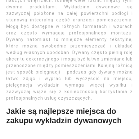
naszych wnętrzach, istnieje wiele różnic między tymi
dwoma produktami. Wykładziny dywanowe są
zazwyczaj położone na całej powierzchni podłogi i
stanowią integralną część aranżacji pomieszczenia.
Mogą być dostępne w różnych formatach i wzorach
oraz często wymagają profesjonalnego montażu.
Dywany natomiast to mniejsze elementy tekstylne,
które można swobodnie przemieszczać i układać
według własnych upodobań. Dywany często pełnią rolę
akcentu dekoracyjnego i mogą być łatwo zmieniane lub
przenoszone między pomieszczeniami. Kolejną różnicą
jest sposób pielęgnacji – podczas gdy dywany można
łatwo zdjąć i wyprać lub wyczyścić na miejscu,
pielęgnacja wykładzin wymaga więcej wysiłku i
zazwyczaj wiąże się z koniecznością korzystania z
profesjonalnych usług czyszczących.
Jakie są najlepsze miejsca do
zakupu wykładzin dywanowych