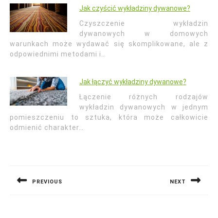
Jak czyścić wykładziny dywanowe?
Czyszczenie wykładzin
dywanowych w domowych
warunkach może wydawać się skomplikowane, ale z
odpowiednimi metodami i…
Jak łączyć wykładziny dywanowe?
Łączenie różnych rodzajów
wykładzin dywanowych w jednym
pomieszczeniu to sztuka, która może całkowicie
odmienić charakter…
Nawigacja
wpisu
PREVIOUS
NEXT
Previous
Next
post:
post: