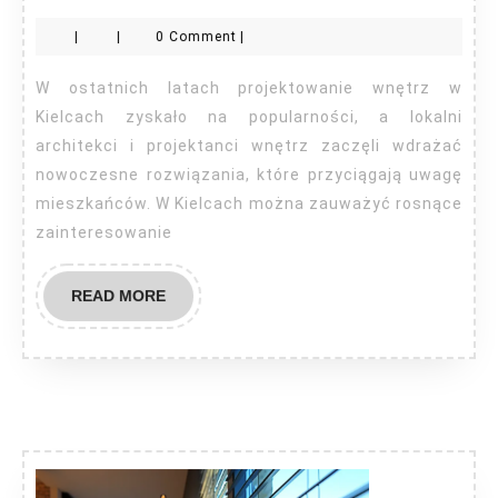
wnę
|
|
0 Comment
|
Kiel
W ostatnich latach projektowanie wnętrz w
Kielcach zyskało na popularności, a lokalni
architekci i projektanci wnętrz zaczęli wdrażać
nowoczesne rozwiązania, które przyciągają uwagę
mieszkańców. W Kielcach można zauważyć rosnące
zainteresowanie
READ
READ MORE
MORE