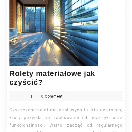
Rolety materiałowe jak
Rolety
czyścić?
materiałowe
|
|
0 Comment
|
jak
czyścić?
Czyszczenie rolet materiałowych to istotny proces,
który pozwala na zachowanie ich estetyki oraz
funkcjonalności. Warto zacząć od regularnego