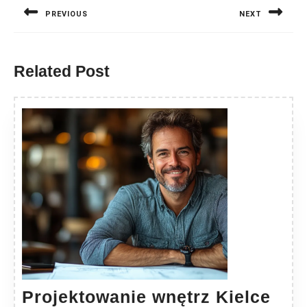
wpisu
PREVIOUS
NEXT
Previous
Next
post:
post:
Related Post
Pro
Projektowanie wnętrz Kielce