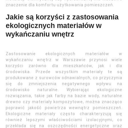
znaczenie dla komfortu użytkowania pomieszczeń.
Jakie są korzyści z zastosowania
ekologicznych materiałów w
wykańczaniu wnętrz
Zastosowanie ekologicznych materiałów w
wykańczaniu wnętrz w Warszawie przynosi wiele
korzyści zarówno dla mieszkańców, jak i dla
środowiska. Przede wszystkim materiały te są
produkowane z surowców odnawialnych, co przyczynia
się do zmniejszenia negatywnego wpływu na
środowisko naturalne. Wybierając ekologiczne
rozwiązania, takie jak farby na bazie wody, naturalne
drewno czy materiały kompozytowe, można znacząco
poprawić jakość powietrza wewnątrz pomieszczeń.
Ekologiczne materiały często charakteryzują się
również lepszymi właściwościami izolacyjnymi, co
przekłada się na oszczędności energetyczne oraz