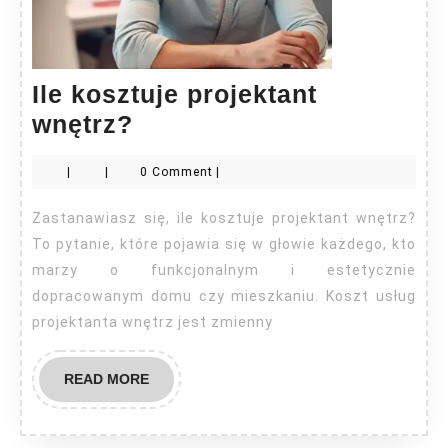
Ile kosztuje projektant
Ile
wnętrz?
kosztuje
|
|
0 Comment
|
projektant
wnętrz?
Zastanawiasz się, ile kosztuje projektant wnętrz?
To pytanie, które pojawia się w głowie każdego, kto
marzy o funkcjonalnym i estetycznie
dopracowanym domu czy mieszkaniu. Koszt usług
projektanta wnętrz jest zmienny
READ
READ MORE
MORE