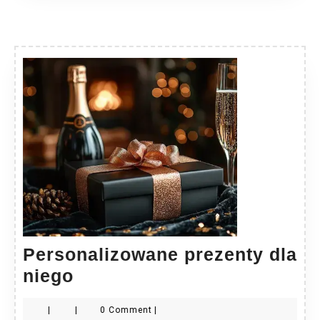
Personalizowane prezenty dla
Personalizowane
niego
prezenty
|
|
0 Comment
|
dla