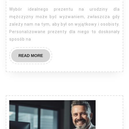
niego
Wybór idealnego prezentu na urodziny dla
mężczyzny może być wyzwaniem, zwłaszcza gdy
zależy nam na tym, aby był on wyjątkowy i osobisty.
Personalizowane prezenty dla niego to doskonały
sposób na
READ
READ MORE
MORE