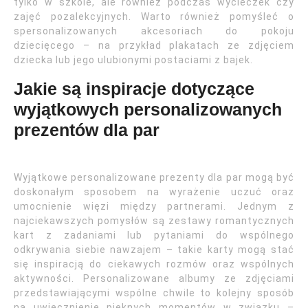
tylko w szkole, ale również podczas wycieczek czy
zajęć pozalekcyjnych. Warto również pomyśleć o
spersonalizowanych akcesoriach do pokoju
dziecięcego – na przykład plakatach ze zdjęciem
dziecka lub jego ulubionymi postaciami z bajek.
Jakie są inspiracje dotyczące
wyjątkowych personalizowanych
prezentów dla par
Wyjątkowe personalizowane prezenty dla par mogą być
doskonałym sposobem na wyrażenie uczuć oraz
umocnienie więzi między partnerami. Jednym z
najciekawszych pomysłów są zestawy romantycznych
kart z zadaniami lub pytaniami do wspólnego
odkrywania siebie nawzajem – takie karty mogą stać
się inspiracją do ciekawych rozmów oraz wspólnych
aktywności. Personalizowane albumy ze zdjęciami
przedstawiającymi wspólne chwile to kolejny sposób
na uwiecznienie pięknych momentów w związku –