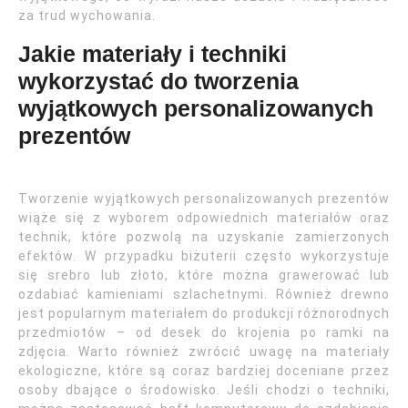
za trud wychowania.
Jakie materiały i techniki
wykorzystać do tworzenia
wyjątkowych personalizowanych
prezentów
Tworzenie wyjątkowych personalizowanych prezentów
wiąże się z wyborem odpowiednich materiałów oraz
technik, które pozwolą na uzyskanie zamierzonych
efektów. W przypadku biżuterii często wykorzystuje
się srebro lub złoto, które można grawerować lub
ozdabiać kamieniami szlachetnymi. Również drewno
jest popularnym materiałem do produkcji różnorodnych
przedmiotów – od desek do krojenia po ramki na
zdjęcia. Warto również zwrócić uwagę na materiały
ekologiczne, które są coraz bardziej doceniane przez
osoby dbające o środowisko. Jeśli chodzi o techniki,