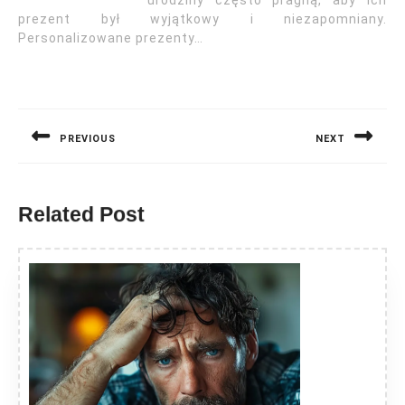
urodziny często pragną, aby ich
prezent był wyjątkowy i niezapomniany.
Personalizowane prezenty…
Nawigacja
wpisu
PREVIOUS
NEXT
Previous
Next
post:
post:
Related Post