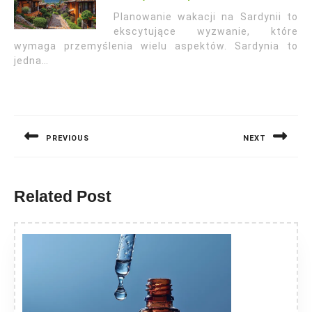
Planowanie wakacji na Sardynii to
ekscytujące wyzwanie, które
wymaga przemyślenia wielu aspektów. Sardynia to
jedna…
Nawigacja
wpisu
PREVIOUS
NEXT
Previous
Next
post:
post:
Related Post