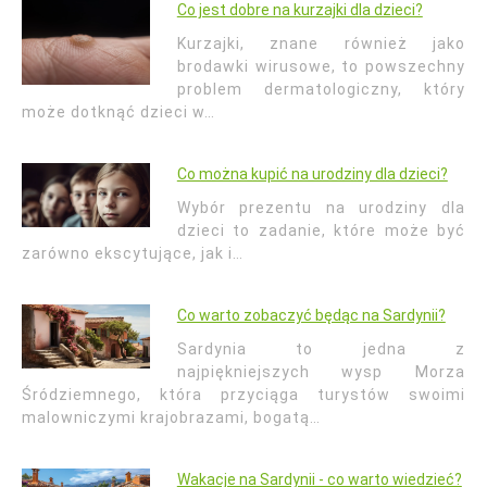
Co jest dobre na kurzajki dla dzieci?
Kurzajki, znane również jako
brodawki wirusowe, to powszechny
problem dermatologiczny, który
może dotknąć dzieci w…
Co można kupić na urodziny dla dzieci?
Wybór prezentu na urodziny dla
dzieci to zadanie, które może być
zarówno ekscytujące, jak i…
Co warto zobaczyć będąc na Sardynii?
Sardynia to jedna z
najpiękniejszych wysp Morza
Śródziemnego, która przyciąga turystów swoimi
malowniczymi krajobrazami, bogatą…
Wakacje na Sardynii - co warto wiedzieć?