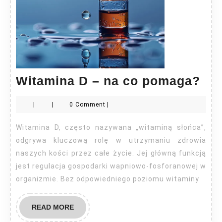
Wit
Witamina D – na co pomaga?
D
|
|
0 Comment
|
–
na
Witamina D, często nazywana „witaminą słońca”,
co
odgrywa kluczową rolę w utrzymaniu zdrowia
po
naszych kości przez całe życie. Jej główną funkcją
jest regulacja gospodarki wapniowo-fosforanowej w
organizmie. Bez odpowiedniego poziomu witaminy
READ
READ MORE
MORE