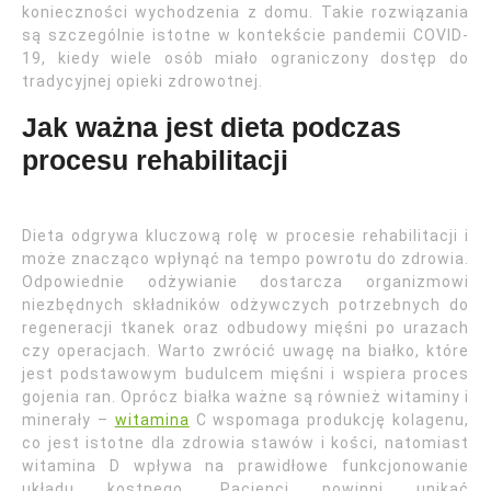
konieczności wychodzenia z domu. Takie rozwiązania
są szczególnie istotne w kontekście pandemii COVID-
19, kiedy wiele osób miało ograniczony dostęp do
tradycyjnej opieki zdrowotnej.
Jak ważna jest dieta podczas
procesu rehabilitacji
Dieta odgrywa kluczową rolę w procesie rehabilitacji i
może znacząco wpłynąć na tempo powrotu do zdrowia.
Odpowiednie odżywianie dostarcza organizmowi
niezbędnych składników odżywczych potrzebnych do
regeneracji tkanek oraz odbudowy mięśni po urazach
czy operacjach. Warto zwrócić uwagę na białko, które
jest podstawowym budulcem mięśni i wspiera proces
gojenia ran. Oprócz białka ważne są również witaminy i
minerały –
witamina
C wspomaga produkcję kolagenu,
co jest istotne dla zdrowia stawów i kości, natomiast
witamina D wpływa na prawidłowe funkcjonowanie
układu kostnego. Pacjenci powinni unikać