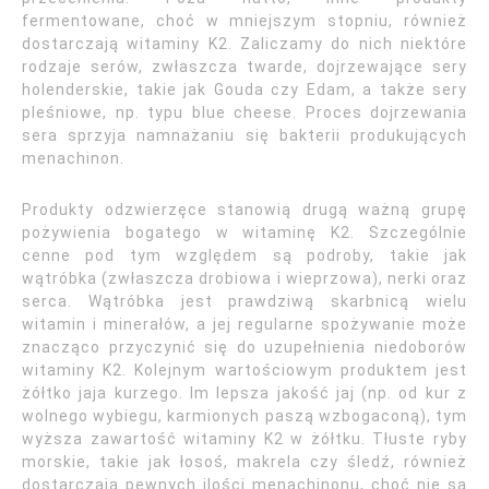
fermentowane, choć w mniejszym stopniu, również
dostarczają witaminy K2. Zaliczamy do nich niektóre
rodzaje serów, zwłaszcza twarde, dojrzewające sery
holenderskie, takie jak Gouda czy Edam, a także sery
pleśniowe, np. typu blue cheese. Proces dojrzewania
sera sprzyja namnażaniu się bakterii produkujących
menachinon.
Produkty odzwierzęce stanowią drugą ważną grupę
pożywienia bogatego w witaminę K2. Szczególnie
cenne pod tym względem są podroby, takie jak
wątróbka (zwłaszcza drobiowa i wieprzowa), nerki oraz
serca. Wątróbka jest prawdziwą skarbnicą wielu
witamin i minerałów, a jej regularne spożywanie może
znacząco przyczynić się do uzupełnienia niedoborów
witaminy K2. Kolejnym wartościowym produktem jest
żółtko jaja kurzego. Im lepsza jakość jaj (np. od kur z
wolnego wybiegu, karmionych paszą wzbogaconą), tym
wyższa zawartość witaminy K2 w żółtku. Tłuste ryby
morskie, takie jak łosoś, makrela czy śledź, również
dostarczają pewnych ilości menachinonu, choć nie są