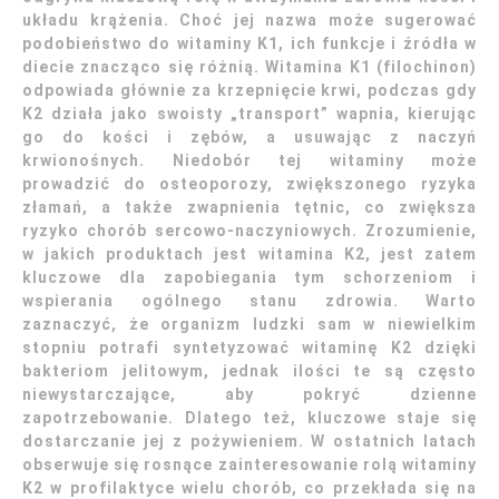
układu krążenia. Choć jej nazwa może sugerować
podobieństwo do witaminy K1, ich funkcje i źródła w
diecie znacząco się różnią. Witamina K1 (filochinon)
odpowiada głównie za krzepnięcie krwi, podczas gdy
K2 działa jako swoisty „transport” wapnia, kierując
go do kości i zębów, a usuwając z naczyń
krwionośnych. Niedobór tej witaminy może
prowadzić do osteoporozy, zwiększonego ryzyka
złamań, a także zwapnienia tętnic, co zwiększa
ryzyko chorób sercowo-naczyniowych. Zrozumienie,
w jakich produktach jest witamina K2, jest zatem
kluczowe dla zapobiegania tym schorzeniom i
wspierania ogólnego stanu zdrowia. Warto
zaznaczyć, że organizm ludzki sam w niewielkim
stopniu potrafi syntetyzować witaminę K2 dzięki
bakteriom jelitowym, jednak ilości te są często
niewystarczające, aby pokryć dzienne
zapotrzebowanie. Dlatego też, kluczowe staje się
dostarczanie jej z pożywieniem. W ostatnich latach
obserwuje się rosnące zainteresowanie rolą witaminy
K2 w profilaktyce wielu chorób, co przekłada się na