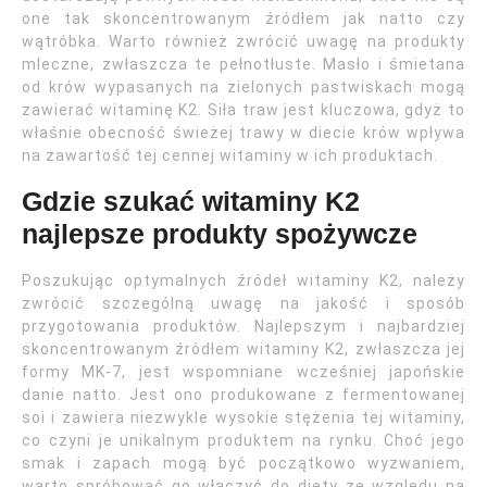
one tak skoncentrowanym źródłem jak natto czy
wątróbka. Warto również zwrócić uwagę na produkty
mleczne, zwłaszcza te pełnotłuste. Masło i śmietana
od krów wypasanych na zielonych pastwiskach mogą
zawierać witaminę K2. Siła traw jest kluczowa, gdyż to
właśnie obecność świeżej trawy w diecie krów wpływa
na zawartość tej cennej witaminy w ich produktach.
Gdzie szukać witaminy K2
najlepsze produkty spożywcze
Poszukując optymalnych źródeł witaminy K2, należy
zwrócić szczególną uwagę na jakość i sposób
przygotowania produktów. Najlepszym i najbardziej
skoncentrowanym źródłem witaminy K2, zwłaszcza jej
formy MK-7, jest wspomniane wcześniej japońskie
danie natto. Jest ono produkowane z fermentowanej
soi i zawiera niezwykle wysokie stężenia tej witaminy,
co czyni je unikalnym produktem na rynku. Choć jego
smak i zapach mogą być początkowo wyzwaniem,
warto spróbować go włączyć do diety ze względu na