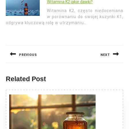
Witamina K2 jakie dawki?
Witamina K2, często niedoceniana
w porównaniu do swojej kuzynki K1,
odgrywa kluczową rolę w utrzymaniu…
Nawigacja
wpisu
PREVIOUS
NEXT
Previous
Next
post:
post:
Related Post