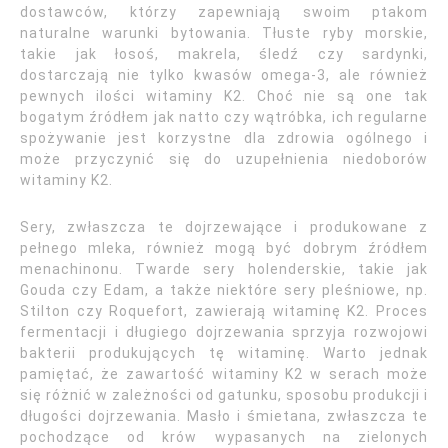
dostawców, którzy zapewniają swoim ptakom
naturalne warunki bytowania. Tłuste ryby morskie,
takie jak łosoś, makrela, śledź czy sardynki,
dostarczają nie tylko kwasów omega-3, ale również
pewnych ilości witaminy K2. Choć nie są one tak
bogatym źródłem jak natto czy wątróbka, ich regularne
spożywanie jest korzystne dla zdrowia ogólnego i
może przyczynić się do uzupełnienia niedoborów
witaminy K2.
Sery, zwłaszcza te dojrzewające i produkowane z
pełnego mleka, również mogą być dobrym źródłem
menachinonu. Twarde sery holenderskie, takie jak
Gouda czy Edam, a także niektóre sery pleśniowe, np.
Stilton czy Roquefort, zawierają witaminę K2. Proces
fermentacji i długiego dojrzewania sprzyja rozwojowi
bakterii produkujących tę witaminę. Warto jednak
pamiętać, że zawartość witaminy K2 w serach może
się różnić w zależności od gatunku, sposobu produkcji i
długości dojrzewania. Masło i śmietana, zwłaszcza te
pochodzące od krów wypasanych na zielonych