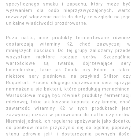
specyficznego smaku i zapachu, który może być
wyzwaniem dla osób nieprzyzwyczajonych, warto
rozważyć włączenie natto do diety ze względu na jego
unikalne właściwości prozdrowotne.
Poza natto, inne produkty fermentowane również
dostarczają witaminy K2, choć zazwyczaj w
mniejszych ilościach. Do tej grupy zaliczamy przede
wszystkim niektóre rodzaje serów. Szczególnie
wartościowe są twarde, dojrzewające sery
holenderskie, takie jak Gouda czy Edam, a także
niektóre sery pleśniowe, na przykład Stilton czy
Roquefort. Proces długiego dojrzewania sera sprzyja
namnażaniu się bakterii, które produkują menachinon.
Wartościowe mogą być również produkty fermentacji
mlekowej, takie jak kiszona kapusta czy kimchi, choć
zawartość witaminy K2 w tych produktach jest
zazwyczaj niższa w porównaniu do natto czy serów.
Niemniej jednak, ich regularne spożywanie jako dodatku
do posiłków może przyczynić się do ogólnej poprawy
stanu zdrowia jelit i dostarczenia pewnych ilości