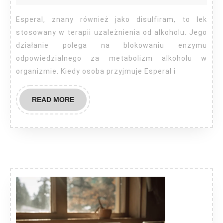
Esperal?
Esperal, znany również jako disulfiram, to lek
stosowany w terapii uzależnienia od alkoholu. Jego
działanie polega na blokowaniu enzymu
odpowiedzialnego za metabolizm alkoholu w
organizmie. Kiedy osoba przyjmuje Esperal i
READ
READ MORE
MORE