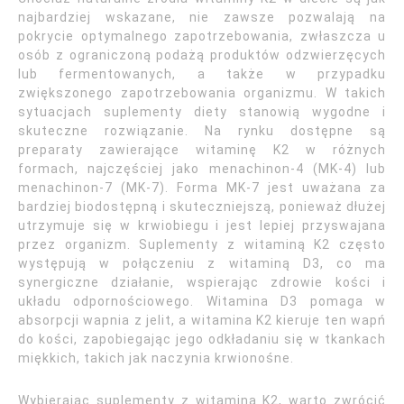
najbardziej wskazane, nie zawsze pozwalają na
pokrycie optymalnego zapotrzebowania, zwłaszcza u
osób z ograniczoną podażą produktów odzwierzęcych
lub fermentowanych, a także w przypadku
zwiększonego zapotrzebowania organizmu. W takich
sytuacjach suplementy diety stanowią wygodne i
skuteczne rozwiązanie. Na rynku dostępne są
preparaty zawierające witaminę K2 w różnych
formach, najczęściej jako menachinon-4 (MK-4) lub
menachinon-7 (MK-7). Forma MK-7 jest uważana za
bardziej biodostępną i skuteczniejszą, ponieważ dłużej
utrzymuje się w krwiobiegu i jest lepiej przyswajana
przez organizm. Suplementy z witaminą K2 często
występują w połączeniu z witaminą D3, co ma
synergiczne działanie, wspierając zdrowie kości i
układu odpornościowego. Witamina D3 pomaga w
absorpcji wapnia z jelit, a witamina K2 kieruje ten wapń
do kości, zapobiegając jego odkładaniu się w tkankach
miękkich, takich jak naczynia krwionośne.
Wybierając suplementy z witaminą K2, warto zwrócić