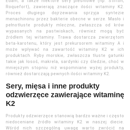
Edam, a także niektóre sery pleśniowe (np. Stilton,
Roquefort), zawierają znaczące ilości witaminy K2.
Proces długiego dojrzewania sprzyja syntezie
menachinonu przez bakterie obecne w serze. Masło i
pełnotłuste produkty mleczne, zwłaszcza od krów
wypasanych na pastwiskach, również mogą być
źródłem tej witaminy. Trawa dostarcza zwierzętom
beta-karotenu, który jest prekursorem witaminy A i
może wpływać na zawartość witaminy K2 w ich
produktach. Ryby morskie, zwłaszcza tłuste gatunki
takie jak łosoś, makrela, sardynki czy śledzie, choć w
mniejszym stopniu niż wspomniane wyżej produkty,
również dostarczają pewnych ilości witaminy K2.
Sery, mięsa i inne produkty
odzwierzęce zawierające witaminę
K2
Produkty odzwierzęce stanowią bardzo ważne i często
niedoceniane źródło witaminy K2 w naszej diecie.
Wśród nich szczególną uwagę warto zwrócić na