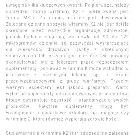
uwagę na kilka kluczowych kwestii. Po pierwsze, należy
sprawdzić formę witaminy K2 – preferowana jest
forma MK-7. Po drugie, istotne jest dawkowanie.
Zalecane dzienne spożycie witaminy K2 nie jest ściśle
określone przez wszystkie organizacje zdrowotne,
jednak badania sugerują, że dawki od 90 do 120
mikrogramów dziennie są zazwyczaj wystarczające
dla większości dorosłych. Osoby z określonymi
schorzeniami lub przyjmujące niektóre leki powinny
skonsultować się z lekarzem przed rozpoczęciem
suplementacji, ponieważ witamina K może wchodzić w
interakcje z niektórymi lekami, np. z lekami
przeciwzakrzepowymi z grupy warfaryny. Trzecim
ważnym aspektem jest jakość preparatu. Warto
wybierać suplementy od renomowanych producentów,
którzy gwarantują czystość i standaryzację swoich
produktów. Niektóre suplementy mogą być
wzbogacone o dodatkowe składniki, np. magnez czy
witaminę C, które również wspierają zdrowie kości.
Suplementacja witaminą K2 jest szczególnie zalecana