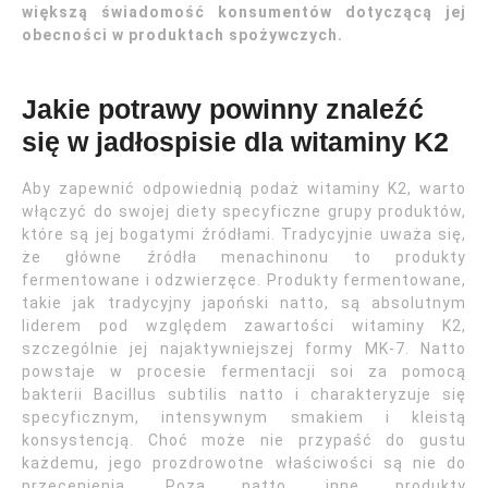
większą świadomość konsumentów dotyczącą jej
obecności w produktach spożywczych.
Jakie potrawy powinny znaleźć
się w jadłospisie dla witaminy K2
Aby zapewnić odpowiednią podaż witaminy K2, warto
włączyć do swojej diety specyficzne grupy produktów,
które są jej bogatymi źródłami. Tradycyjnie uważa się,
że główne źródła menachinonu to produkty
fermentowane i odzwierzęce. Produkty fermentowane,
takie jak tradycyjny japoński natto, są absolutnym
liderem pod względem zawartości witaminy K2,
szczególnie jej najaktywniejszej formy MK-7. Natto
powstaje w procesie fermentacji soi za pomocą
bakterii Bacillus subtilis natto i charakteryzuje się
specyficznym, intensywnym smakiem i kleistą
konsystencją. Choć może nie przypaść do gustu
każdemu, jego prozdrowotne właściwości są nie do
przecenienia. Poza natto, inne produkty