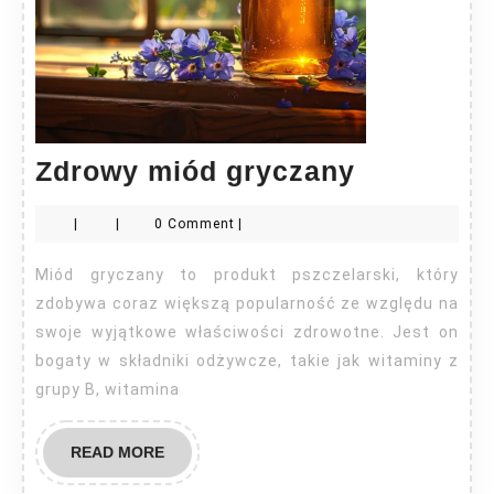
Zdrowy
Zdrowy miód gryczany
miód
|
|
0 Comment
|
gryczany
Miód gryczany to produkt pszczelarski, który
zdobywa coraz większą popularność ze względu na
swoje wyjątkowe właściwości zdrowotne. Jest on
bogaty w składniki odżywcze, takie jak witaminy z
grupy B, witamina
READ
READ MORE
MORE