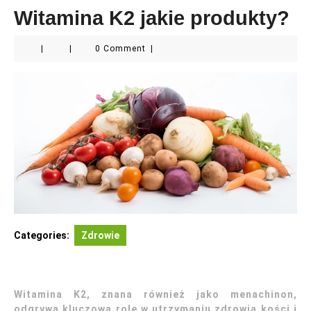
Witamina K2 jakie produkty?
|
|
0 Comment
|
Categories:
Zdrowie
Witamina K2, znana również jako menachinon,
odgrywa kluczową rolę w utrzymaniu zdrowia kości i