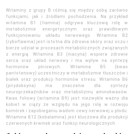
Witaminy z grupy B różnią się między sobą zarówno
funkcjami, jak i źródłami pochodzenia. Na przykład
witamina B1 (tiamina) odgrywa kluczową rolę w
metabolizmie energetycznym oraz prawidłowym
funkcjonowaniu układu nerwowego. Witamina B2
(ryboflawina) jest istotna dla zdrowia skóry oraz oczu i
bierze udział w procesach metabolicznych związanych
z energią. Witamina B3 (niacyna) wspiera zdrowie
serca oraz układ nerwowy i ma wpływ na syntezę
hormonów płciowych. Witamina B5 (kwas
pantotenowy) uczestniczy w metabolizmie tłuszczów i
białek oraz produkcji hormonów stresu. Witamina B6
(pirydoksyna) ma znaczenie dla syntezy
neuroprzekaźników oraz metabolizmu aminokwasów.
Kwas foliowy (witamina B9) jest niezwykle ważny dla
kobiet w ciąży ze względu na jego rolę w rozwoju
komórek i zapobieganiu wadom cewy nerwowej u płodu.
Witamina B12 (kobalamina) jest kluczowa dla produkcji
czerwonych krwinek oraz funkcji neurologicznych.