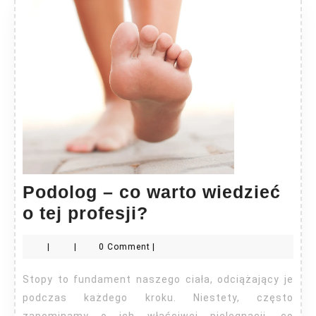
Podolog – co warto wiedzieć
Podolog
o tej profesji?
–
|
|
0 Comment
|
co
warto
Stopy to fundament naszego ciała, odciążający je
wiedzieć
podczas każdego kroku. Niestety, często