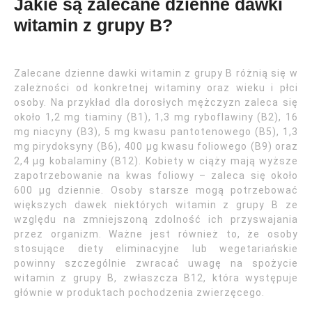
Jakie są zalecane dzienne dawki
witamin z grupy B?
Zalecane dzienne dawki witamin z grupy B różnią się w
zależności od konkretnej witaminy oraz wieku i płci
osoby. Na przykład dla dorosłych mężczyzn zaleca się
około 1,2 mg tiaminy (B1), 1,3 mg ryboflawiny (B2), 16
mg niacyny (B3), 5 mg kwasu pantotenowego (B5), 1,3
mg pirydoksyny (B6), 400 µg kwasu foliowego (B9) oraz
2,4 µg kobalaminy (B12). Kobiety w ciąży mają wyższe
zapotrzebowanie na kwas foliowy – zaleca się około
600 µg dziennie. Osoby starsze mogą potrzebować
większych dawek niektórych witamin z grupy B ze
względu na zmniejszoną zdolność ich przyswajania
przez organizm. Ważne jest również to, że osoby
stosujące diety eliminacyjne lub wegetariańskie
powinny szczególnie zwracać uwagę na spożycie
witamin z grupy B, zwłaszcza B12, która występuje
głównie w produktach pochodzenia zwierzęcego.