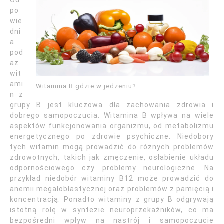
Od
po
wie
dni
a
pod
aż
wit
ami
Witamina B gdzie w jedzeniu?
n z
grupy B jest kluczowa dla zachowania zdrowia i
dobrego samopoczucia. Witamina B wpływa na wiele
aspektów funkcjonowania organizmu, od metabolizmu
energetycznego po zdrowie psychiczne. Niedobory
tych witamin mogą prowadzić do różnych problemów
zdrowotnych, takich jak zmęczenie, osłabienie układu
odpornościowego czy problemy neurologiczne. Na
przykład niedobór witaminy B12 może prowadzić do
anemii megaloblastycznej oraz problemów z pamięcią i
koncentracją. Ponadto witaminy z grupy B odgrywają
istotną rolę w syntezie neuroprzekaźników, co ma
bezpośredni wpływ na nastrój i samopoczucie