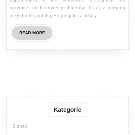
o
zapominamy o ich właściwej pielęgnacji, co
prowadzi do licznych problemów. Tutaj z pomocą
tej
przychodzi podolog – specjalista, który
profesji?
READ
READ MORE
MORE
Kategorie
Biznes