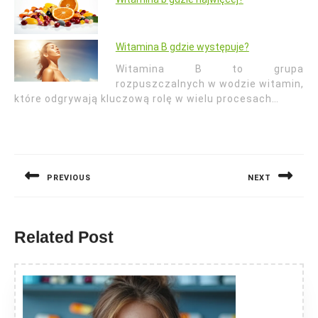
Witamina B gdzie występuje?
Witamina B to grupa
rozpuszczalnych w wodzie witamin,
które odgrywają kluczową rolę w wielu procesach…
Nawigacja
wpisu
PREVIOUS
NEXT
Previous
Next
post:
post:
Related Post