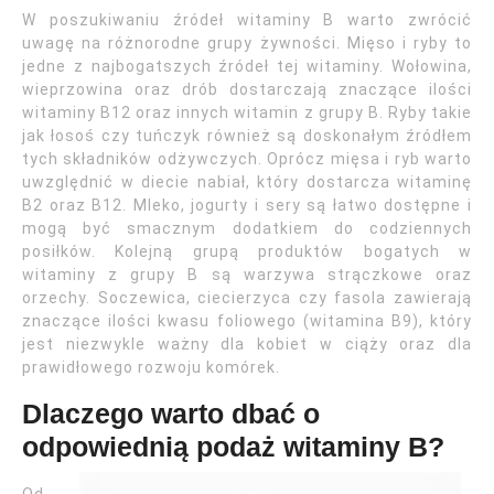
W poszukiwaniu źródeł witaminy B warto zwrócić
uwagę na różnorodne grupy żywności. Mięso i ryby to
jedne z najbogatszych źródeł tej witaminy. Wołowina,
wieprzowina oraz drób dostarczają znaczące ilości
witaminy B12 oraz innych witamin z grupy B. Ryby takie
jak łosoś czy tuńczyk również są doskonałym źródłem
tych składników odżywczych. Oprócz mięsa i ryb warto
uwzględnić w diecie nabiał, który dostarcza witaminę
B2 oraz B12. Mleko, jogurty i sery są łatwo dostępne i
mogą być smacznym dodatkiem do codziennych
posiłków. Kolejną grupą produktów bogatych w
witaminy z grupy B są warzywa strączkowe oraz
orzechy. Soczewica, ciecierzyca czy fasola zawierają
znaczące ilości kwasu foliowego (witamina B9), który
jest niezwykle ważny dla kobiet w ciąży oraz dla
prawidłowego rozwoju komórek.
Dlaczego warto dbać o
odpowiednią podaż witaminy B?