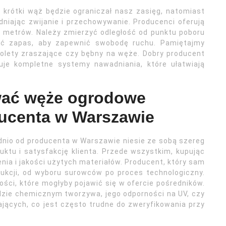
t krótki wąż będzie ograniczał nasz zasięg, natomiast
udniając zwijanie i przechowywanie. Producenci oferują
t metrów. Należy zmierzyć odległość od punktu poboru
ać zapas, aby zapewnić swobodę ruchu. Pamiętajmy
stolety zraszające czy bębny na węże. Dobry producent
je kompletne systemy nawadniania, które ułatwiają
wać węże ogrodowe
ucenta w Warszawie
nio od producenta w Warszawie niesie ze sobą szereg
duktu i satysfakcję klienta. Przede wszystkim, kupując
a i jakości użytych materiałów. Producent, który sam
ukcji, od wyboru surowców po proces technologiczny.
ości, które mogłyby pojawić się w ofercie pośredników.
dzie chemicznym tworzywa, jego odporności na UV, czy
ących, co jest często trudne do zweryfikowania przy