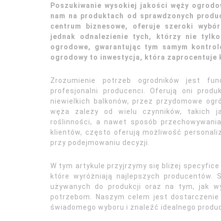
Poszukiwanie wysokiej jakości węży ogrod
nam na produktach od sprawdzonych produc
centrum biznesowe, oferuje szeroki wybó
jednak odnalezienie tych, którzy nie tyl
ogrodowe, gwarantując tym samym kontrolę
ogrodowy to inwestycja, która zaprocentuje
Zrozumienie potrzeb ogrodników jest fun
profesjonalni producenci. Oferują oni pr
niewielkich balkonów, przez przydomowe ogró
węża zależy od wielu czynników, takich ja
roślinności, a nawet sposób przechowywania
klientów, często oferują możliwość personali
przy podejmowaniu decyzji.
W tym artykule przyjrzymy się bliżej specyfic
które wyróżniają najlepszych producentów. 
używanych do produkcji oraz na tym, jak wy
potrzebom. Naszym celem jest dostarczenie
świadomego wyboru i znaleźć idealnego prod