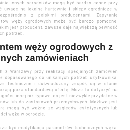
pinie innych ogrodników mogą być bardzo cenne przy
ć uwagę na lokalne hurtownie i sklepy ogrodnicze w
ezpośrednio z polskimi producentami. Zapytanie
ntów węży ogrodowych może być bardzo pomocne.
 jakim jest producent, zawsze daje największą pewność
ch potrzeb.
entem węży ogrodowych z
lnych zamówieniach
 z Warszawy przy realizacji specjalnych zamówień
nie dopasowanego do unikalnych potrzeb użytkownika.
cze techniczne i doświadczony zespół, są w stanie
raczają poza standardową ofertę. Może to dotyczyć na
gości, innej niż typowe, co jest niezwykle przydatne w
enów lub do zastosowań przemysłowych. Możliwe jest
które mogą być ważne ze względów estetycznych lub
ości węża w ogrodzie.
oże być modyfikacja parametrów technicznych węża.