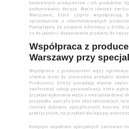
konkretnych producentów i ich produktów. O
podejmowaniu decyzji. Warto również zwróci
Warszawie, które często współpracują b
sprzedawców o rekomendowanych produce
Pamiętajmy, że szukanie informacji u źródła,
co do jakości i dopasowania produktu do naszy
Współpraca z produc
Warszawy przy specja
Współpraca z producentem węży ogrodowych
otwiera drzwi do stworzenia produktu ideal
Producenci, którzy posiadają własne zaple
zaoferować usługi personalizacji, które wyk
przykład wykonania węża o niestandardowej dłu
przypadku specyficznie ukształtowanych ter
również dobranie specyficznych kolorów, 
praktycznych, na przykład dla lepszej widoczn
Kolejnym aspektem specjalnych zamówień m