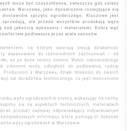
owych może być czasochłonne, zwłaszcza gdy zależy
entów. Warszawa, jako dynamicznie rozwijające się
r dostawców sprzętu ogrodniczego. Kluczowe jest
ko sprzedają, ale przede wszystkim produkują węże
 nad jakością wykonania i materiałami. Dobry wąż
 komfortem podlewania przez wiele sezonów.
damentem, na którym opierają swoją działalność
odukty dopasowane do różnorodnych zastosowań – od
dki, aż po duże tereny zielone. Wybór odpowiedniego
k ciśnienie wody, odległość do podlewania, rodzaj
. Producenci z Warszawy, dzięki bliskości do swoich
zacji lub doradztwa technicznego, co jest nieocenione
e rynku węży ogrodowych w stolicy, wskazując na cechy,
Skupimy się na aspektach technicznych, materiałach
brać produkt najlepiej odpowiadający indywidualnym
 kompleksowych informacji, które pomogą Ci dokonać
ucenta węży ogrodowych w Warszawie.