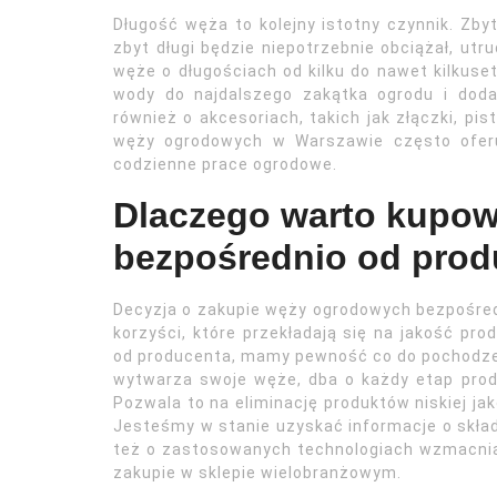
Długość węża to kolejny istotny czynnik. Zby
zbyt długi będzie niepotrzebnie obciążał, utr
węże o długościach od kilku do nawet kilkuse
wody do najdalszego zakątka ogrodu i dod
również o akcesoriach, takich jak złączki, pi
węży ogrodowych w Warszawie często oferu
codzienne prace ogrodowe.
Dlaczego warto kupo
bezpośrednio od prod
Decyzja o zakupie węży ogrodowych bezpośred
korzyści, które przekładają się na jakość pro
od producenta, mamy pewność co do pochodzeni
wytwarza swoje węże, dba o każdy etap prod
Pozwala to na eliminację produktów niskiej jak
Jesteśmy w stanie uzyskać informacje o skła
też o zastosowanych technologiach wzmacniaj
zakupie w sklepie wielobranżowym.