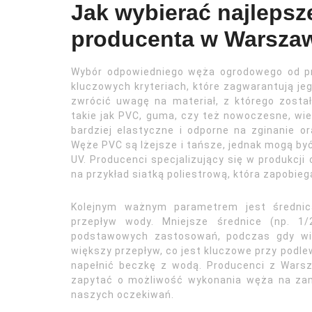
Jak wybierać najleps
producenta w Warsza
Wybór odpowiedniego węża ogrodowego od pr
kluczowych kryteriach, które zagwarantują je
zwrócić uwagę na materiał, z którego zosta
takie jak PVC, guma, czy też nowoczesne, 
bardziej elastyczne i odporne na zginanie 
Węże PVC są lżejsze i tańsze, jednak mogą być
UV. Producenci specjalizujący się w produkcj
na przykład siatką poliestrową, która zapobie
Kolejnym ważnym parametrem jest średni
przepływ wody. Mniejsze średnice (np. 1
podstawowych zastosowań, podczas gdy wię
większy przepływ, co jest kluczowe przy podl
napełnić beczkę z wodą. Producenci z Warsz
zapytać o możliwość wykonania węża na zamó
naszych oczekiwań.