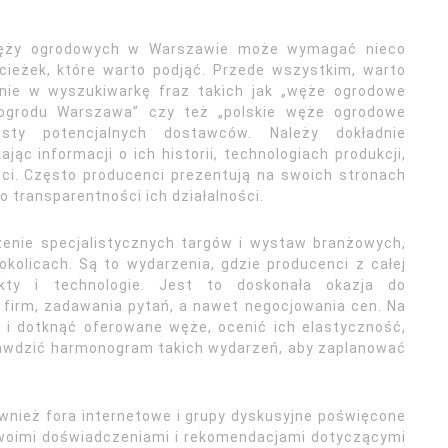
węży ogrodowych w Warszawie może wymagać nieco
ścieżek, które warto podjąć. Przede wszystkim, warto
nie w wyszukiwarkę fraz takich jak „węże ogrodowe
ogrodu Warszawa” czy też „polskie węże ogrodowe
sty potencjalnych dostawców. Należy dokładnie
ąc informacji o ich historii, technologiach produkcji,
ści. Często producenci prezentują na swoich stronach
o transparentności ich działalności.
enie specjalistycznych targów i wystaw branżowych,
okolicach. Są to wydarzenia, gdzie producenci z całej
kty i technologie. Jest to doskonała okazja do
 firm, zadawania pytań, a nawet negocjowania cen. Na
i dotknąć oferowane węże, ocenić ich elastyczność,
rawdzić harmonogram takich wydarzeń, aby zaplanować
wnież fora internetowe i grupy dyskusyjne poświęcone
swoimi doświadczeniami i rekomendacjami dotyczącymi