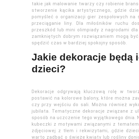
takie jak malowanie twarzy czy robienie bran
stworzenie kącika artystycznego, gdzie dz
pomyśleć o organizacji gier zespołowych na 
przeciąganie liny. Dla miłośników ruchu 
przeszkód lub mini olimpiady z nagrodami d
zamkniętych dobrym rozwiązaniem mogą być g
spędzić czas w bardziej spokojny sposób.
Jakie dekoracje będą 
dzieci?
Dekoracje odgrywają kluczową rolę w twor
postawić na kolorowe balony, które można za
czy przy wejściu do sali. Można również wyko
jubilata. Tematyczne dekoracje związane z u
sposób na uczczenie tego wyjątkowego dnia. Na
kubeczki z motywami związanymi z tematem 
zdjęciowej z tłem i rekwizytami, gdzie dzie
warto zadbać o świeże kwiaty lub rośliny don