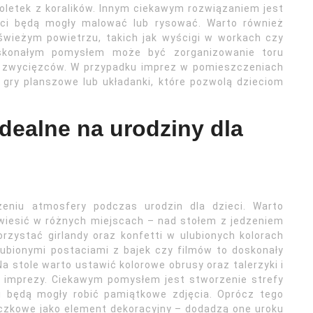
soletek z koralików. Innym ciekawym rozwiązaniem jest
ieci będą mogły malować lub rysować. Warto również
świeżym powietrzu, takich jak wyścigi w workach czy
doskonałym pomysłem może być zorganizowanie toru
la zwycięzców. W przypadku imprez w pomieszczeniach
ry planszowe lub układanki, które pozwolą dzieciom
idealne na urodziny dla
zeniu atmosfery podczas urodzin dla dzieci. Warto
wiesić w różnych miejscach – nad stołem z jedzeniem
rzystać girlandy oraz konfetti w ulubionych kolorach
lubionymi postaciami z bajek czy filmów to doskonały
 stole warto ustawić kolorowe obrusy oraz talerzyki i
imprezy. Ciekawym pomysłem jest stworzenie strefy
ci będą mogły robić pamiątkowe zdjęcia. Oprócz tego
iczkowe jako element dekoracyjny – dodadzą one uroku