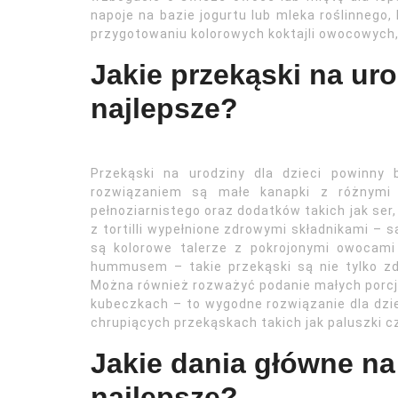
napoje na bazie jogurtu lub mleka roślinnego
przygotowaniu kolorowych koktajli owocowych
Jakie przekąski na uro
najlepsze?
Przekąski na urodziny dla dzieci powinny 
rozwiązaniem są małe kanapki z różnymi
pełnoziarnistego oraz dodatków takich jak ser
z tortilli wypełnione zdrowymi składnikami 
są kolorowe talerze z pokrojonymi owocam
hummusem – takie przekąski są nie tylko zdr
Można również rozważyć podanie małych porc
kubeczkach – to wygodne rozwiązanie dla dzi
chrupiących przekąskach takich jak paluszki 
Jakie dania główne na
najlepsze?