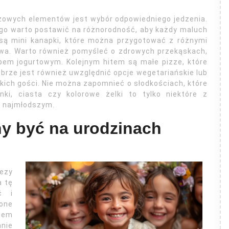
czowych elementów jest wybór odpowiedniego jedzenia.
ego warto postawić na różnorodność, aby każdy maluch
 są mini kanapki, które można przygotować z różnymi
zywa. Warto również pomyśleć o zdrowych przekąskach,
pem jogurtowym. Kolejnym hitem są małe pizze, które
rze jest również uwzględnić opcje wegetariańskie lub
ich gości. Nie można zapomnieć o słodkościach, które
ki, ciasta czy kolorowe żelki to tylko niektóre z
u najmłodszym.
ny być na urodzinach
rezy
a tę
ć i
ione
iem
anie