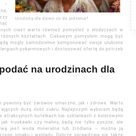
a –
ne,
czy
Urodziny dla dzieci co do jedzenia?
stać
yjnych ciast warto również pomyśleć o słodyczach w
w różnych kształtach. Ciekawym pomysłem mogą być
 będą mogły samodzielnie komponować swoje ulubione
 alergiach pokarmowych i dostosować ofertę do potrzeb
j podać na urodzinach dla
i powinny być zarówno smaczne, jak i zdrowe. Warto
rających dużą ilość cukru. Najlepszym wyborem będą
 atrakcyjnych butelkach lub szklankach z kolorowymi
ak truskawki czy maliny, będą nie tylko pyszne, ale
tywą jest woda mineralna lub źródlana – można ją
szego smaku i wyglądu. Dobrze sprawdzają się także