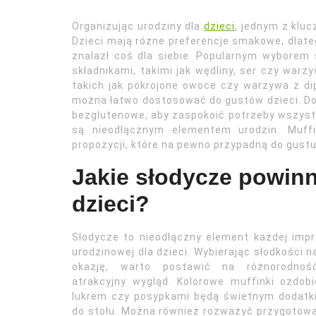
Organizując urodziny dla
dzieci
, jednym z klu
Dzieci mają różne preferencje smakowe, dlat
znalazł coś dla siebie. Popularnym wyborem
składnikami, takimi jak wędliny, ser czy war
takich jak pokrojone owoce czy warzywa z di
można łatwo dostosować do gustów dzieci. Dob
bezglutenowe, aby zaspokoić potrzeby wszystk
są nieodłącznym elementem urodzin. Muffin
propozycji, które na pewno przypadną do gust
Jakie słodycze powin
dzieci?
Słodycze to nieodłączny element każdej imp
urodzinowej dla dzieci. Wybierając słodkości n
okazję, warto postawić na różnorodnoś
atrakcyjny wygląd. Kolorowe muffinki ozdob
lukrem czy posypkami będą świetnym dodatk
do stołu. Można również rozważyć przygotow