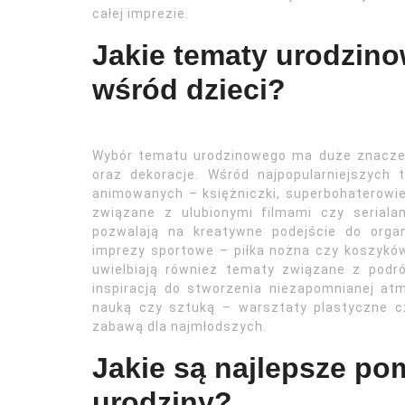
całej imprezie.
Jakie tematy urodzino
wśród dzieci?
Wybór tematu urodzinowego ma duże znaczeni
oraz dekoracje. Wśród najpopularniejszych
animowanych – księżniczki, superbohaterowie 
związane z ulubionymi filmami czy seriala
pozwalają na kreatywne podejście do orga
imprezy sportowe – piłka nożna czy koszyków
uwielbiają również tematy związane z podr
inspiracją do stworzenia niezapomnianej a
nauką czy sztuką – warsztaty plastyczne 
zabawą dla najmłodszych.
Jakie są najlepsze po
urodziny?