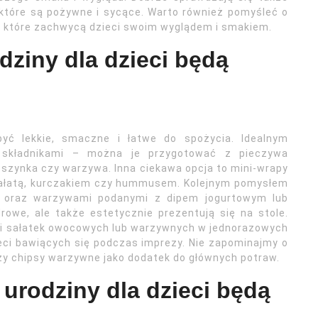
, które są pożywne i sycące. Warto również pomyśleć o
, które zachwycą dzieci swoim wyglądem i smakiem.
dziny dla dzieci będą
być lekkie, smaczne i łatwe do spożycia. Idealnym
 składnikami – można je przygotować z pieczywa
, szynka czy warzywa. Inna ciekawa opcja to mini-wrapy
– sałatą, kurczakiem czy hummusem. Kolejnym pomysłem
i oraz warzywami podanymi z dipem jogurtowym lub
owe, ale także estetycznie prezentują się na stole.
ji sałatek owocowych lub warzywnych w jednorazowych
eci bawiących się podczas imprezy. Nie zapominajmy o
czy chipsy warzywne jako dodatek do głównych potraw.
 urodziny dla dzieci będą