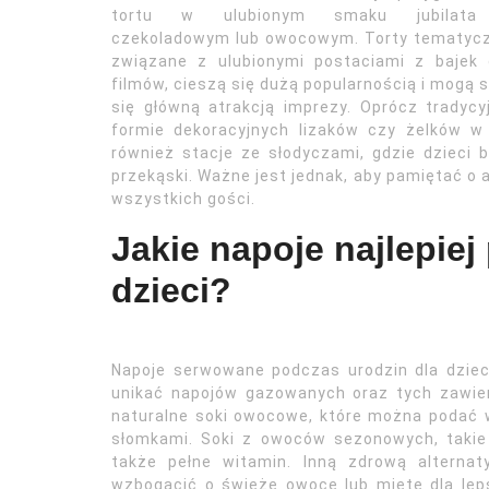
tortu w ulubionym smaku jubilat
czekoladowym lub owocowym. Torty tematycz
związane z ulubionymi postaciami z bajek 
filmów, cieszą się dużą popularnością i mogą 
się główną atrakcją imprezy. Oprócz tradyc
formie dekoracyjnych lizaków czy żelków 
również stacje ze słodyczami, gdzie dzieci
przekąski. Ważne jest jednak, aby pamiętać o
wszystkich gości.
Jakie napoje najlepie
dzieci?
Napoje serwowane podczas urodzin dla dziec
unikać napojów gazowanych oraz tych zawie
naturalne soki owocowe, które można podać w
słomkami. Soki z owoców sezonowych, takie j
także pełne witamin. Inną zdrową alterna
wzbogacić o świeże owoce lub miętę dla lep