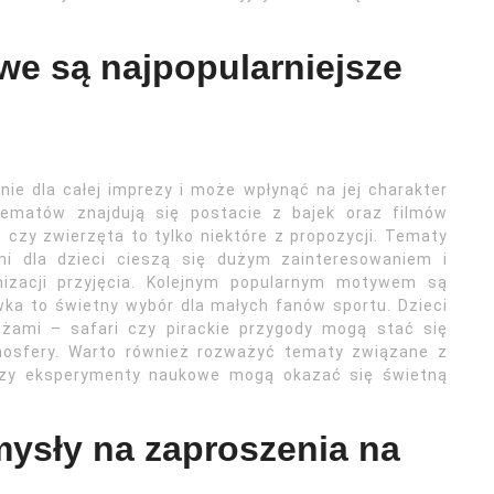
we są najpopularniejsze
e dla całej imprezy i może wpłynąć na jej charakter
 tematów znajdują się postacie z bajek oraz filmów
czy zwierzęta to tylko niektóre z propozycji. Tematy
mi dla dzieci cieszą się dużym zainteresowaniem i
nizacji przyjęcia. Kolejnym popularnym motywem są
ka to świetny wybór dla małych fanów sportu. Dzieci
óżami – safari czy pirackie przygody mogą stać się
tmosfery. Warto również rozważyć tematy związane z
czy eksperymenty naukowe mogą okazać się świetną
mysły na zaproszenia na