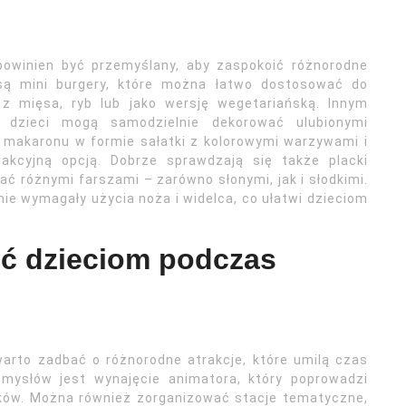
powinien być przemyślany, aby zaspokoić różnorodne
ą mini burgery, które można łatwo dostosować do
 z mięsa, ryb lub jako wersję wegetariańską. Innym
 dzieci mogą samodzielnie dekorować ulubionymi
 makaronu w formie sałatki z kolorowymi warzywami i
akcyjną opcją. Dobrze sprawdzają się także placki
ać różnymi farszami – zarówno słonymi, jak i słodkimi.
 nie wymagały użycia noża i widelca, co ułatwi dzieciom
ić dzieciom podczas
warto zadbać o różnorodne atrakcje, które umilą czas
mysłów jest wynajęcie animatora, który poprowadzi
ków. Można również zorganizować stacje tematyczne,