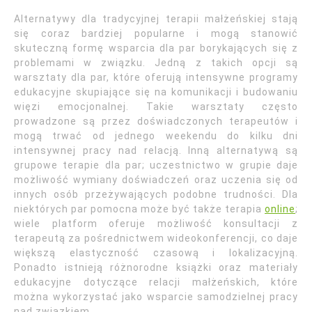
Alternatywy dla tradycyjnej terapii małżeńskiej stają
się coraz bardziej popularne i mogą stanowić
skuteczną formę wsparcia dla par borykających się z
problemami w związku. Jedną z takich opcji są
warsztaty dla par, które oferują intensywne programy
edukacyjne skupiające się na komunikacji i budowaniu
więzi emocjonalnej. Takie warsztaty często
prowadzone są przez doświadczonych terapeutów i
mogą trwać od jednego weekendu do kilku dni
intensywnej pracy nad relacją. Inną alternatywą są
grupowe terapie dla par; uczestnictwo w grupie daje
możliwość wymiany doświadczeń oraz uczenia się od
innych osób przeżywających podobne trudności. Dla
niektórych par pomocna może być także terapia
online
;
wiele platform oferuje możliwość konsultacji z
terapeutą za pośrednictwem wideokonferencji, co daje
większą elastyczność czasową i lokalizacyjną.
Ponadto istnieją różnorodne książki oraz materiały
edukacyjne dotyczące relacji małżeńskich, które
można wykorzystać jako wsparcie samodzielnej pracy
nad związkiem.