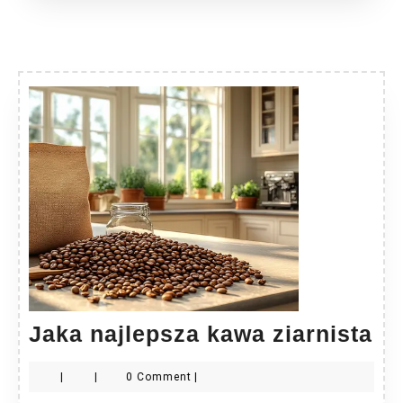
Ja
Jaka najlepsza kawa ziarnista
na
|
|
0 Comment
|
ka