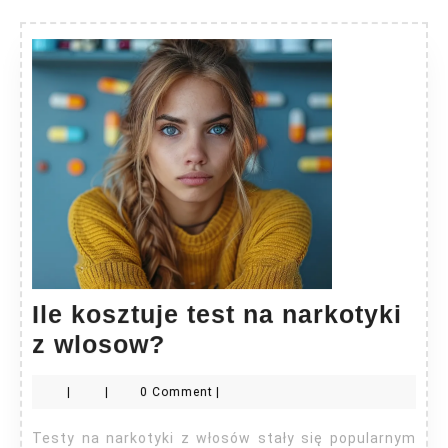
Ile kosztuje test na narkotyki
Ile
z wlosow?
kosztuje
|
|
0 Comment
|
test
na
Testy na narkotyki z włosów stały się popularnym