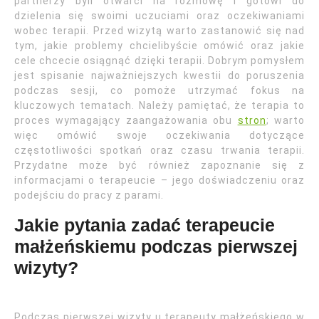
partnerzy byli otwarci na rozmowę i gotowi do
dzielenia się swoimi uczuciami oraz oczekiwaniami
wobec terapii. Przed wizytą warto zastanowić się nad
tym, jakie problemy chcielibyście omówić oraz jakie
cele chcecie osiągnąć dzięki terapii. Dobrym pomysłem
jest spisanie najważniejszych kwestii do poruszenia
podczas sesji, co pomoże utrzymać fokus na
kluczowych tematach. Należy pamiętać, że terapia to
proces wymagający zaangażowania obu
stron
; warto
więc omówić swoje oczekiwania dotyczące
częstotliwości spotkań oraz czasu trwania terapii.
Przydatne może być również zapoznanie się z
informacjami o terapeucie – jego doświadczeniu oraz
podejściu do pracy z parami.
Jakie pytania zadać terapeucie
małżeńskiemu podczas pierwszej
wizyty?
Podczas pierwszej wizyty u terapeuty małżeńskiego w