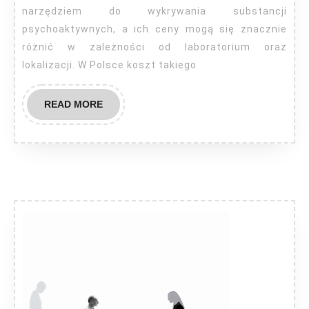
narkotyki
narzędziem do wykrywania substancji
z
psychoaktywnych, a ich ceny mogą się znacznie
różnić w zależności od laboratorium oraz
wlosow?
lokalizacji. W Polsce koszt takiego
READ
READ MORE
MORE