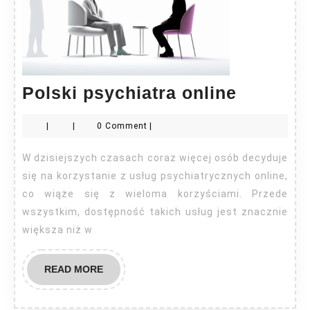
Polski
Polski psychiatra online
psychia
|
|
0 Comment
|
online
W dzisiejszych czasach coraz więcej osób decyduje
się na korzystanie z usług psychiatrycznych online,
co wiąże się z wieloma korzyściami. Przede
wszystkim, dostępność takich usług jest znacznie
większa niż w
READ
READ MORE
MORE