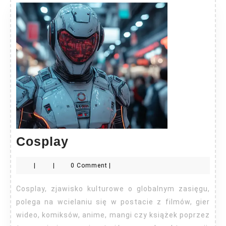
Cosplay
Cosplay
|
|
0 Comment
|
Cosplay, zjawisko kulturowe o globalnym zasięgu,
polega na wcielaniu się w postacie z filmów, gier
wideo, komiksów, anime, mangi czy książek poprzez