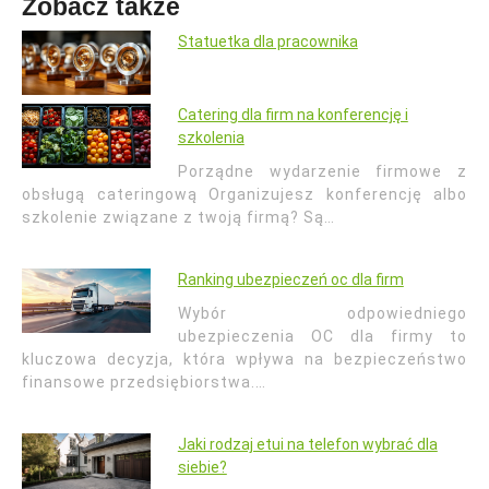
Zobacz także
Statuetka dla pracownika
Catering dla firm na konferencję i
szkolenia
Porządne wydarzenie firmowe z
obsługą cateringową Organizujesz konferencję albo
szkolenie związane z twoją firmą? Są…
Ranking ubezpieczeń oc dla firm
Wybór odpowiedniego
ubezpieczenia OC dla firmy to
kluczowa decyzja, która wpływa na bezpieczeństwo
finansowe przedsiębiorstwa.…
Jaki rodzaj etui na telefon wybrać dla
siebie?