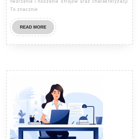
tworzenie i noszenie strojów oraz charakteryzacji.
To znacznie
READ
READ MORE
MORE