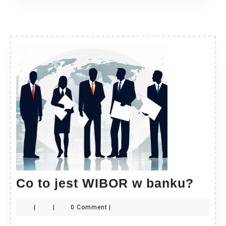
Co
Co to jest WIBOR w banku?
to
|
|
0 Comment
|
jest