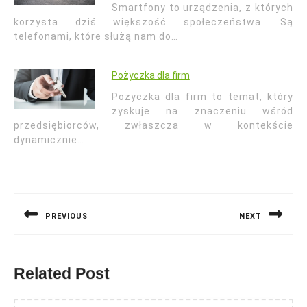
Smartfony to urządzenia, z których
korzysta dziś większość społeczeństwa. Są
telefonami, które służą nam do…
Pożyczka dla firm
Pożyczka dla firm to temat, który
zyskuje na znaczeniu wśród
przedsiębiorców, zwłaszcza w kontekście
dynamicznie…
Nawigacja
wpisu
PREVIOUS
NEXT
Previous
Next
post:
post:
Related Post