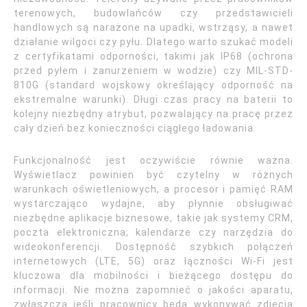
terenowych, budowlańców czy przedstawicieli
handlowych są narażone na upadki, wstrząsy, a nawet
działanie wilgoci czy pyłu. Dlatego warto szukać modeli
z certyfikatami odporności, takimi jak IP68 (ochrona
przed pyłem i zanurzeniem w wodzie) czy MIL-STD-
810G (standard wojskowy określający odporność na
ekstremalne warunki). Długi czas pracy na baterii to
kolejny niezbędny atrybut, pozwalający na pracę przez
cały dzień bez konieczności ciągłego ładowania.
Funkcjonalność jest oczywiście równie ważna.
Wyświetlacz powinien być czytelny w różnych
warunkach oświetleniowych, a procesor i pamięć RAM
wystarczająco wydajne, aby płynnie obsługiwać
niezbędne aplikacje biznesowe, takie jak systemy CRM,
poczta elektroniczna, kalendarze czy narzędzia do
wideokonferencji. Dostępność szybkich połączeń
internetowych (LTE, 5G) oraz łączności Wi-Fi jest
kluczowa dla mobilności i bieżącego dostępu do
informacji. Nie można zapomnieć o jakości aparatu,
zwłaszcza jeśli pracownicy będą wykonywać zdjęcia