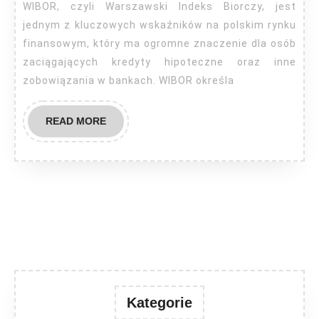
WIB
WIBOR, czyli Warszawski Indeks Biorczy, jest
w
jednym z kluczowych wskaźników na polskim rynku
bank
finansowym, który ma ogromne znaczenie dla osób
zaciągających kredyty hipoteczne oraz inne
zobowiązania w bankach. WIBOR określa
READ
READ MORE
MORE
Kategorie