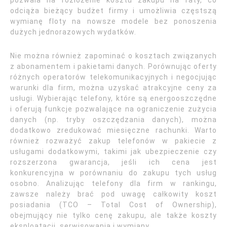
pozwala na rozłożenie kosztu zakupu na raty, co
odciąża bieżący budżet firmy i umożliwia częstszą
wymianę floty na nowsze modele bez ponoszenia
dużych jednorazowych wydatków.
Nie można również zapominać o kosztach związanych
z abonamentem i pakietami danych. Porównując oferty
różnych operatorów telekomunikacyjnych i negocjując
warunki dla firm, można uzyskać atrakcyjne ceny za
usługi. Wybierając telefony, które są energooszczędne
i oferują funkcje pozwalające na ograniczenie zużycia
danych (np. tryby oszczędzania danych), można
dodatkowo zredukować miesięczne rachunki. Warto
również rozważyć zakup telefonów w pakiecie z
usługami dodatkowymi, takimi jak ubezpieczenie czy
rozszerzona gwarancja, jeśli ich cena jest
konkurencyjna w porównaniu do zakupu tych usług
osobno. Analizując telefony dla firm w rankingu,
zawsze należy brać pod uwagę całkowity koszt
posiadania (TCO – Total Cost of Ownership),
obejmujący nie tylko cenę zakupu, ale także koszty
eksploatacji, serwisowania i wymiany.