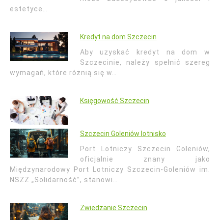
estetyce…
Kredyt na dom Szczecin
Aby uzyskać kredyt na dom w
Szczecinie, należy spełnić szereg
wymagań, które różnią się w…
Księgowość Szczecin
Szczecin Goleniów lotnisko
Port Lotniczy Szczecin Goleniów,
oficjalnie znany jako
Międzynarodowy Port Lotniczy Szczecin-Goleniów im.
NSZZ „Solidarność”, stanowi…
Zwiedzanie Szczecin