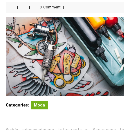
|
|
0 Comment
|
Categories:
Moda
Wybór odpowiedniego tatuażysty w Szczecinie to