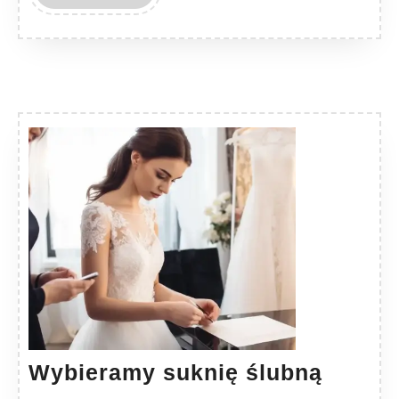
MORE
Wybie
Wybieramy suknię ślubną
suknię