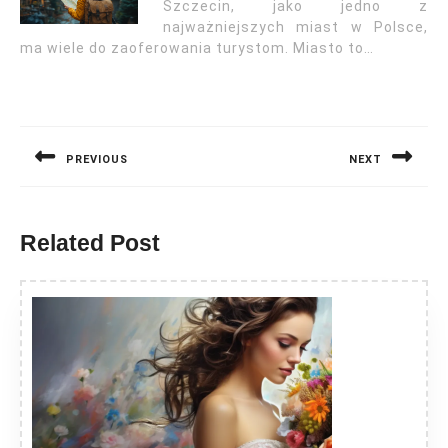
Szczecin, jako jedno z
najważniejszych miast w Polsce,
ma wiele do zaoferowania turystom. Miasto to…
Nawigacja
wpisu
PREVIOUS
NEXT
Previous
Next
post:
post:
Related Post