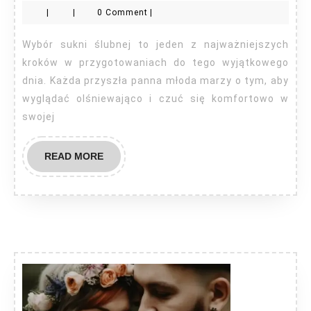
|
|
0 Comment
|
ślubną
Wybór sukni ślubnej to jeden z najważniejszych
kroków w przygotowaniach do tego wyjątkowego
dnia. Każda przyszła panna młoda marzy o tym, aby
wyglądać olśniewająco i czuć się komfortowo w
swojej
READ
READ MORE
MORE