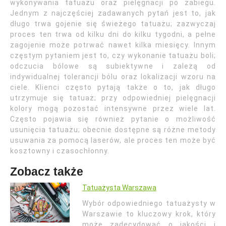
wykonywania tatuażu oraz pielęgnacji po zabiegu.
Jednym z najczęściej zadawanych pytań jest to, jak
długo trwa gojenie się świeżego tatuażu; zazwyczaj
proces ten trwa od kilku dni do kilku tygodni, a pełne
zagojenie może potrwać nawet kilka miesięcy. Innym
częstym pytaniem jest to, czy wykonanie tatuażu boli;
odczucia bólowe są subiektywne i zależą od
indywidualnej tolerancji bólu oraz lokalizacji wzoru na
ciele. Klienci często pytają także o to, jak długo
utrzymuje się tatuaż; przy odpowiedniej pielęgnacji
kolory mogą pozostać intensywne przez wiele lat.
Często pojawia się również pytanie o możliwość
usunięcia tatuażu; obecnie dostępne są różne metody
usuwania za pomocą laserów, ale proces ten może być
kosztowny i czasochłonny.
Zobacz także
Tatuażysta Warszawa
Wybór odpowiedniego tatuażysty w
Warszawie to kluczowy krok, który
może zadecydować o jakości i