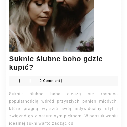
Suknie ślubne boho gdzie
Suknie
kupić?
ślubne
|
|
0 Comment
|
boho
gdzie
Suknie ślubne boho cieszą się rosnącą
kupić?
popularnością wśród przyszłych panien młodych,
które pragną wyrazić swój indywidualny styl i
związać go z naturalnym pięknem. W poszukiwaniu
idealnej sukni warto zacząć od