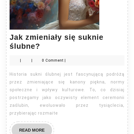
Jak zmieniały się suknie
Jak
ślubne?
zmieniały
|
|
0 Comment
|
się
suknie
Historia sukni ślubnej jest fascynującą podróżą
ślubne?
przez zmieniające się kanony piękna, normy
społeczne i wpływy kulturowe. To, co dzisiaj
postrzegamy jako oczywisty element ceremonii
zaślubin, ewoluowało przez tysiąclecia,
przybierając rozmaite
READ
READ MORE