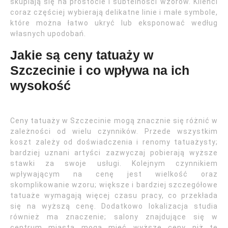
skupiają się na prostocie i subtelności wzorów. Klienci
coraz częściej wybierają delikatne linie i małe symbole,
które można łatwo ukryć lub eksponować według
własnych upodobań.
Jakie są ceny tatuaży w
Szczecinie i co wpływa na ich
wysokość
Ceny tatuaży w Szczecinie mogą znacznie się różnić w
zależności od wielu czynników. Przede wszystkim
koszt zależy od doświadczenia i renomy tatuażysty;
bardziej uznani artyści zazwyczaj pobierają wyższe
stawki za swoje usługi. Kolejnym czynnikiem
wpływającym na cenę jest wielkość oraz
skomplikowanie wzoru; większe i bardziej szczegółowe
tatuaże wymagają więcej czasu pracy, co przekłada
się na wyższą cenę. Dodatkowo lokalizacja studia
również ma znaczenie; salony znajdujące się w
centrum miasta mogą mieć wyższe ceny niż te