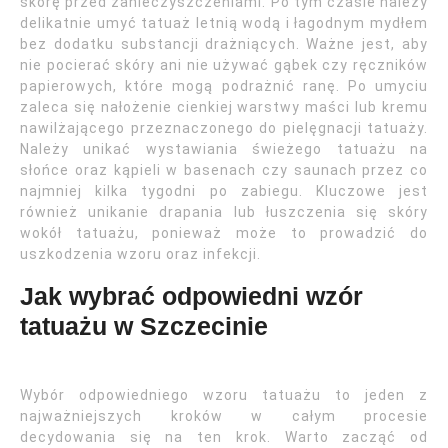
skórę przed zanieczyszczeniami. Po tym czasie należy
delikatnie umyć tatuaż letnią wodą i łagodnym mydłem
bez dodatku substancji drażniących. Ważne jest, aby
nie pocierać skóry ani nie używać gąbek czy ręczników
papierowych, które mogą podrażnić ranę. Po umyciu
zaleca się nałożenie cienkiej warstwy maści lub kremu
nawilżającego przeznaczonego do pielęgnacji tatuaży.
Należy unikać wystawiania świeżego tatuażu na
słońce oraz kąpieli w basenach czy saunach przez co
najmniej kilka tygodni po zabiegu. Kluczowe jest
również unikanie drapania lub łuszczenia się skóry
wokół tatuażu, ponieważ może to prowadzić do
uszkodzenia wzoru oraz infekcji.
Jak wybrać odpowiedni wzór
tatuażu w Szczecinie
Wybór odpowiedniego wzoru tatuażu to jeden z
najważniejszych kroków w całym procesie
decydowania się na ten krok. Warto zacząć od